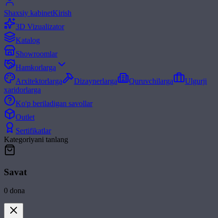
Shaxsiy kabinet
Kirish
3D Vizualizator
Katalog
Showroomlar
Hamkorlarga
Arxitektorlarga
Dizaynerlarga
Quruvchilarga
Ulgurji
xaridorlarga
Ko'p beriladigan savollar
Outlet
Sertifikatlar
Kategoriyani tanlang
Savat
0
dona