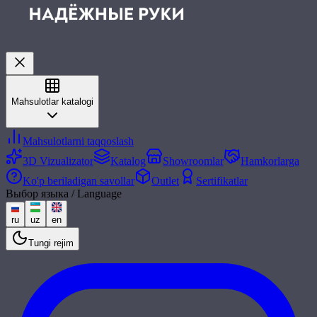
Mahsulotlar katalogi
Mahsulotlarni taqqoslash
3D Vizualizator
Katalog
Showroomlar
Hamkorlarga
Ko'p beriladigan savollar
Outlet
Sertifikatlar
Выбор языка / Language
ru
uz
en
Tungi rejim