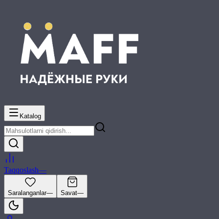
Katalog
Taqqoslash
—
Saralanganlar
—
Savat
—