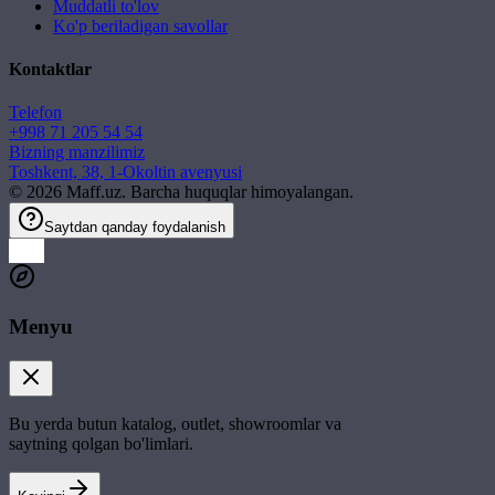
Muddatli to'lov
Ko'p beriladigan savollar
Kontaktlar
Telefon
+998 71 205 54 54
Bizning manzilimiz
Toshkent, 38, 1-Okoltin avenyusi
©
2026
Maff.uz. Barcha huquqlar himoyalangan.
Saytdan qanday foydalanish
Menyu
Bu yerda butun katalog, outlet, showroomlar va
saytning qolgan bo'limlari.