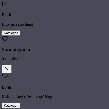
Bo'sh
Biror narsa qo'shing
Katalogga
Saralanganlar
0
ta mahsulot
Bo'sh
Mahsulotlarni ro'yxatga qo'shing
Katalogga