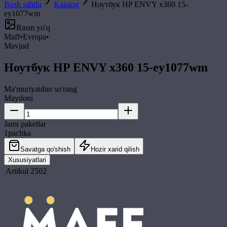
Bosh sahifa
Katalog
Ноутбук HP ENVY x360 15-
ey1077wm
Rasm yo'q
Maff
•
Evropa
•
Mavjud
Ноутбук HP ENVY x360 15-ey1077wm
Ma'muriyatdan so'rang
Maydoni
Jami paketlar
1
pachka
Savatga qo'shish
Hozir xarid qilish
Xususiyatlari
Artikul
2502