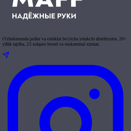
O'zbekistonda pollar va eshiklar bo'yicha yetakchi distribyutor. 20+
yillik tajriba, 23 xalqaro brend va mukammal xizmat.