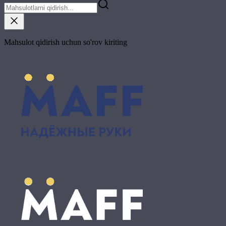
Mahsulot qidirish uchun so'rov kiriting