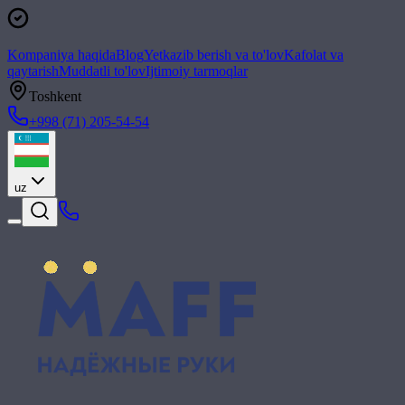
Kompaniya haqida
Blog
Yetkazib berish va to'lov
Kafolat va
qaytarish
Muddatli to'lov
Ijtimoiy tarmoqlar
Toshkent
+998 (71) 205-54-54
uz