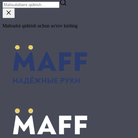
Mahsulot qidirish uchun so'rov kiriting