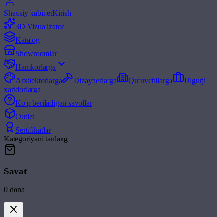
Shaxsiy kabinet
Kirish
3D Vizualizator
Katalog
Showroomlar
Hamkorlarga
Arxitektorlarga
Dizaynerlarga
Quruvchilarga
Ulgurji
xaridorlarga
Ko'p beriladigan savollar
Outlet
Sertifikatlar
Kategoriyani tanlang
Savat
0
dona