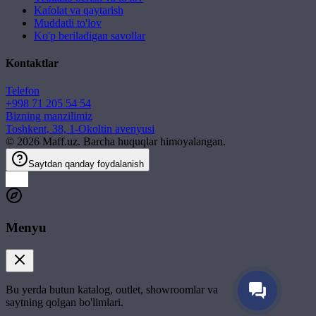
Kafolat va qaytarish
Muddatli to'lov
Ko'p beriladigan savollar
Kontaktlar
Telefon
+998 71 205 54 54
Bizning manzilimiz
Toshkent, 38, 1-Okoltin avenyusi
©
2026
Maff.uz. Barcha huquqlar himoyalangan.
Saytdan qanday foydalanish
Menyu
Bu yerda butun katalog, outlet, showroomlar va
saytning qolgan bo'limlari.