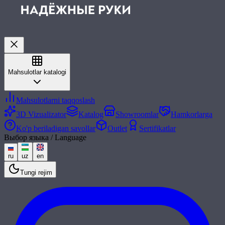
Mahsulotlar katalogi
Mahsulotlarni taqqoslash
3D Vizualizator
Katalog
Showroomlar
Hamkorlarga
Ko'p beriladigan savollar
Outlet
Sertifikatlar
Выбор языка / Language
ru
uz
en
Tungi rejim