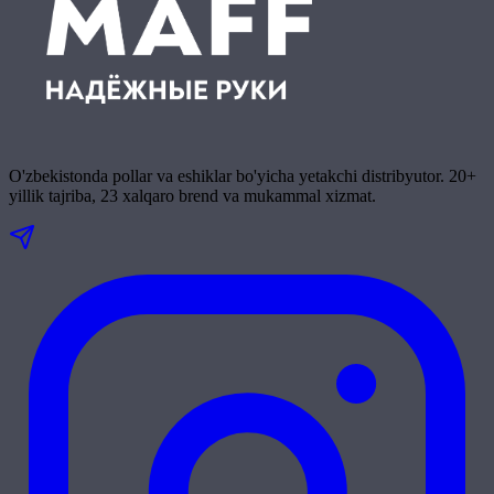
O'zbekistonda pollar va eshiklar bo'yicha yetakchi distribyutor. 20+
yillik tajriba, 23 xalqaro brend va mukammal xizmat.