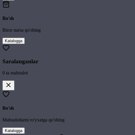
Bo'sh
Biror narsa qo'shing
Katalogga
Saralanganlar
0
ta mahsulot
Bo'sh
Mahsulotlarni ro'yxatga qo'shing
Katalogga