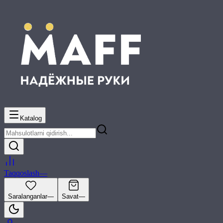
Katalog
Taqqoslash
—
Saralanganlar
—
Savat
—