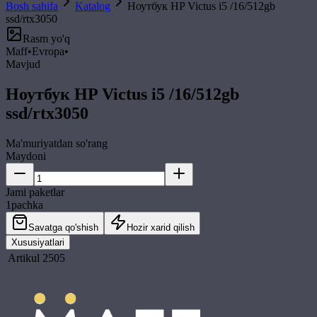
Bosh sahifa
Katalog
Ноутбук HP Victus i5 /16/512gb
ssd/rtx3050
Rasm yo'q
Maff
•
Evropa
•
Mavjud
Ноутбук HP Victus i5 /16/512gb
ssd/rtx3050
Ma'muriyatdan so'rang
Maydoni
Jami paketlar
1
pachka
Savatga qo'shish
Hozir xarid qilish
Xususiyatlari
Artikul
2505