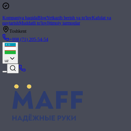
Kompaniya haqida
Blog
Yetkazib berish va to'lov
Kafolat va
qaytarish
Muddatli to'lov
Ijtimoiy tarmoqlar
Toshkent
+998 (71) 205-54-54
uz