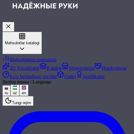
Mahsulotlar katalogi
Mahsulotlarni taqqoslash
3D Vizualizator
Katalog
Showroomlar
Hamkorlarga
Ko'p beriladigan savollar
Outlet
Sertifikatlar
Выбор языка / Language
ru
uz
en
Tungi rejim