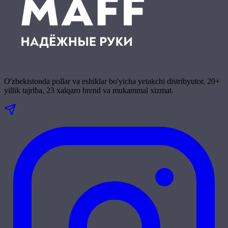
O'zbekistonda pollar va eshiklar bo'yicha yetakchi distribyutor. 20+
yillik tajriba, 23 xalqaro brend va mukammal xizmat.