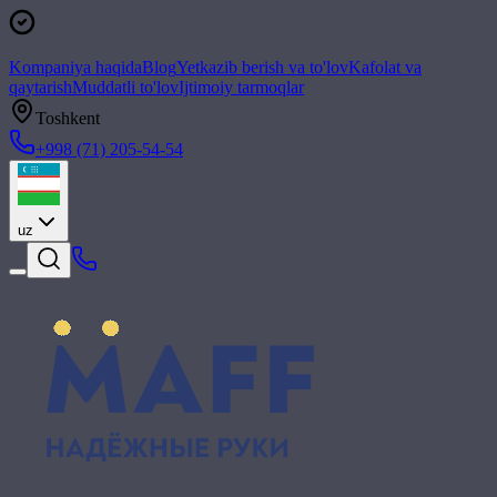
Kompaniya haqida
Blog
Yetkazib berish va to'lov
Kafolat va
qaytarish
Muddatli to'lov
Ijtimoiy tarmoqlar
Toshkent
+998 (71) 205-54-54
uz