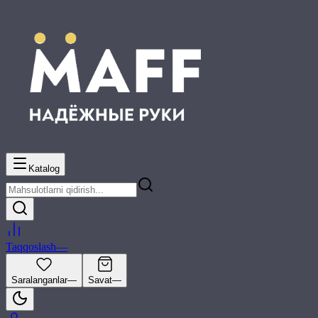
Katalog
Taqqoslash
—
Saralanganlar
—
Savat
—