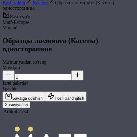
Bosh sahifa
Katalog
Образцы ламината (Касеты)
односторонние
Rasm yo'q
Maff
•
Evropa
•
Mavjud
Образцы ламината (Касеты)
односторонние
Ma'muriyatdan so'rang
Maydoni
Jami paketlar
1
pachka
Savatga qo'shish
Hozir xarid qilish
Xususiyatlari
Artikul
2534