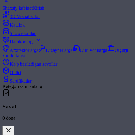
Shaxsiy kabinet
Kirish
3D Vizualizator
Katalog
Showroomlar
Hamkorlarga
Arxitektorlarga
Dizaynerlarga
Quruvchilarga
Ulgurji
xaridorlarga
Ko'p beriladigan savollar
Outlet
Sertifikatlar
Kategoriyani tanlang
Savat
0
dona