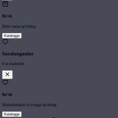
Bo'sh
Biror narsa qo'shing
Katalogga
Saralanganlar
0
ta mahsulot
Bo'sh
Mahsulotlarni ro'yxatga qo'shing
Katalogga