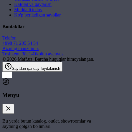
Kafolat va qaytarish
Muddatli to'lov
Ko'p beriladigan savollar
Kontaktlar
Telefon
+998 71 205 54 54
Bizning manzilimiz
Toshkent, 38, 1-Okoltin avenyusi
©
2026
Maff.uz. Barcha huquqlar himoyalangan.
Saytdan qanday foydalanish
Menyu
Bu yerda butun katalog, outlet, showroomlar va
saytning qolgan bo'limlari.