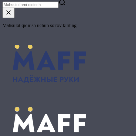
Mahsulot qidirish uchun so'rov kiriting