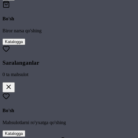
Bo'sh
Biror narsa qo'shing
Katalogga
Saralanganlar
0
ta mahsulot
Bo'sh
Mahsulotlarni ro'yxatga qo'shing
Katalogga