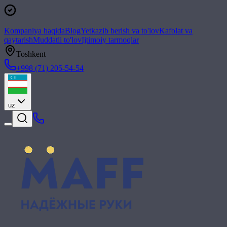
Kompaniya haqida
Blog
Yetkazib berish va to'lov
Kafolat va
qaytarish
Muddatli to'lov
Ijtimoiy tarmoqlar
Toshkent
+998 (71) 205-54-54
uz