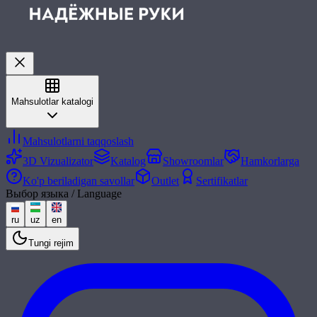
Mahsulotlar katalogi
Mahsulotlarni taqqoslash
3D Vizualizator
Katalog
Showroomlar
Hamkorlarga
Ko'p beriladigan savollar
Outlet
Sertifikatlar
Выбор языка / Language
ru
uz
en
Tungi rejim