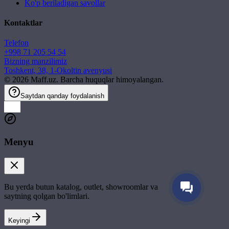
Ko'p beriladigan savollar
Kontaktlar
Telefon
+998 71 205 54 54
Bizning manzilimiz
Toshkent, 38, 1-Okoltin avenyusi
©
2026
Maff.uz. Barcha huquqlar himoyalangan.
Saytdan qanday foydalanish
Menyu
Bu yerda butun katalog, outlet, showroomlar va
saytning qolgan bo'limlari.
Keyingi