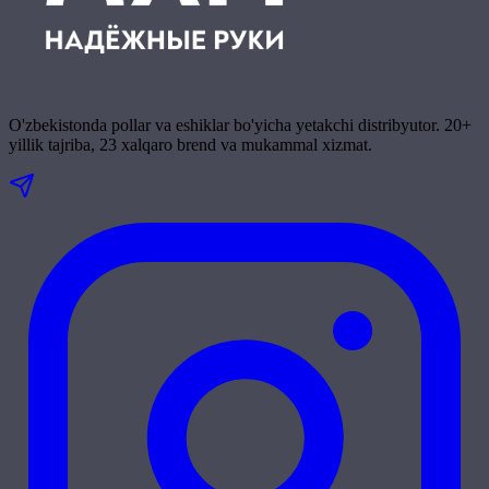
O'zbekistonda pollar va eshiklar bo'yicha yetakchi distribyutor. 20+
yillik tajriba, 23 xalqaro brend va mukammal xizmat.