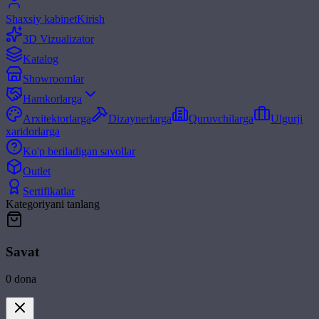
Shaxsiy kabinet
Kirish
3D Vizualizator
Katalog
Showroomlar
Hamkorlarga
Arxitektorlarga
Dizaynerlarga
Quruvchilarga
Ulgurji
xaridorlarga
Ko'p beriladigan savollar
Outlet
Sertifikatlar
Kategoriyani tanlang
Savat
0
dona