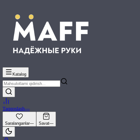
Katalog
Taqqoslash
—
Saralanganlar
—
Savat
—