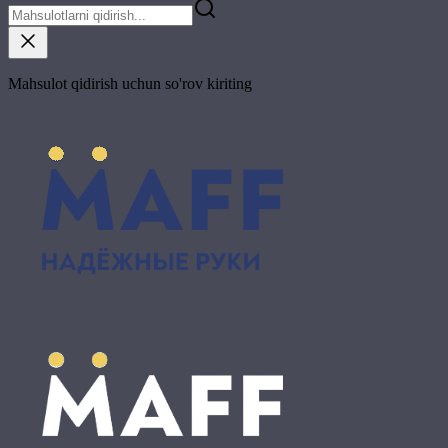
Mahsulot qidirish uchun so'rov kiriting