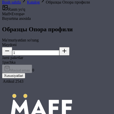
Bosh sahifa
Katalog
Образцы Опора профили
Rasm yo'q
Maff
•
Evropa
•
Buyurtma asosida
Образцы Опора профили
Ma'muriyatdan so'rang
Maydoni
Jami paketlar
1
pachka
0
Mavjud emas
Xususiyatlari
Artikul
2543