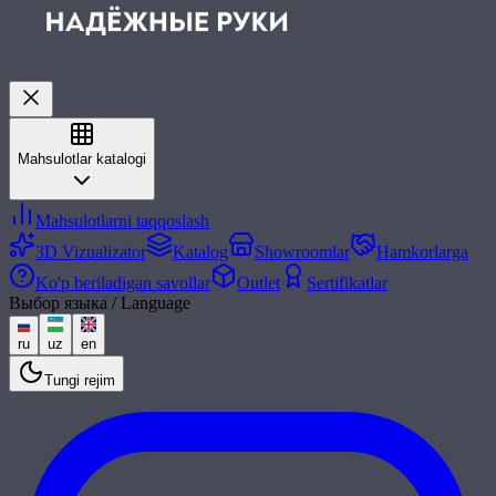
Mahsulotlar katalogi
Mahsulotlarni taqqoslash
3D Vizualizator
Katalog
Showroomlar
Hamkorlarga
Ko'p beriladigan savollar
Outlet
Sertifikatlar
Выбор языка / Language
ru
uz
en
Tungi rejim