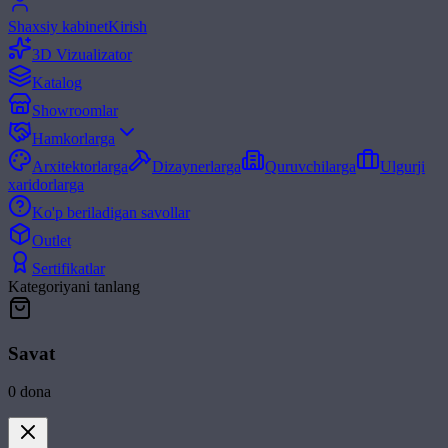
Shaxsiy kabinet
Kirish
3D Vizualizator
Katalog
Showroomlar
Hamkorlarga
Arxitektorlarga
Dizaynerlarga
Quruvchilarga
Ulgurji
xaridorlarga
Ko'p beriladigan savollar
Outlet
Sertifikatlar
Kategoriyani tanlang
Savat
0
dona