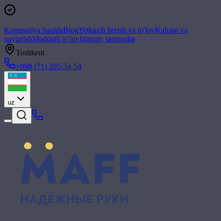
Kompaniya haqida
Blog
Yetkazib berish va to'lov
Kafolat va
qaytarish
Muddatli to'lov
Ijtimoiy tarmoqlar
Toshkent
+998 (71) 205-54-54
uz