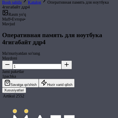
Bosh sahifa
Katalog
Оперативная память для ноутбука
4гигабайт ддр4
Rasm yo'q
Maff
•
Evropa
•
Mavjud
Оперативная память для ноутбука
4гигабайт ддр4
Ma'muriyatdan so'rang
Maydoni
Jami paketlar
1
pachka
Savatga qo'shish
Hozir xarid qilish
Xususiyatlari
Artikul
2552