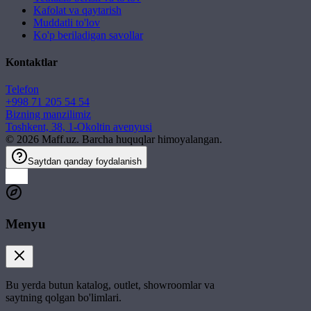
Kafolat va qaytarish
Muddatli to'lov
Ko'p beriladigan savollar
Kontaktlar
Telefon
+998 71 205 54 54
Bizning manzilimiz
Toshkent, 38, 1-Okoltin avenyusi
©
2026
Maff.uz. Barcha huquqlar himoyalangan.
Saytdan qanday foydalanish
Menyu
Bu yerda butun katalog, outlet, showroomlar va
saytning qolgan bo'limlari.