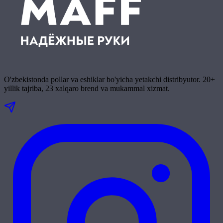
O'zbekistonda pollar va eshiklar bo'yicha yetakchi distribyutor. 20+
yillik tajriba, 23 xalqaro brend va mukammal xizmat.