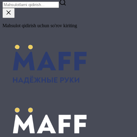
Mahsulot qidirish uchun so'rov kiriting