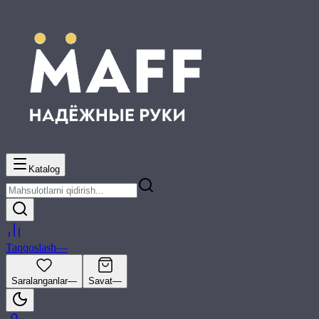
Katalog
Taqqoslash
—
Saralanganlar
—
Savat
—