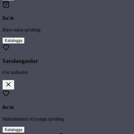
Bo'sh
Biror narsa qo'shing
Katalogga
Saralanganlar
0
ta mahsulot
Bo'sh
Mahsulotlarni ro'yxatga qo'shing
Katalogga