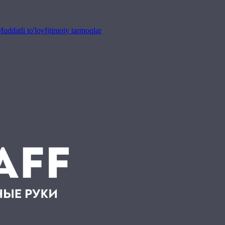
uddatli to'lov
Ijtimoiy tarmoqlar