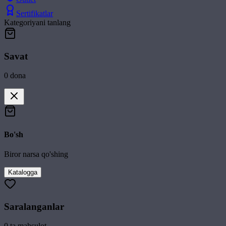
Sertifikatlar
Kategoriyani tanlang
Savat
0
dona
Bo'sh
Biror narsa qo'shing
Katalogga
Saralanganlar
0
ta mahsulot