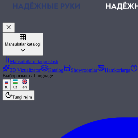
Mahsulotlar katalogi
Mahsulotlarni taqqoslash
3D Vizualizator
Katalog
Showroomlar
Hamkorlarga
Выбор языка / Language
ru
uz
en
Tungi rejim