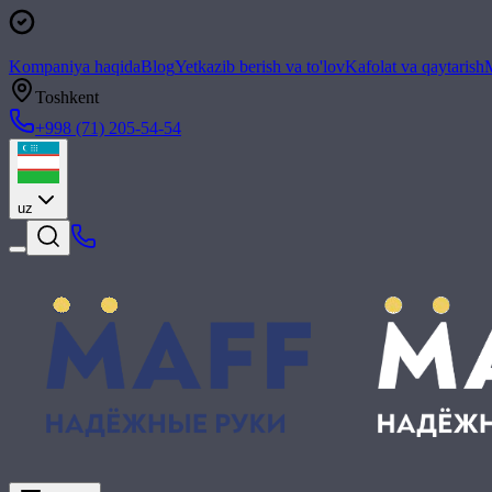
Kompaniya haqida
Blog
Yetkazib berish va to'lov
Kafolat va qaytarish
M
Toshkent
+998 (71) 205-54-54
uz