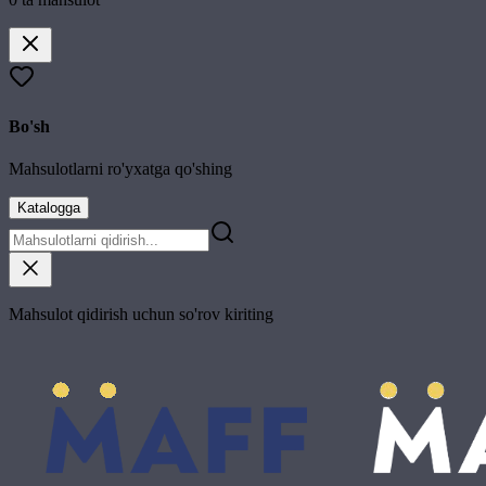
Bo'sh
Mahsulotlarni ro'yxatga qo'shing
Katalogga
Mahsulot qidirish uchun so'rov kiriting