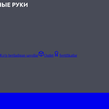
Ko'p beriladigan savollar
Outlet
Sertifikatlar