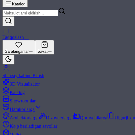
Katalog
Taqqoslash
—
Saralanganlar
—
Savat
—
Shaxsiy kabinet
Kirish
3D Vizualizator
Katalog
Showroomlar
Hamkorlarga
Arxitektorlarga
Dizaynerlarga
Quruvchilarga
Ulgurji xa
Ko'p beriladigan savollar
Outlet