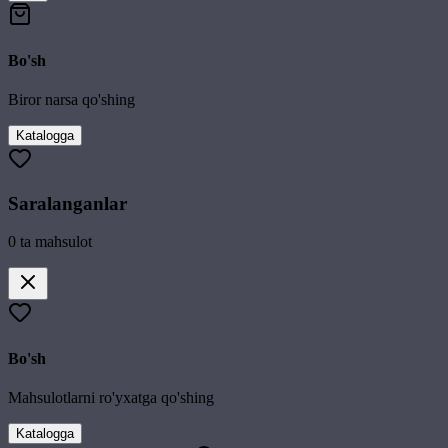
Bo'sh
Biror narsa qo'shing
Katalogga
Saralanganlar
0
ta mahsulot
Bo'sh
Mahsulotlarni ro'yxatga qo'shing
Katalogga