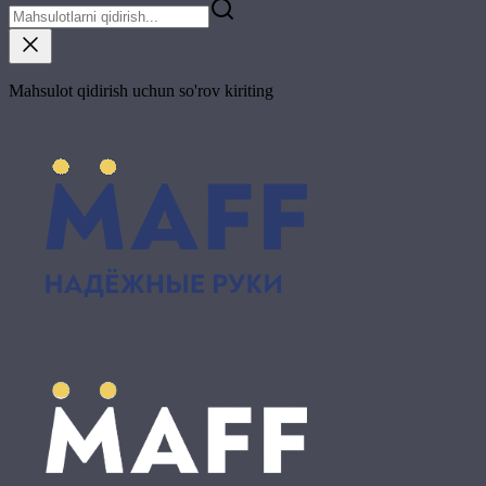
Mahsulot qidirish uchun so'rov kiriting