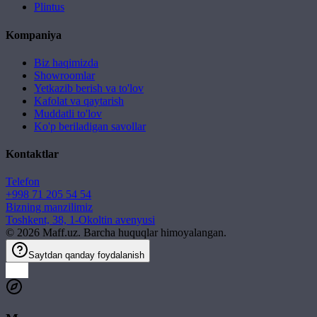
Plintus
Kompaniya
Biz haqimizda
Showroomlar
Yetkazib berish va to'lov
Kafolat va qaytarish
Muddatli to'lov
Ko'p beriladigan savollar
Kontaktlar
Telefon
+998 71 205 54 54
Bizning manzilimiz
Toshkent, 38, 1-Okoltin avenyusi
©
2026
Maff.uz. Barcha huquqlar himoyalangan.
Saytdan qanday foydalanish