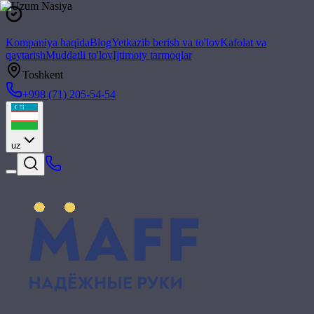
Kompaniya haqida
Blog
Yetkazib berish va to'lov
Kafolat va
qaytarish
Muddatli to'lov
Ijtimoiy tarmoqlar
Toshkent
+998 (71) 205-54-54
uz