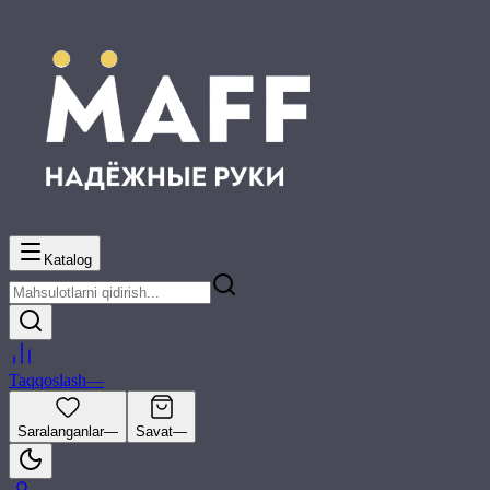
Katalog
Taqqoslash
—
Saralanganlar
—
Savat
—