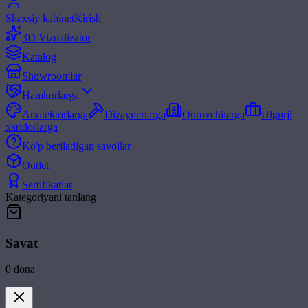
Shaxsiy kabinet
Kirish
3D Vizualizator
Katalog
Showroomlar
Hamkorlarga
Arxitektorlarga
Dizaynerlarga
Quruvchilarga
Ulgurji
xaridorlarga
Ko'p beriladigan savollar
Outlet
Sertifikatlar
Kategoriyani tanlang
Savat
0
dona