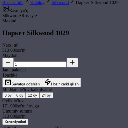
Bosh sahifa
Katalog
Silkwood
Паркет Silkwood 1029
Rasm yo'q
Silkwood
•
Rossiya
•
Mavjud
Паркет Silkwood 1029
Narxi
m²
513 000
so'm
Maydoni
Jami paketlar
1
pachka
Savatga qo'shish
Hozir xarid qilish
Muddatli to'lov kalkulyatori
3
oy
6
oy
12
oy
24
oy
Oylik to'lov
171 000
so'm / oyiga
Umumiy summa
513 000
so'm
Xususiyatlari