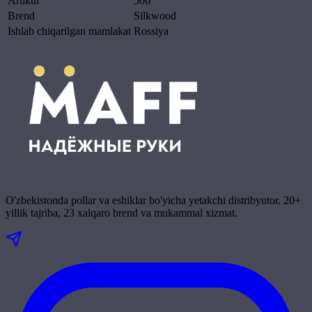
Artikul
506
Brend
Silkwood
Ishlab chiqarilgan mamlakat
Rossiya
O'zbekistonda pollar va eshiklar bo'yicha yetakchi distribyutor. 20+
yillik tajriba, 23 xalqaro brend va mukammal xizmat.