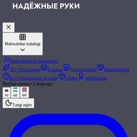
Mahsulotlar katalogi
Mahsulotlarni taqqoslash
3D Vizualizator
Katalog
Showroomlar
Hamkorlarga
Ko'p beriladigan savollar
Outlet
Sertifikatlar
Выбор языка / Language
ru
uz
en
Tungi rejim