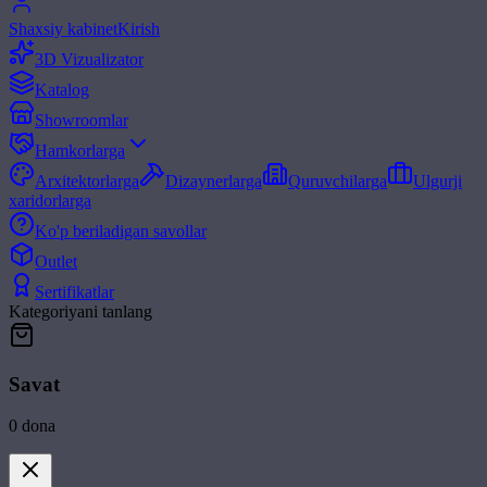
Shaxsiy kabinet
Kirish
3D Vizualizator
Katalog
Showroomlar
Hamkorlarga
Arxitektorlarga
Dizaynerlarga
Quruvchilarga
Ulgurji
xaridorlarga
Ko'p beriladigan savollar
Outlet
Sertifikatlar
Kategoriyani tanlang
Savat
0
dona