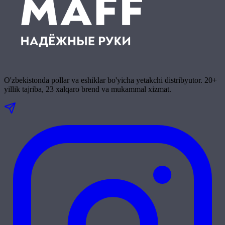
O'zbekistonda pollar va eshiklar bo'yicha yetakchi distribyutor. 20+
yillik tajriba, 23 xalqaro brend va mukammal xizmat.