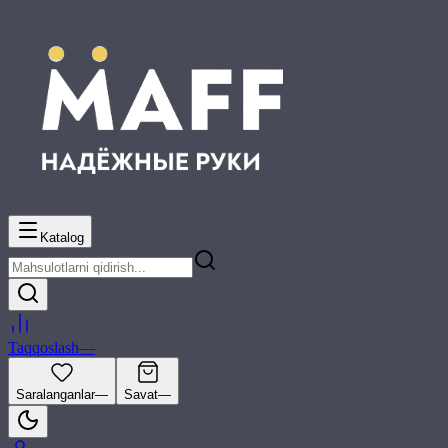
Katalog
Taqqoslash
—
Saralanganlar
—
Savat
—