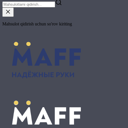
Mahsulot qidirish uchun so'rov kiriting