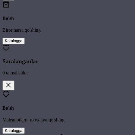
Bo'sh
Biror narsa qo'shing
Katalogga
Saralanganlar
0
ta mahsulot
Bo'sh
Mahsulotlarni ro'yxatga qo'shing
Katalogga