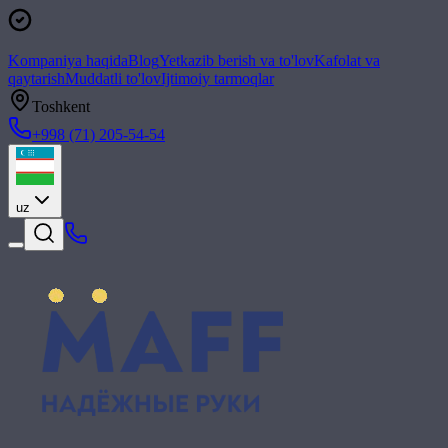
Kompaniya haqida
Blog
Yetkazib berish va to'lov
Kafolat va
qaytarish
Muddatli to'lov
Ijtimoiy tarmoqlar
Toshkent
+998 (71) 205-54-54
uz