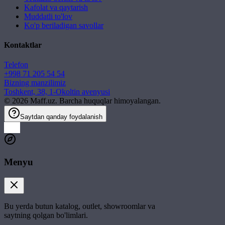
Kafolat va qaytarish
Muddatli to'lov
Ko'p beriladigan savollar
Kontaktlar
Telefon
+998 71 205 54 54
Bizning manzilimiz
Toshkent, 38, 1-Okoltin avenyusi
©
2026
Maff.uz. Barcha huquqlar himoyalangan.
Saytdan qanday foydalanish
Menyu
Bu yerda butun katalog, outlet, showroomlar va
saytning qolgan bo'limlari.