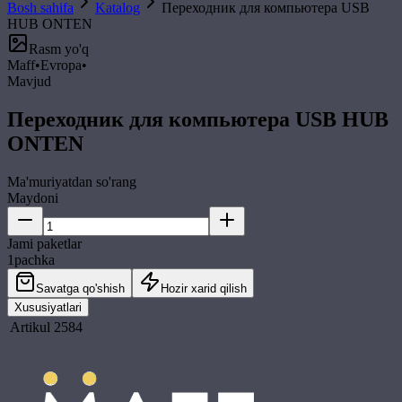
Bosh sahifa
Katalog
Переходник для компьютера USB
HUB ONTEN
Rasm yo'q
Maff
•
Evropa
•
Mavjud
Переходник для компьютера USB HUB
ONTEN
Ma'muriyatdan so'rang
Maydoni
Jami paketlar
1
pachka
Savatga qo'shish
Hozir xarid qilish
Xususiyatlari
Artikul
2584