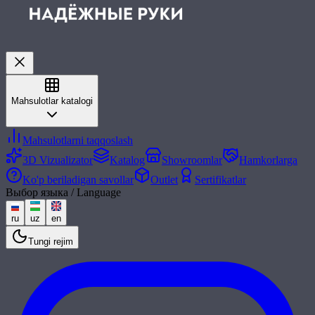
Mahsulotlar katalogi
Mahsulotlarni taqqoslash
3D Vizualizator
Katalog
Showroomlar
Hamkorlarga
Ko'p beriladigan savollar
Outlet
Sertifikatlar
Выбор языка / Language
ru
uz
en
Tungi rejim