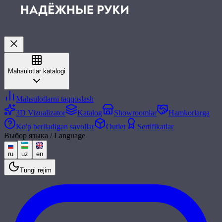
Mahsulotlar katalogi
Mahsulotlarni taqqoslash
3D Vizualizator
Katalog
Showroomlar
Hamkorlarga
Ko'p beriladigan savollar
Outlet
Sertifikatlar
Выбор языка / Language
ru
uz
en
Tungi rejim