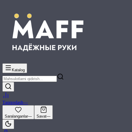
Katalog
Taqqoslash
—
Saralanganlar
—
Savat
—