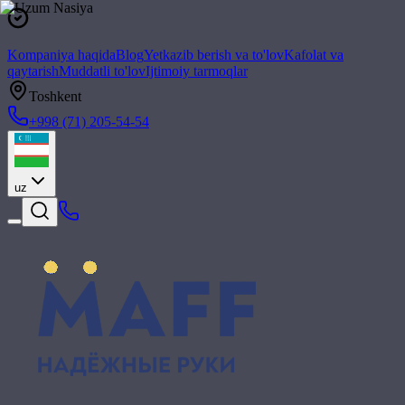
Kompaniya haqida
Blog
Yetkazib berish va to'lov
Kafolat va
qaytarish
Muddatli to'lov
Ijtimoiy tarmoqlar
Toshkent
+998 (71) 205-54-54
uz