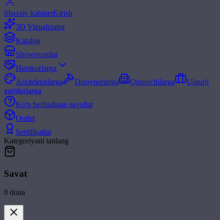
Shaxsiy kabinet
Kirish
3D Vizualizator
Katalog
Showroomlar
Hamkorlarga
Arxitektorlarga
Dizaynerlarga
Quruvchilarga
Ulgurji
xaridorlarga
Ko'p beriladigan savollar
Outlet
Sertifikatlar
Kategoriyani tanlang
Savat
0
dona