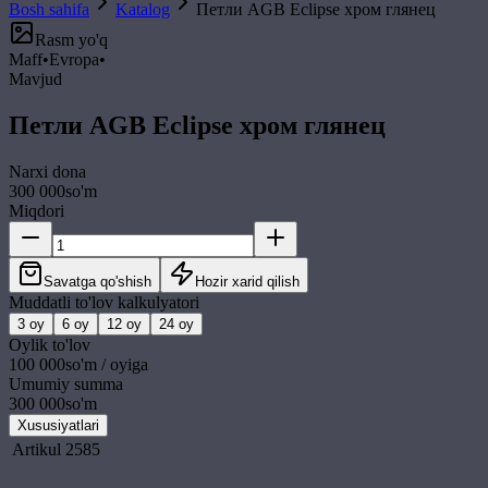
Bosh sahifa
Katalog
Петли AGB Eclipse хром глянец
Rasm yo'q
Maff
•
Evropa
•
Mavjud
Петли AGB Eclipse хром глянец
Narxi
dona
300 000
so'm
Miqdori
Savatga qo'shish
Hozir xarid qilish
Muddatli to'lov kalkulyatori
3
oy
6
oy
12
oy
24
oy
Oylik to'lov
100 000
so'm / oyiga
Umumiy summa
300 000
so'm
Xususiyatlari
Artikul
2585