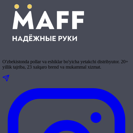
O'zbekistonda pollar va eshiklar bo'yicha yetakchi distribyutor. 20+
yillik tajriba, 23 xalqaro brend va mukammal xizmat.