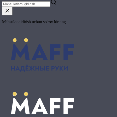
Mahsulot qidirish uchun so'rov kiriting