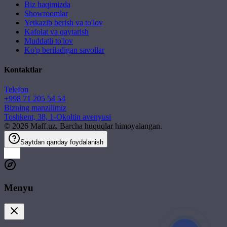
Biz haqimizda
Showroomlar
Yetkazib berish va to'lov
Kafolat va qaytarish
Muddatli to'lov
Ko'p beriladigan savollar
Kontaktlar
Telefon
+998 71 205 54 54
Bizning manzilimiz
Toshkent, 38, 1-Okoltin avenyusi
©
2026
Maff.uz. Barcha huquqlar himoyalangan.
Saytdan qanday foydalanish
Menyu