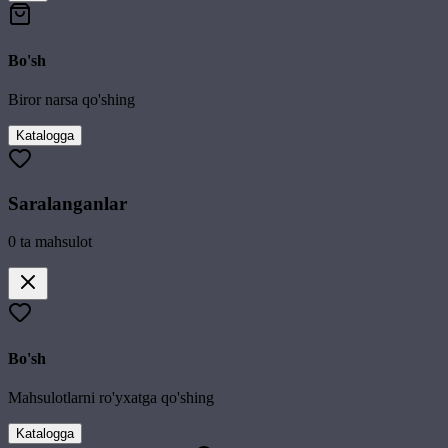
Bo'sh
Biror narsa qo'shing
Katalogga
Saralanganlar
0
ta mahsulot
Bo'sh
Mahsulotlarni ro'yxatga qo'shing
Katalogga