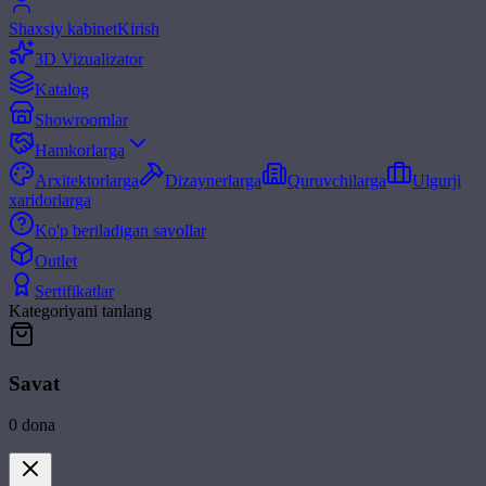
Shaxsiy kabinet
Kirish
3D Vizualizator
Katalog
Showroomlar
Hamkorlarga
Arxitektorlarga
Dizaynerlarga
Quruvchilarga
Ulgurji
xaridorlarga
Ko'p beriladigan savollar
Outlet
Sertifikatlar
Kategoriyani tanlang
Savat
0
dona