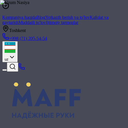
Kompaniya haqida
Blog
Yetkazib berish va to'lov
Kafolat va
qaytarish
Muddatli to'lov
Ijtimoiy tarmoqlar
Toshkent
+998 (71) 205-54-54
uz