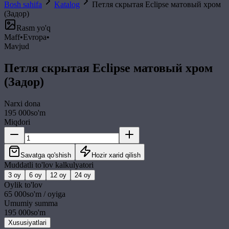
Bosh sahifa
Katalog
Петля скрытая Eclipse матовый хром
(Задор)
Rasm yo'q
Maff
•
Evropa
•
Mavjud
Петля скрытая Eclipse матовый хром
(Задор)
Narxi
dona
195 000
so'm
Miqdori
Savatga qo'shish
Hozir xarid qilish
Muddatli to'lov kalkulyatori
3
oy
6
oy
12
oy
24
oy
Oylik to'lov
65 000
so'm / oyiga
Umumiy summa
195 000
so'm
Xususiyatlari