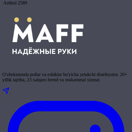
Artikul
2589
O'zbekistonda pollar va eshiklar bo'yicha yetakchi distribyutor. 20+
yillik tajriba, 23 xalqaro brend va mukammal xizmat.