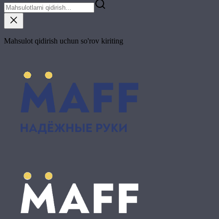
Mahsulot qidirish uchun so'rov kiriting