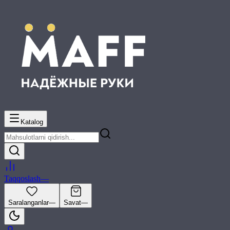
Katalog
Taqqoslash
—
Saralanganlar
—
Savat
—