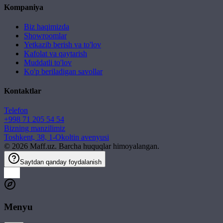
Kompaniya
Biz haqimizda
Showroomlar
Yetkazib berish va to'lov
Kafolat va qaytarish
Muddatli to'lov
Ko'p beriladigan savollar
Kontaktlar
Telefon
+998 71 205 54 54
Bizning manzilimiz
Toshkent, 38, 1-Okoltin avenyusi
©
2026
Maff.uz. Barcha huquqlar himoyalangan.
Saytdan qanday foydalanish
Menyu