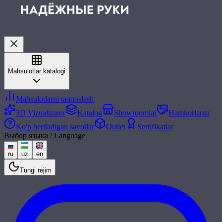
Mahsulotlar katalogi
Mahsulotlarni taqqoslash
3D Vizualizator
Katalog
Showroomlar
Hamkorlarga
Ko'p beriladigan savollar
Outlet
Sertifikatlar
Выбор языка / Language
ru
uz
en
Tungi rejim