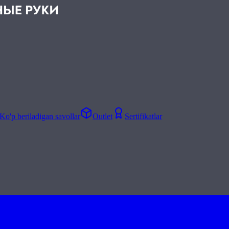
Ko'p beriladigan savollar
Outlet
Sertifikatlar