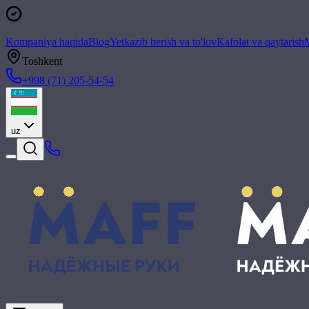
Kompaniya haqida
Blog
Yetkazib berish va to'lov
Kafolat va qaytarish
M
Toshkent
+998 (71) 205-54-54
uz