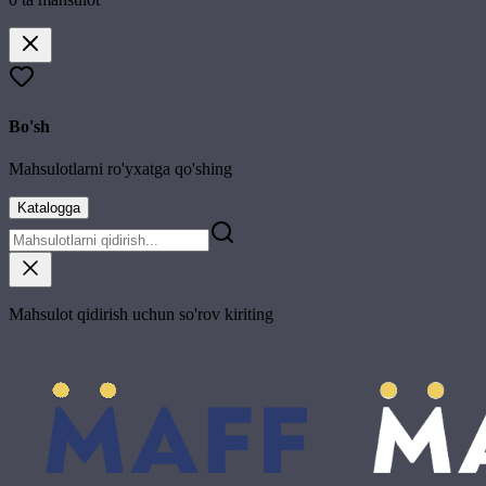
Bo'sh
Mahsulotlarni ro'yxatga qo'shing
Katalogga
Mahsulot qidirish uchun so'rov kiriting