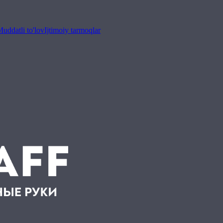
uddatli to'lov
Ijtimoiy tarmoqlar