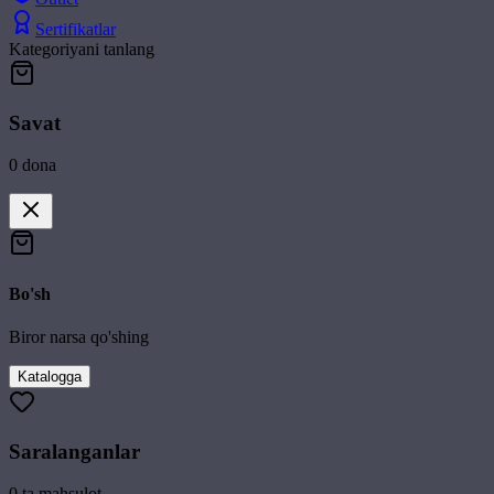
Sertifikatlar
Kategoriyani tanlang
Savat
0
dona
Bo'sh
Biror narsa qo'shing
Katalogga
Saralanganlar
0
ta mahsulot