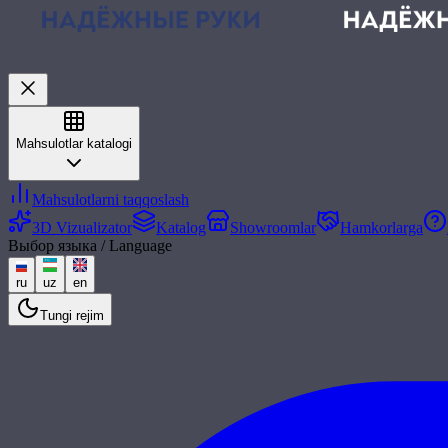
Mahsulotlar katalogi
Mahsulotlarni taqqoslash
3D Vizualizator
Katalog
Showroomlar
Hamkorlarga
Выбор языка / Language
ru
uz
en
Tungi rejim