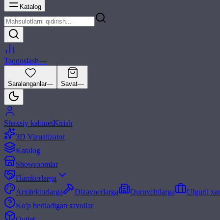
Katalog
Taqqoslash
—
Saralanganlar
—
Savat
—
Shaxsiy kabinet
Kirish
3D Vizualizator
Katalog
Showroomlar
Hamkorlarga
Arxitektorlarga
Dizaynerlarga
Quruvchilarga
Ulgurji xa
Ko'p beriladigan savollar
Outlet