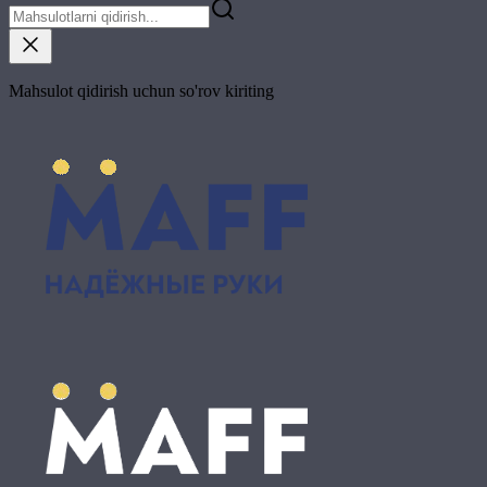
Mahsulot qidirish uchun so'rov kiriting