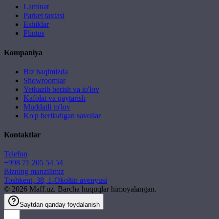
Laminat
Parket taxtasi
Eshiklar
Plintus
Kompaniya
Biz haqimizda
Showroomlar
Yetkazib berish va to'lov
Kafolat va qaytarish
Muddatli to'lov
Ko'p beriladigan savollar
Kontaktlar
Telefon
+998 71 205 54 54
Bizning manzilimiz
Toshkent, 38, 1-Okoltin avenyusi
©
2026
Maff.uz. Barcha huquqlar himoyalangan.
Saytdan qanday foydalanish