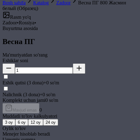
Bosh sahifa
Katalog
Zadoor
Весна ПГ 800 Жасмин
белый (Образец)
Rasm yo'q
Zadoor
•
Rossiya
•
Buyurtma asosida
Весна ПГ
Ma'muriyatdan so'rang
Eshiklar soni
Eshik qutisi (3 dona)
+
0
so'm
Nalichnik (3 dona)
+
0
so'm
Komplekt uchun jami
0
so'm
0
Mavjud emas
Muddatli to'lov kalkulyatori
3
oy
6
oy
12
oy
24
oy
Oylik to'lov
Menejer hisoblab beradi
Umumiy summa