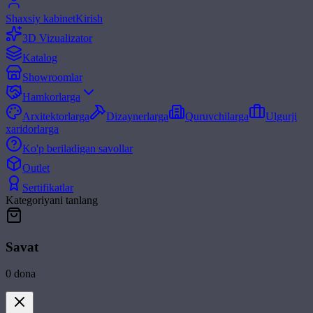
Shaxsiy kabinet
Kirish
3D Vizualizator
Katalog
Showroomlar
Hamkorlarga
Arxitektorlarga
Dizaynerlarga
Quruvchilarga
Ulgurji
xaridorlarga
Ko'p beriladigan savollar
Outlet
Sertifikatlar
Kategoriyani tanlang
Savat
0
dona