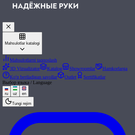
Mahsulotlar katalogi
Mahsulotlarni taqqoslash
3D Vizualizator
Katalog
Showroomlar
Hamkorlarga
Ko'p beriladigan savollar
Outlet
Sertifikatlar
Выбор языка / Language
ru
uz
en
Tungi rejim