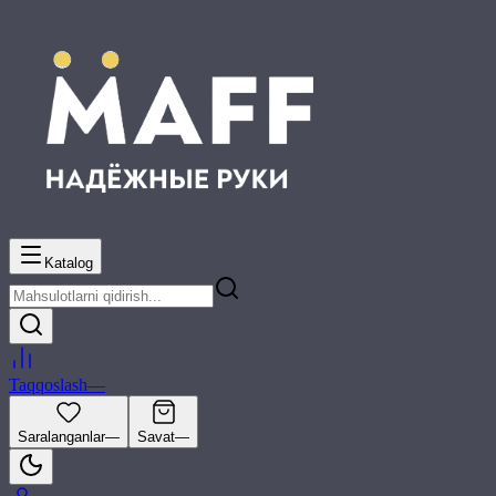
Katalog
Taqqoslash
—
Saralanganlar
—
Savat
—