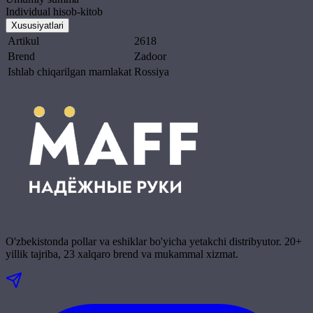
Individual hisob-kitob
Xususiyatlari
Artikul
2618
Brend
Zadoor
Ishlab chiqarilgan mamlakat
Rossiya
O'zbekistonda pollar va eshiklar bo'yicha yetakchi distribyutor. 20+
yillik tajriba, 23 xalqaro brend va mukammal xizmat.