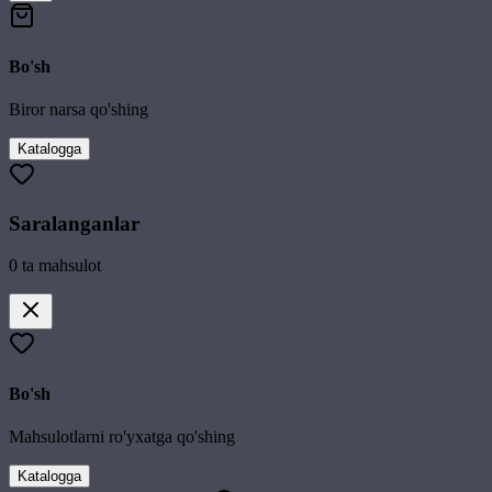
Bo'sh
Biror narsa qo'shing
Katalogga
Saralanganlar
0
ta mahsulot
Bo'sh
Mahsulotlarni ro'yxatga qo'shing
Katalogga