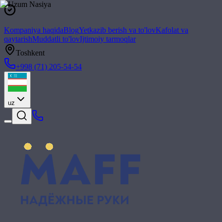
Kompaniya haqida
Blog
Yetkazib berish va to'lov
Kafolat va
qaytarish
Muddatli to'lov
Ijtimoiy tarmoqlar
Toshkent
+998 (71) 205-54-54
uz