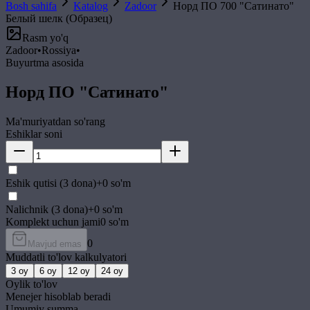
Bosh sahifa
Katalog
Zadoor
Норд ПО 700 "Сатинато"
Белый шелк (Образец)
Rasm yo'q
Zadoor
•
Rossiya
•
Buyurtma asosida
Норд ПО "Сатинато"
Ma'muriyatdan so'rang
Eshiklar soni
Eshik qutisi (3 dona)
+
0
so'm
Nalichnik (3 dona)
+
0
so'm
Komplekt uchun jami
0
so'm
0
Mavjud emas
Muddatli to'lov kalkulyatori
3
oy
6
oy
12
oy
24
oy
Oylik to'lov
Menejer hisoblab beradi
Umumiy summa