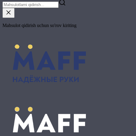
Mahsulot qidirish uchun so'rov kiriting