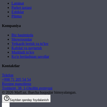
Laminat
Parket taxtasi
Eshiklar
Plintus
Kompaniya
Biz haqimizda
Showroomlar
Yetkazib berish va to'lov
Kafolat va qaytarish
Muddatli to'lov
Ko'p beriladigan savollar
Kontaktlar
Telefon
+998 71 205 54 54
Bizning manzilimiz
Toshkent, 38, 1-Okoltin avenyusi
©
2026
Maff.uz. Barcha huquqlar himoyalangan.
Saytdan qanday foydalanish