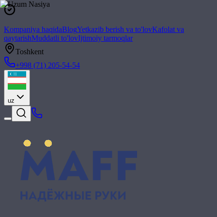
Kompaniya haqida
Blog
Yetkazib berish va to'lov
Kafolat va
qaytarish
Muddatli to'lov
Ijtimoiy tarmoqlar
Toshkent
+998 (71) 205-54-54
uz