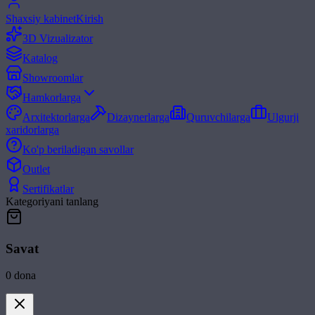
Shaxsiy kabinet
Kirish
3D Vizualizator
Katalog
Showroomlar
Hamkorlarga
Arxitektorlarga
Dizaynerlarga
Quruvchilarga
Ulgurji
xaridorlarga
Ko'p beriladigan savollar
Outlet
Sertifikatlar
Kategoriyani tanlang
Savat
0
dona