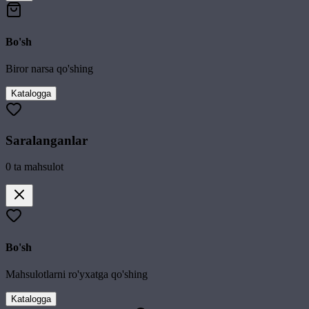
Bo'sh
Biror narsa qo'shing
Katalogga
Saralanganlar
0
ta mahsulot
Bo'sh
Mahsulotlarni ro'yxatga qo'shing
Katalogga