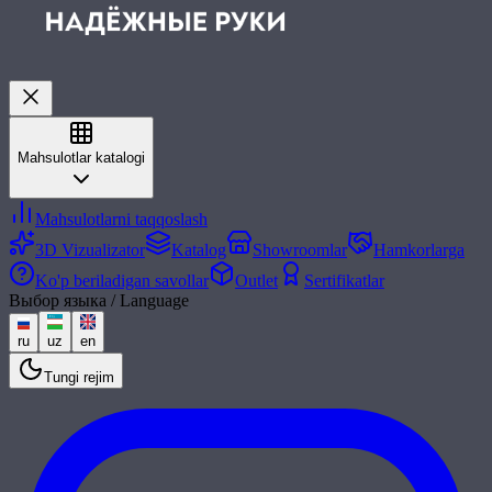
Mahsulotlar katalogi
Mahsulotlarni taqqoslash
3D Vizualizator
Katalog
Showroomlar
Hamkorlarga
Ko'p beriladigan savollar
Outlet
Sertifikatlar
Выбор языка / Language
ru
uz
en
Tungi rejim