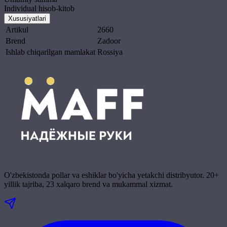
Individual hisob-kitob
Xususiyatlari
Artikul
2660
Brend
Zadoor
Ishlab chiqarilgan mamlakat
Rossiya
O'zbekistonda pollar va eshiklar bo'yicha yetakchi distribyutor. 20+
yillik tajriba, 23 xalqaro brend va mukammal xizmat.