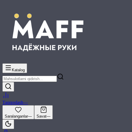
Katalog
Taqqoslash
—
Saralanganlar
—
Savat
—