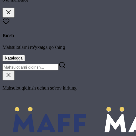
Bo'sh
Mahsulotlarni ro'yxatga qo'shing
Katalogga
Mahsulot qidirish uchun so'rov kiriting