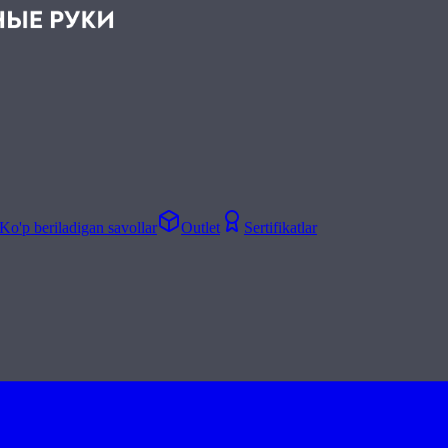
Ko'p beriladigan savollar
Outlet
Sertifikatlar