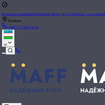
Kompaniya haqida
Blog
Yetkazib berish va to'lov
Kafolat va qaytarish
M
Toshkent
+998 (71) 205-54-54
uz