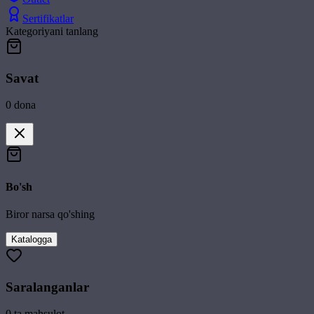
Sertifikatlar
Kategoriyani tanlang
Savat
0
dona
Bo'sh
Biror narsa qo'shing
Katalogga
Saralanganlar
0
ta mahsulot