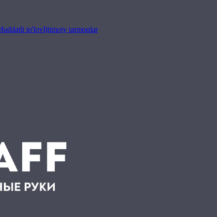
uddatli to'lov
Ijtimoiy tarmoqlar