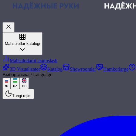
Mahsulotlar katalogi
Mahsulotlarni taqqoslash
3D Vizualizator
Katalog
Showroomlar
Hamkorlarga
Выбор языка / Language
ru
uz
en
Tungi rejim