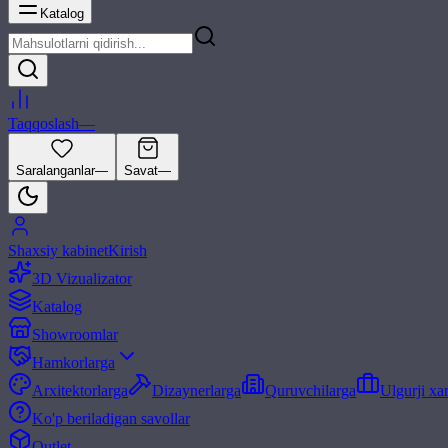
Katalog
Taqqoslash
—
Saralanganlar
—
Savat
—
Shaxsiy kabinet
Kirish
3D Vizualizator
Katalog
Showroomlar
Hamkorlarga
Arxitektorlarga
Dizaynerlarga
Quruvchilarga
Ulgurji xa
Ko'p beriladigan savollar
Outlet