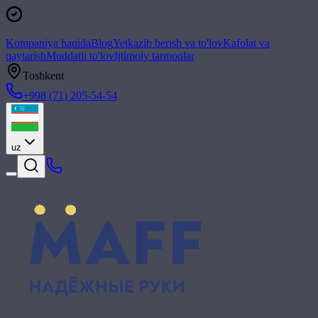
Kompaniya haqida
Blog
Yetkazib berish va to'lov
Kafolat va
qaytarish
Muddatli to'lov
Ijtimoiy tarmoqlar
Toshkent
+998 (71) 205-54-54
uz