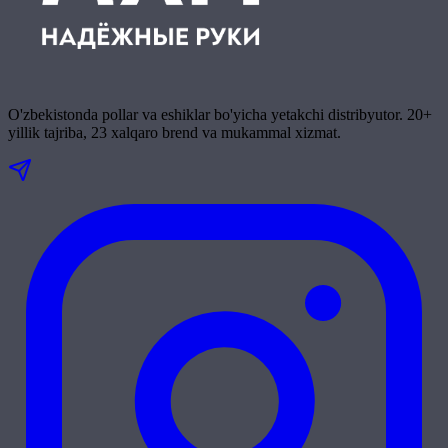
O'zbekistonda pollar va eshiklar bo'yicha yetakchi distribyutor. 20+
yillik tajriba, 23 xalqaro brend va mukammal xizmat.