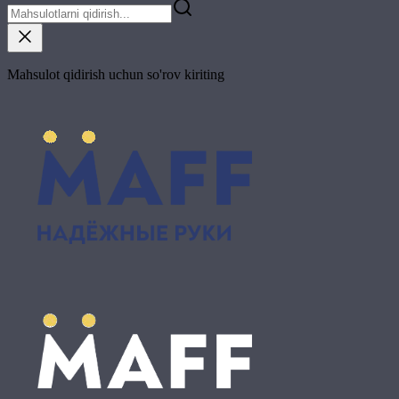
Mahsulot qidirish uchun so'rov kiriting