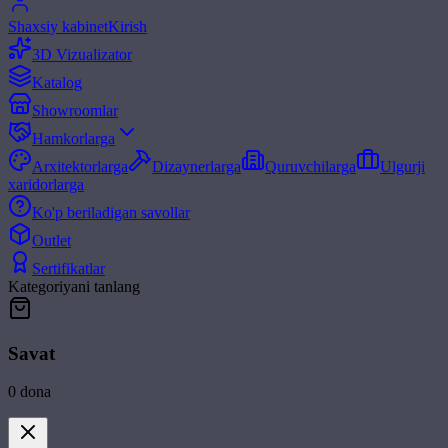
Shaxsiy kabinet
Kirish
3D Vizualizator
Katalog
Showroomlar
Hamkorlarga
Arxitektorlarga
Dizaynerlarga
Quruvchilarga
Ulgurji
xaridorlarga
Ko'p beriladigan savollar
Outlet
Sertifikatlar
Kategoriyani tanlang
Savat
0
dona