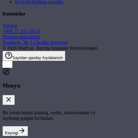
Ko'p beriladigan savollar
Kontaktlar
Telefon
+998 71 205 54 54
Bizning manzilimiz
Toshkent, 38, 1-Okoltin avenyusi
©
2026
Maff.uz. Barcha huquqlar himoyalangan.
Saytdan qanday foydalanish
Menyu
Bu yerda butun katalog, outlet, showroomlar va
saytning qolgan bo'limlari.
Keyingi