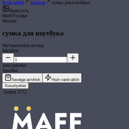
Bosh sahifa
Katalog
сумка для ноутбука
Rasm yo'q
Maff
•
Evropa
•
Mavjud
сумка для ноутбука
Ma'muriyatdan so'rang
Maydoni
Jami paketlar
1
pachka
Savatga qo'shish
Hozir xarid qilish
Xususiyatlari
Artikul
2772