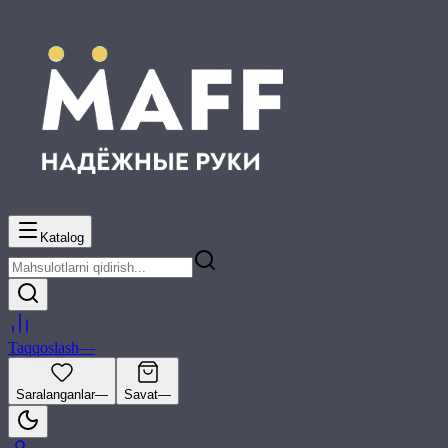
Katalog
Taqqoslash
—
Saralanganlar
—
Savat
—