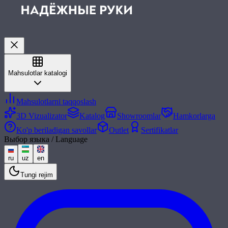
Mahsulotlar katalogi
Mahsulotlarni taqqoslash
3D Vizualizator
Katalog
Showroomlar
Hamkorlarga
Ko'p beriladigan savollar
Outlet
Sertifikatlar
Выбор языка / Language
ru
uz
en
Tungi rejim