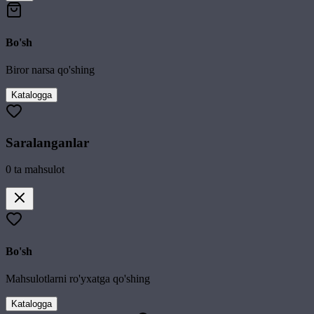
Bo'sh
Biror narsa qo'shing
Katalogga
Saralanganlar
0
ta mahsulot
Bo'sh
Mahsulotlarni ro'yxatga qo'shing
Katalogga