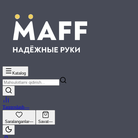
Katalog
Taqqoslash
—
Saralanganlar
—
Savat
—