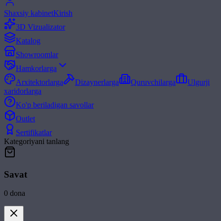
Shaxsiy kabinet
Kirish
3D Vizualizator
Katalog
Showroomlar
Hamkorlarga
Arxitektorlarga
Dizaynerlarga
Quruvchilarga
Ulgurji
xaridorlarga
Ko'p beriladigan savollar
Outlet
Sertifikatlar
Kategoriyani tanlang
Savat
0
dona