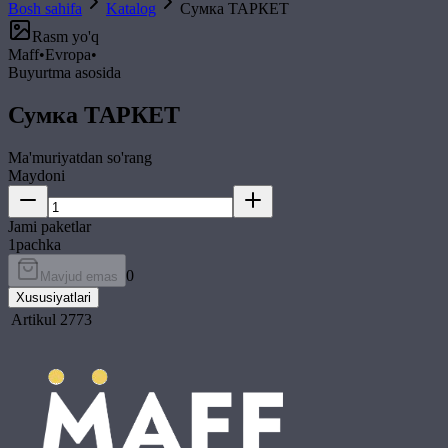
Bosh sahifa
Katalog
Сумка ТАРКЕТ
Rasm yo'q
Maff
•
Evropa
•
Buyurtma asosida
Сумка ТАРКЕТ
Ma'muriyatdan so'rang
Maydoni
Jami paketlar
1
pachka
0
Mavjud emas
Xususiyatlari
Artikul
2773