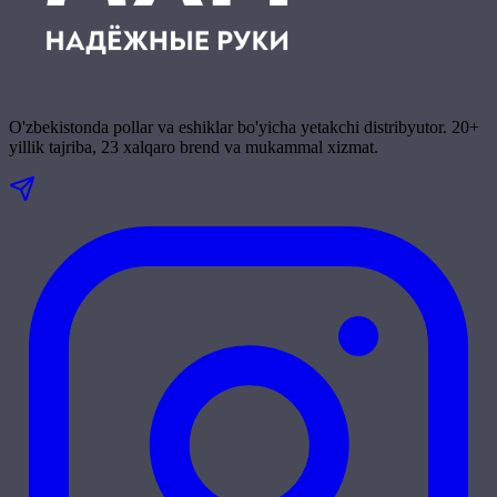
O'zbekistonda pollar va eshiklar bo'yicha yetakchi distribyutor. 20+
yillik tajriba, 23 xalqaro brend va mukammal xizmat.