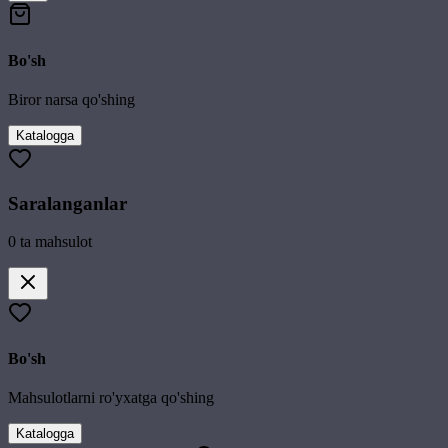
Bo'sh
Biror narsa qo'shing
Katalogga
Saralanganlar
0
ta mahsulot
Bo'sh
Mahsulotlarni ro'yxatga qo'shing
Katalogga