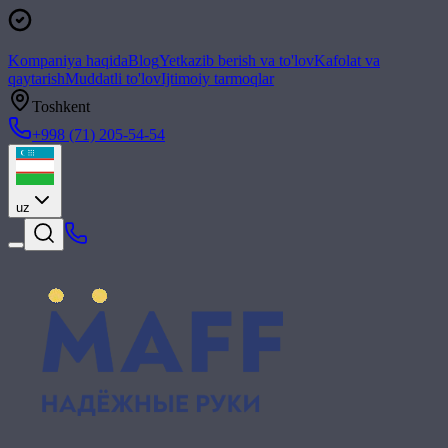
Kompaniya haqida
Blog
Yetkazib berish va to'lov
Kafolat va
qaytarish
Muddatli to'lov
Ijtimoiy tarmoqlar
Toshkent
+998 (71) 205-54-54
uz