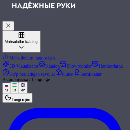
Mahsulotlar katalogi
Mahsulotlarni taqqoslash
3D Vizualizator
Katalog
Showroomlar
Hamkorlarga
Ko'p beriladigan savollar
Outlet
Sertifikatlar
Выбор языка / Language
ru
uz
en
Tungi rejim