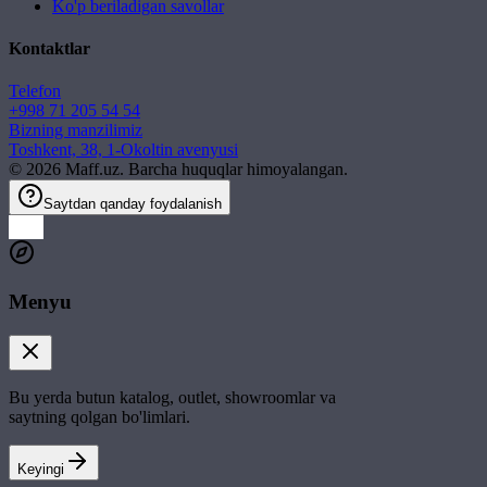
Ko'p beriladigan savollar
Kontaktlar
Telefon
+998 71 205 54 54
Bizning manzilimiz
Toshkent, 38, 1-Okoltin avenyusi
©
2026
Maff.uz. Barcha huquqlar himoyalangan.
Saytdan qanday foydalanish
Menyu
Bu yerda butun katalog, outlet, showroomlar va
saytning qolgan bo'limlari.
Keyingi