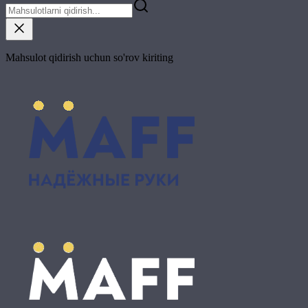
Mahsulot qidirish uchun so'rov kiriting