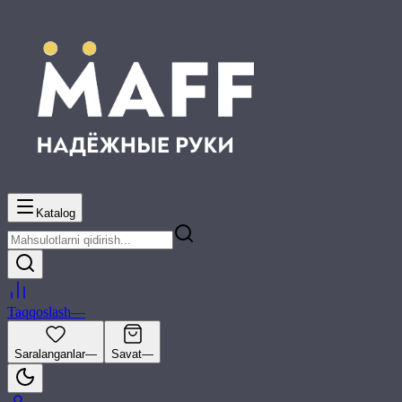
Katalog
Taqqoslash
—
Saralanganlar
—
Savat
—