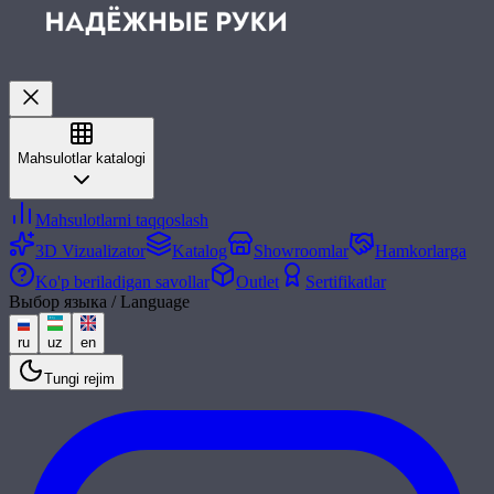
Mahsulotlar katalogi
Mahsulotlarni taqqoslash
3D Vizualizator
Katalog
Showroomlar
Hamkorlarga
Ko'p beriladigan savollar
Outlet
Sertifikatlar
Выбор языка / Language
ru
uz
en
Tungi rejim