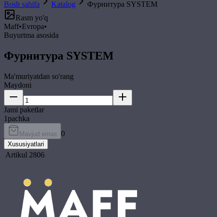
Bosh sahifa
Katalog
Фурнитура SYSTEM
Rasm yo'q
Maff
•
Evropa
•
Buyurtma asosida
Фурнитура SYSTEM
Ma'muriyatdan so'rang
Maydoni
Jami paketlar
1
pachka
0
Mavjud emas
Xususiyatlari
Artikul
2806