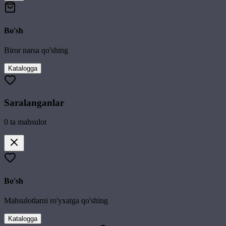
Bo'sh
Biror narsa qo'shing
Katalogga
Saralanganlar
0
ta mahsulot
Bo'sh
Mahsulotlarni ro'yxatga qo'shing
Katalogga