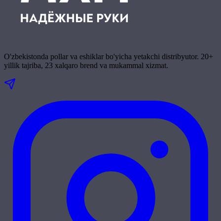
O'zbekistonda pollar va eshiklar bo'yicha yetakchi distribyutor. 20+
yillik tajriba, 23 xalqaro brend va mukammal xizmat.