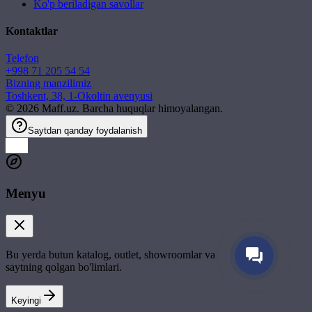
Ko'p beriladigan savollar
Kontaktlar
Telefon
+998 71 205 54 54
Bizning manzilimiz
Toshkent, 38, 1-Okoltin avenyusi
©
2026
Maff.uz. Barcha huquqlar himoyalangan.
Saytdan qanday foydalanish
Menyu
Bu yerda butun katalog, outlet, showroomlar va
saytning qolgan bo'limlari.
Keyingi