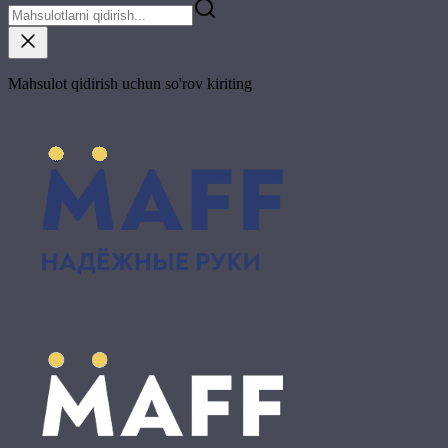
Mahsulot qidirish uchun so'rov kiriting