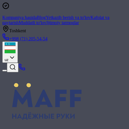
Kompaniya haqida
Blog
Yetkazib berish va to'lov
Kafolat va
qaytarish
Muddatli to'lov
Ijtimoiy tarmoqlar
Toshkent
+998 (71) 205-54-54
uz