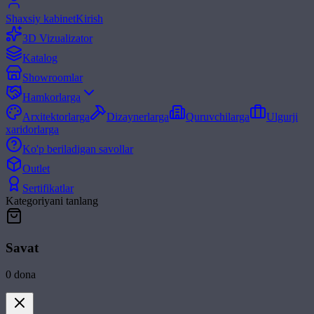
Shaxsiy kabinet
Kirish
3D Vizualizator
Katalog
Showroomlar
Hamkorlarga
Arxitektorlarga
Dizaynerlarga
Quruvchilarga
Ulgurji
xaridorlarga
Ko'p beriladigan savollar
Outlet
Sertifikatlar
Kategoriyani tanlang
Savat
0
dona