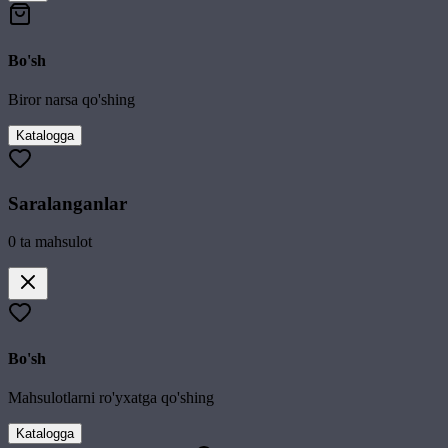
Bo'sh
Biror narsa qo'shing
Katalogga
Saralanganlar
0
ta mahsulot
Bo'sh
Mahsulotlarni ro'yxatga qo'shing
Katalogga