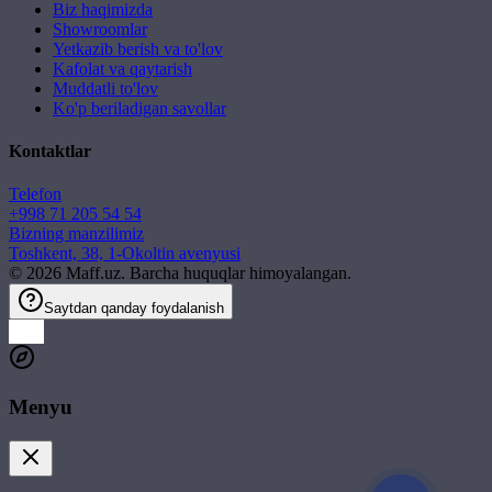
Biz haqimizda
Showroomlar
Yetkazib berish va to'lov
Kafolat va qaytarish
Muddatli to'lov
Ko'p beriladigan savollar
Kontaktlar
Telefon
+998 71 205 54 54
Bizning manzilimiz
Toshkent, 38, 1-Okoltin avenyusi
©
2026
Maff.uz. Barcha huquqlar himoyalangan.
Saytdan qanday foydalanish
Menyu