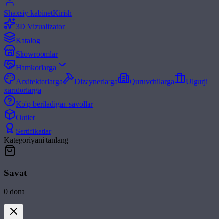
Shaxsiy kabinet
Kirish
3D Vizualizator
Katalog
Showroomlar
Hamkorlarga
Arxitektorlarga
Dizaynerlarga
Quruvchilarga
Ulgurji
xaridorlarga
Ko'p beriladigan savollar
Outlet
Sertifikatlar
Kategoriyani tanlang
Savat
0
dona