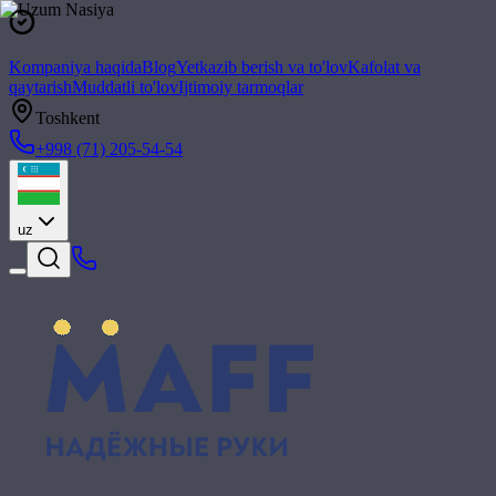
Kompaniya haqida
Blog
Yetkazib berish va to'lov
Kafolat va
qaytarish
Muddatli to'lov
Ijtimoiy tarmoqlar
Toshkent
+998 (71) 205-54-54
uz