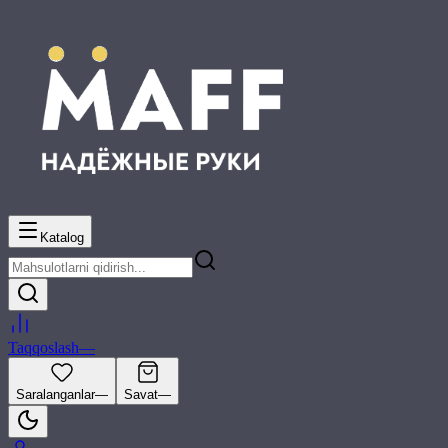
Katalog
Taqqoslash
—
Saralanganlar
—
Savat
—