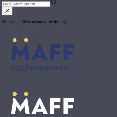
Mahsulot qidirish uchun so'rov kiriting