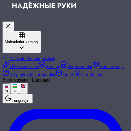
Mahsulotlar katalogi
Mahsulotlarni taqqoslash
3D Vizualizator
Katalog
Showroomlar
Hamkorlarga
Ko'p beriladigan savollar
Outlet
Sertifikatlar
Выбор языка / Language
ru
uz
en
Tungi rejim