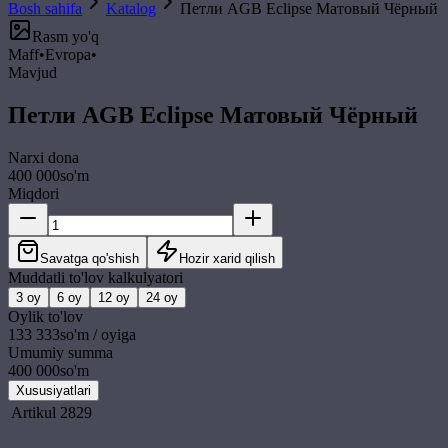
Bosh sahifa
Katalog
Петли AGB Eclipse Матовый Чёрный
Rasm yo'q
Maff
•
Evropa
•
Mavjud
Петли AGB Eclipse Матовый Чёрный
Narxi
dona
400 000
so'm
Miqdori
Savatga qo'shish
Hozir xarid qilish
Muddatli to'lov kalkulyatori
3
oy
6
oy
12
oy
24
oy
Oylik to'lov
133 333
so'm / oyiga
Umumiy summa
400 000
so'm
Xususiyatlari
Artikul
2829