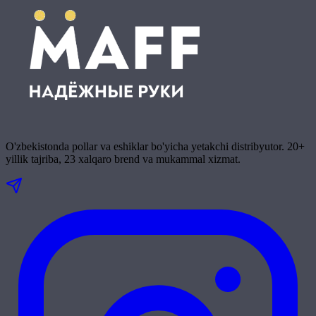
O'zbekistonda pollar va eshiklar bo'yicha yetakchi distribyutor. 20+
yillik tajriba, 23 xalqaro brend va mukammal xizmat.