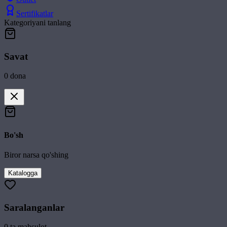
Sertifikatlar
Kategoriyani tanlang
Savat
0
dona
Bo'sh
Biror narsa qo'shing
Katalogga
Saralanganlar
0
ta mahsulot