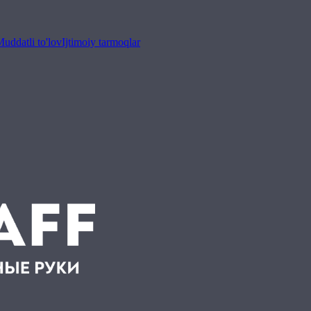
uddatli to'lov
Ijtimoiy tarmoqlar