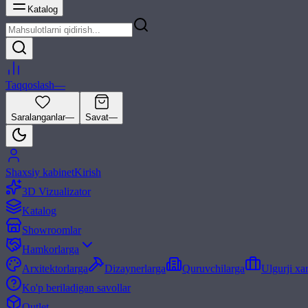
Katalog
Taqqoslash
—
Saralanganlar
—
Savat
—
Shaxsiy kabinet
Kirish
3D Vizualizator
Katalog
Showroomlar
Hamkorlarga
Arxitektorlarga
Dizaynerlarga
Quruvchilarga
Ulgurji xa
Ko'p beriladigan savollar
Outlet