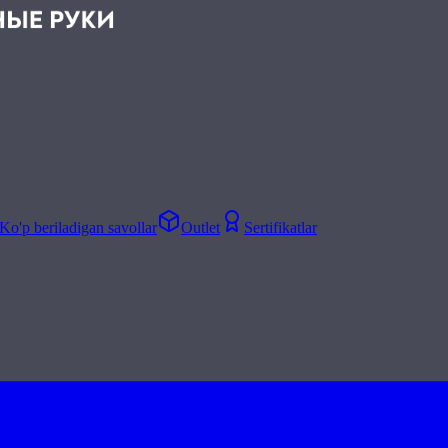
Ko'p beriladigan savollar
Outlet
Sertifikatlar