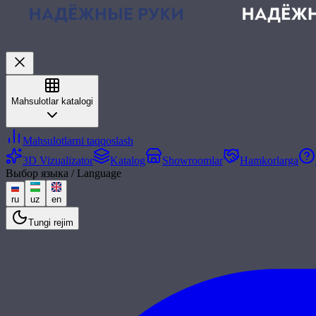
Mahsulotlar katalogi
Mahsulotlarni taqqoslash
3D Vizualizator
Katalog
Showroomlar
Hamkorlarga
Выбор языка / Language
ru
uz
en
Tungi rejim