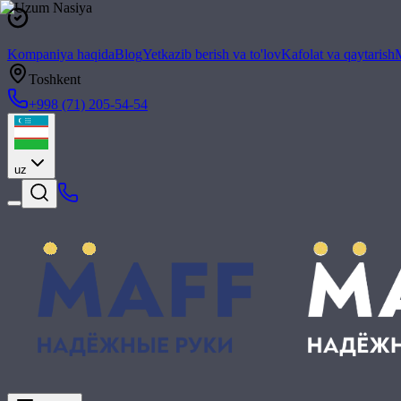
Kompaniya haqida
Blog
Yetkazib berish va to'lov
Kafolat va qaytarish
M
Toshkent
+998 (71) 205-54-54
uz