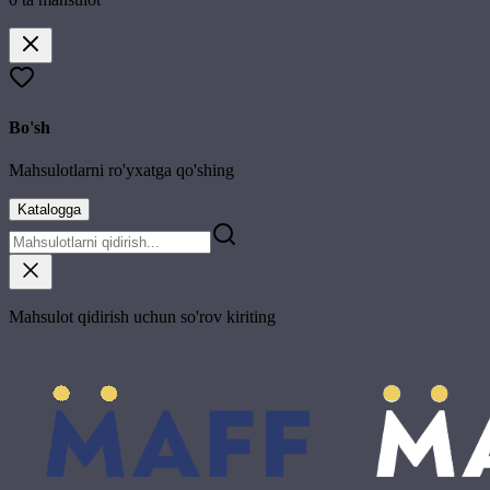
Bo'sh
Mahsulotlarni ro'yxatga qo'shing
Katalogga
Mahsulot qidirish uchun so'rov kiriting