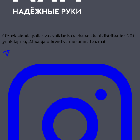
O'zbekistonda pollar va eshiklar bo'yicha yetakchi distribyutor. 20+
yillik tajriba, 23 xalqaro brend va mukammal xizmat.