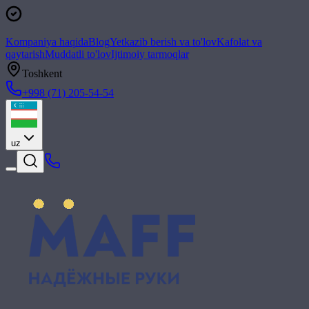
Kompaniya haqida
Blog
Yetkazib berish va to'lov
Kafolat va
qaytarish
Muddatli to'lov
Ijtimoiy tarmoqlar
Toshkent
+998 (71) 205-54-54
uz