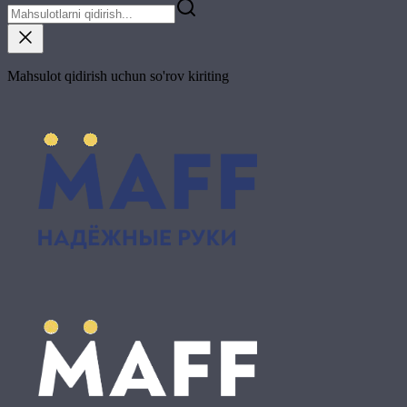
Mahsulot qidirish uchun so'rov kiriting