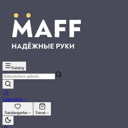
Katalog
Taqqoslash
—
Saralanganlar
—
Savat
—