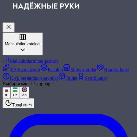
Mahsulotlar katalogi
Mahsulotlarni taqqoslash
3D Vizualizator
Katalog
Showroomlar
Hamkorlarga
Ko'p beriladigan savollar
Outlet
Sertifikatlar
Выбор языка / Language
ru
uz
en
Tungi rejim