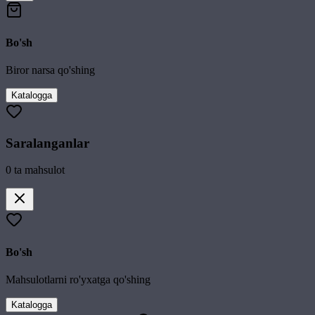
Bo'sh
Biror narsa qo'shing
Katalogga
Saralanganlar
0
ta mahsulot
Bo'sh
Mahsulotlarni ro'yxatga qo'shing
Katalogga