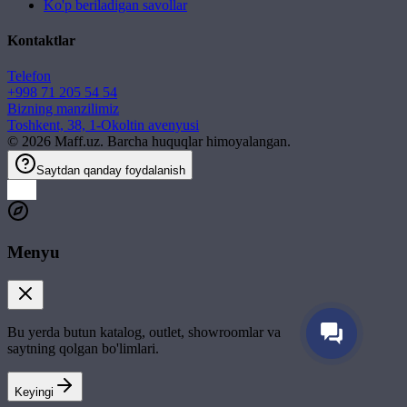
Ko'p beriladigan savollar
Kontaktlar
Telefon
+998 71 205 54 54
Bizning manzilimiz
Toshkent, 38, 1-Okoltin avenyusi
©
2026
Maff.uz. Barcha huquqlar himoyalangan.
Saytdan qanday foydalanish
Menyu
Bu yerda butun katalog, outlet, showroomlar va
saytning qolgan bo'limlari.
Keyingi