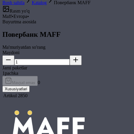
Bosh sahifa
Katalog
Повербанк MAFF
Rasm yo'q
Maff
•
Evropa
•
Buyurtma asosida
Повербанк MAFF
Ma'muriyatdan so'rang
Maydoni
Jami paketlar
1
pachka
0
Mavjud emas
Xususiyatlari
Artikul
2850