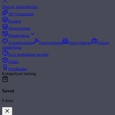
Shaxsiy kabinet
Kirish
3D Vizualizator
Katalog
Showroomlar
Hamkorlarga
Arxitektorlarga
Dizaynerlarga
Quruvchilarga
Ulgurji
xaridorlarga
Ko'p beriladigan savollar
Outlet
Sertifikatlar
Kategoriyani tanlang
Savat
0
dona