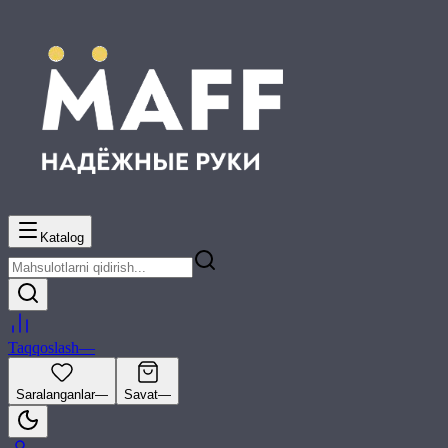
Katalog
Taqqoslash
—
Saralanganlar
—
Savat
—