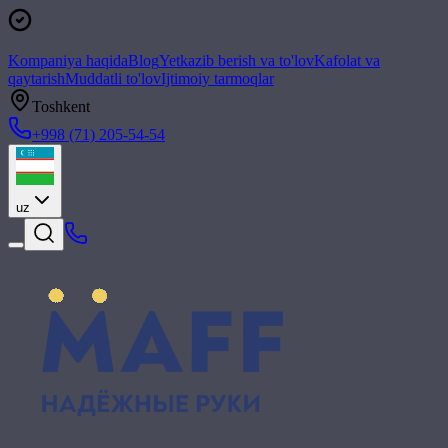
Kompaniya haqida
Blog
Yetkazib berish va to'lov
Kafolat va
qaytarish
Muddatli to'lov
Ijtimoiy tarmoqlar
Toshkent
+998 (71) 205-54-54
uz