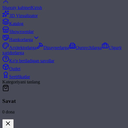
Shaxsiy kabinet
Kirish
3D Vizualizator
Katalog
Showroomlar
Hamkorlarga
Arxitektorlarga
Dizaynerlarga
Quruvchilarga
Ulgurji
xaridorlarga
Ko'p beriladigan savollar
Outlet
Sertifikatlar
Kategoriyani tanlang
Savat
0
dona