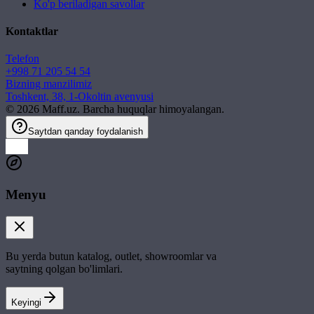
Ko'p beriladigan savollar
Kontaktlar
Telefon
+998 71 205 54 54
Bizning manzilimiz
Toshkent, 38, 1-Okoltin avenyusi
©
2026
Maff.uz. Barcha huquqlar himoyalangan.
Saytdan qanday foydalanish
Menyu
Bu yerda butun katalog, outlet, showroomlar va
saytning qolgan bo'limlari.
Keyingi