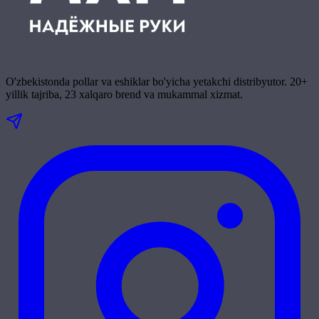
O'zbekistonda pollar va eshiklar bo'yicha yetakchi distribyutor. 20+
yillik tajriba, 23 xalqaro brend va mukammal xizmat.