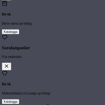
Bo'sh
Biror narsa qo'shing
Katalogga
Saralanganlar
0
ta mahsulot
Bo'sh
Mahsulotlarni ro'yxatga qo'shing
Katalogga