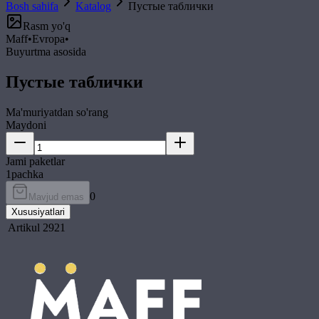
Bosh sahifa
Katalog
Пустые таблички
Rasm yo'q
Maff
•
Evropa
•
Buyurtma asosida
Пустые таблички
Ma'muriyatdan so'rang
Maydoni
Jami paketlar
1
pachka
0
Mavjud emas
Xususiyatlari
Artikul
2921