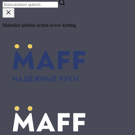
Mahsulot qidirish uchun so'rov kiriting