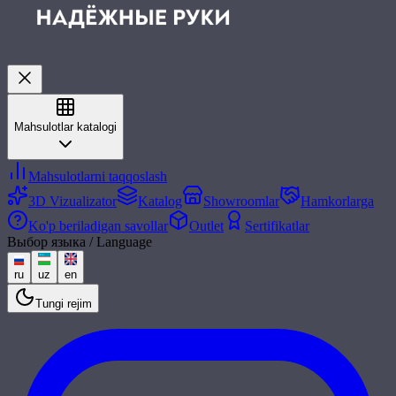
Mahsulotlar katalogi
Mahsulotlarni taqqoslash
3D Vizualizator
Katalog
Showroomlar
Hamkorlarga
Ko'p beriladigan savollar
Outlet
Sertifikatlar
Выбор языка / Language
ru
uz
en
Tungi rejim