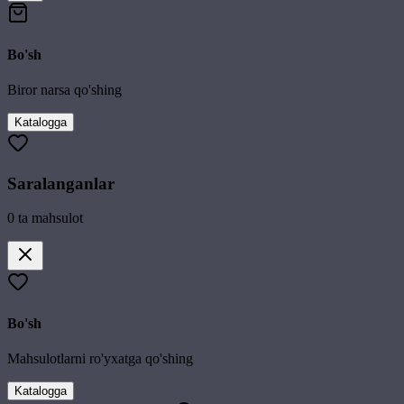
Bo'sh
Biror narsa qo'shing
Katalogga
Saralanganlar
0
ta mahsulot
Bo'sh
Mahsulotlarni ro'yxatga qo'shing
Katalogga