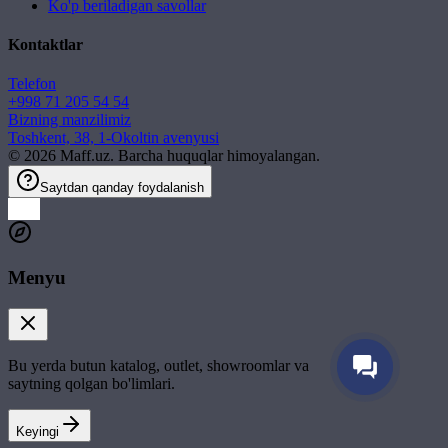
Ko'p beriladigan savollar
Kontaktlar
Telefon
+998 71 205 54 54
Bizning manzilimiz
Toshkent, 38, 1-Okoltin avenyusi
©
2026
Maff.uz. Barcha huquqlar himoyalangan.
Saytdan qanday foydalanish
Menyu
Bu yerda butun katalog, outlet, showroomlar va
saytning qolgan bo'limlari.
Keyingi