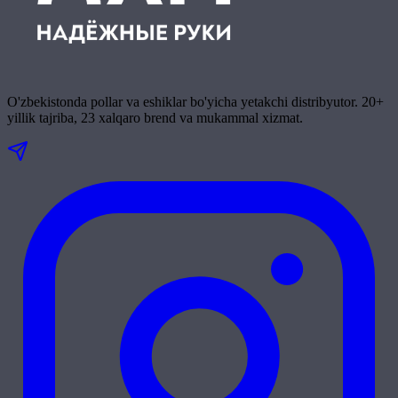
O'zbekistonda pollar va eshiklar bo'yicha yetakchi distribyutor. 20+
yillik tajriba, 23 xalqaro brend va mukammal xizmat.