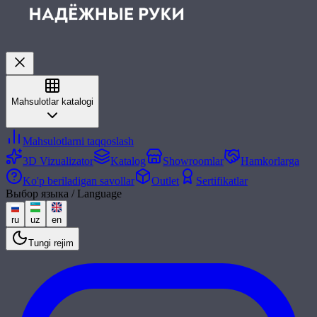
Mahsulotlar katalogi
Mahsulotlarni taqqoslash
3D Vizualizator
Katalog
Showroomlar
Hamkorlarga
Ko'p beriladigan savollar
Outlet
Sertifikatlar
Выбор языка / Language
ru
uz
en
Tungi rejim