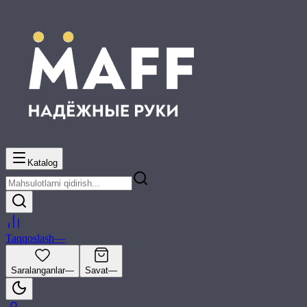
Katalog
Taqqoslash
—
Saralanganlar
—
Savat
—