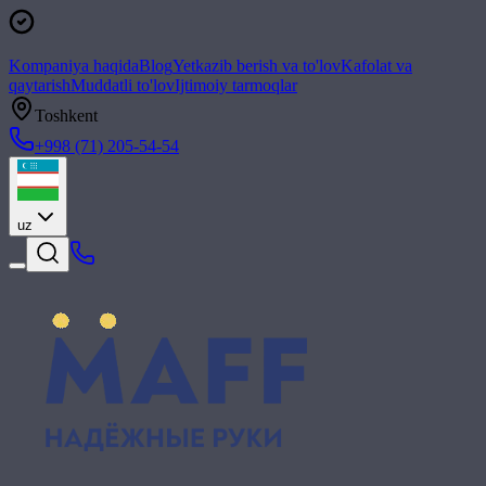
Kompaniya haqida
Blog
Yetkazib berish va to'lov
Kafolat va
qaytarish
Muddatli to'lov
Ijtimoiy tarmoqlar
Toshkent
+998 (71) 205-54-54
uz