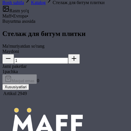
Bosh sahifa
Katalog
Стелаж для битум плитки
Rasm yo'q
Maff
•
Evropa
•
Buyurtma asosida
Стелаж для битум плитки
Ma'muriyatdan so'rang
Maydoni
Jami paketlar
1
pachka
0
Mavjud emas
Xususiyatlari
Artikul
2949