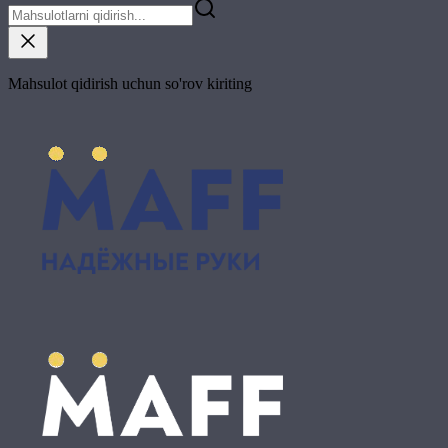
Mahsulot qidirish uchun so'rov kiriting