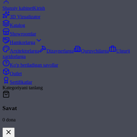
Shaxsiy kabinet
Kirish
3D Vizualizator
Katalog
Showroomlar
Hamkorlarga
Arxitektorlarga
Dizaynerlarga
Quruvchilarga
Ulgurji
xaridorlarga
Ko'p beriladigan savollar
Outlet
Sertifikatlar
Kategoriyani tanlang
Savat
0
dona