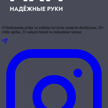
O'zbekistonda pollar va eshiklar bo'yicha yetakchi distribyutor. 20+
yillik tajriba, 23 xalqaro brend va mukammal xizmat.