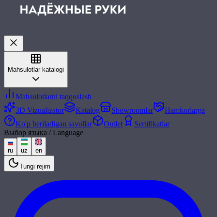
Mahsulotlar katalogi
Mahsulotlarni taqqoslash
3D Vizualizator
Katalog
Showroomlar
Hamkorlarga
Ko'p beriladigan savollar
Outlet
Sertifikatlar
Выбор языка / Language
ru
uz
en
Tungi rejim