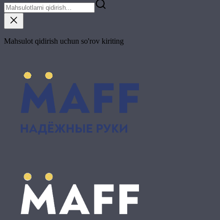
Mahsulot qidirish uchun so'rov kiriting