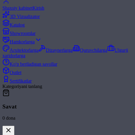
Shaxsiy kabinet
Kirish
3D Vizualizator
Katalog
Showroomlar
Hamkorlarga
Arxitektorlarga
Dizaynerlarga
Quruvchilarga
Ulgurji
xaridorlarga
Ko'p beriladigan savollar
Outlet
Sertifikatlar
Kategoriyani tanlang
Savat
0
dona