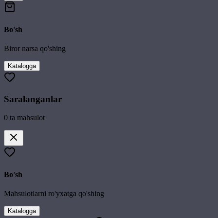
Bo'sh
Biror narsa qo'shing
Katalogga
Saralanganlar
0
ta mahsulot
Bo'sh
Mahsulotlarni ro'yxatga qo'shing
Katalogga