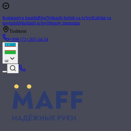
Kompaniya haqida
Blog
Yetkazib berish va to'lov
Kafolat va
qaytarish
Muddatli to'lov
Ijtimoiy tarmoqlar
Toshkent
+998 (71) 205-54-54
uz