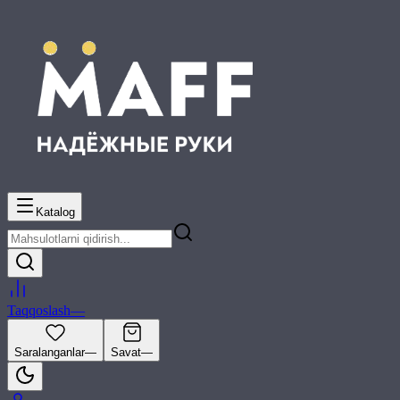
Katalog
Taqqoslash
—
Saralanganlar
—
Savat
—