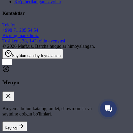
Ko'p beriladigan savollar
Kontaktlar
Telefon
+998 71 205 54 54
Bizning manzilimiz
Toshkent, 38, 1-Okoltin avenyusi
©
2026
Maff.uz. Barcha huquqlar himoyalangan.
Saytdan qanday foydalanish
Menyu
Bu yerda butun katalog, outlet, showroomlar va
saytning qolgan bo'limlari.
Keyingi