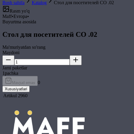
Bosh sahifa
Katalog
Стол для посетителей СО .02
Rasm yo'q
Maff
•
Evropa
•
Buyurtma asosida
Стол для посетителей СО .02
Ma'muriyatdan so'rang
Maydoni
Jami paketlar
1
pachka
0
Mavjud emas
Xususiyatlari
Artikul
2960