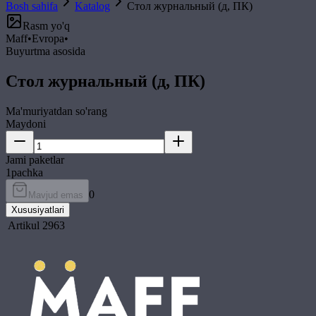
Bosh sahifa
Katalog
Стол журнальный (д, ПК)
Rasm yo'q
Maff
•
Evropa
•
Buyurtma asosida
Стол журнальный (д, ПК)
Ma'muriyatdan so'rang
Maydoni
Jami paketlar
1
pachka
0
Mavjud emas
Xususiyatlari
Artikul
2963