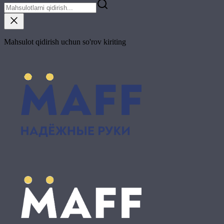
Mahsulot qidirish uchun so'rov kiriting