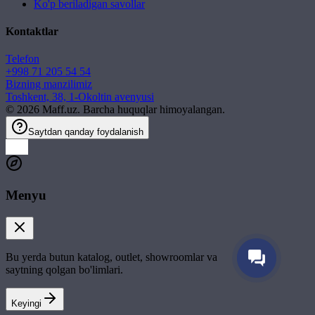
Ko'p beriladigan savollar
Kontaktlar
Telefon
+998 71 205 54 54
Bizning manzilimiz
Toshkent, 38, 1-Okoltin avenyusi
©
2026
Maff.uz. Barcha huquqlar himoyalangan.
Saytdan qanday foydalanish
Menyu
Bu yerda butun katalog, outlet, showroomlar va
saytning qolgan bo'limlari.
Keyingi