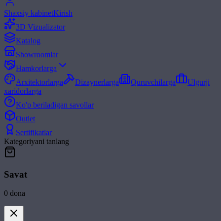
Shaxsiy kabinet
Kirish
3D Vizualizator
Katalog
Showroomlar
Hamkorlarga
Arxitektorlarga
Dizaynerlarga
Quruvchilarga
Ulgurji
xaridorlarga
Ko'p beriladigan savollar
Outlet
Sertifikatlar
Kategoriyani tanlang
Savat
0
dona