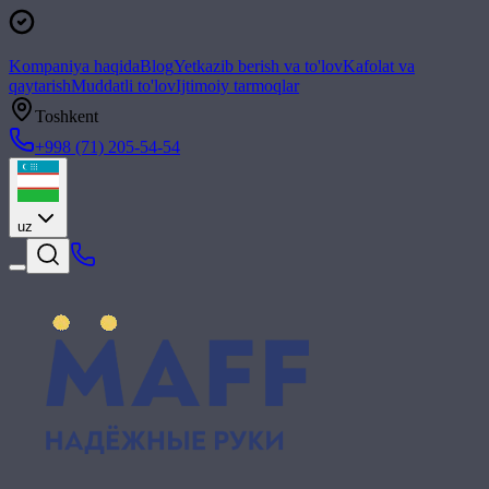
Kompaniya haqida
Blog
Yetkazib berish va to'lov
Kafolat va
qaytarish
Muddatli to'lov
Ijtimoiy tarmoqlar
Toshkent
+998 (71) 205-54-54
uz