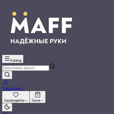
Katalog
Taqqoslash
—
Saralanganlar
—
Savat
—