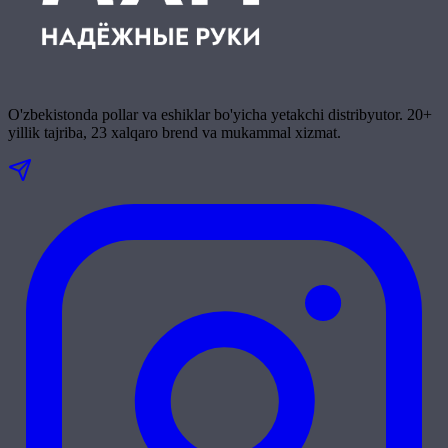
O'zbekistonda pollar va eshiklar bo'yicha yetakchi distribyutor. 20+
yillik tajriba, 23 xalqaro brend va mukammal xizmat.