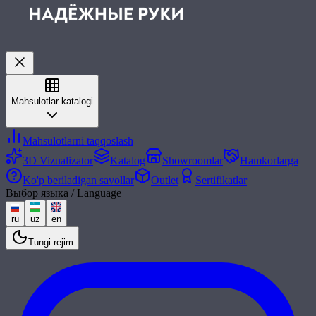
Mahsulotlar katalogi
Mahsulotlarni taqqoslash
3D Vizualizator
Katalog
Showroomlar
Hamkorlarga
Ko'p beriladigan savollar
Outlet
Sertifikatlar
Выбор языка / Language
ru
uz
en
Tungi rejim