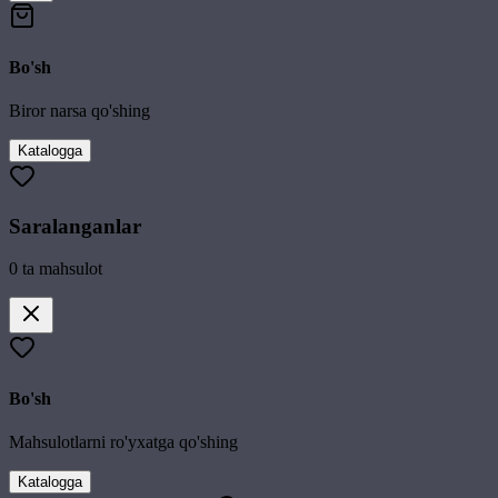
Bo'sh
Biror narsa qo'shing
Katalogga
Saralanganlar
0
ta mahsulot
Bo'sh
Mahsulotlarni ro'yxatga qo'shing
Katalogga