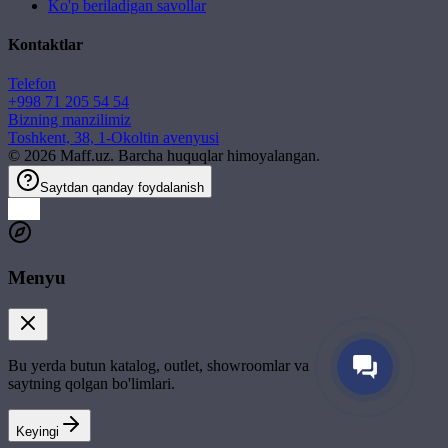
Ko'p beriladigan savollar
Kontaktlar
Telefon
+998 71 205 54 54
Bizning manzilimiz
Toshkent, 38, 1-Okoltin avenyusi
©
2026
Maff.uz. Barcha huquqlar himoyalangan.
Saytdan qanday foydalanish
Menyu
Bu yerda butun katalog, outlet, showroomlar va
saytning qolgan bo'limlari.
Keyingi