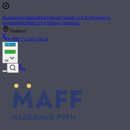
Kompaniya haqida
Blog
Yetkazib berish va to'lov
Kafolat va
qaytarish
Muddatli to'lov
Ijtimoiy tarmoqlar
Toshkent
+998 (71) 205-54-54
uz