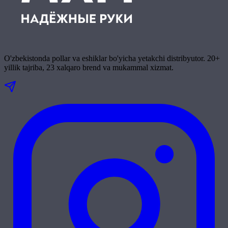
O'zbekistonda pollar va eshiklar bo'yicha yetakchi distribyutor. 20+
yillik tajriba, 23 xalqaro brend va mukammal xizmat.