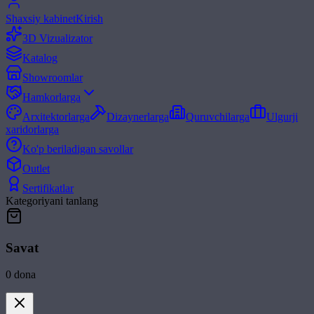
Shaxsiy kabinet
Kirish
3D Vizualizator
Katalog
Showroomlar
Hamkorlarga
Arxitektorlarga
Dizaynerlarga
Quruvchilarga
Ulgurji
xaridorlarga
Ko'p beriladigan savollar
Outlet
Sertifikatlar
Kategoriyani tanlang
Savat
0
dona