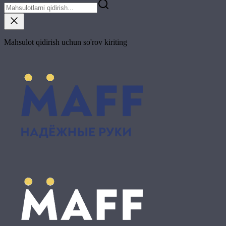
Mahsulot qidirish uchun so'rov kiriting