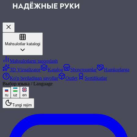
Mahsulotlar katalogi
Mahsulotlarni taqqoslash
3D Vizualizator
Katalog
Showroomlar
Hamkorlarga
Ko'p beriladigan savollar
Outlet
Sertifikatlar
Выбор языка / Language
ru
uz
en
Tungi rejim