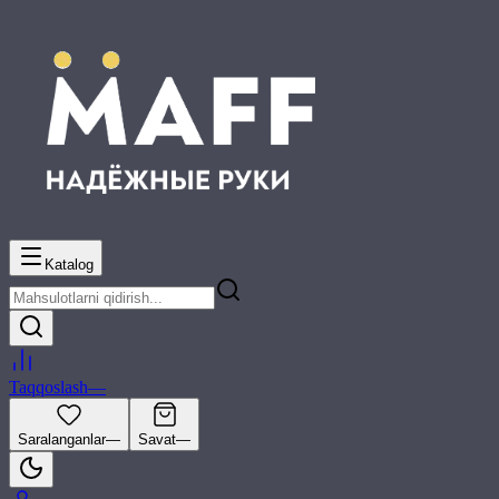
Katalog
Taqqoslash
—
Saralanganlar
—
Savat
—