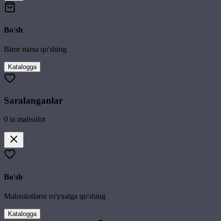
Bo'sh
Biror narsa qo'shing
Katalogga
Saralanganlar
0
ta mahsulot
Bo'sh
Mahsulotlarni ro'yxatga qo'shing
Katalogga