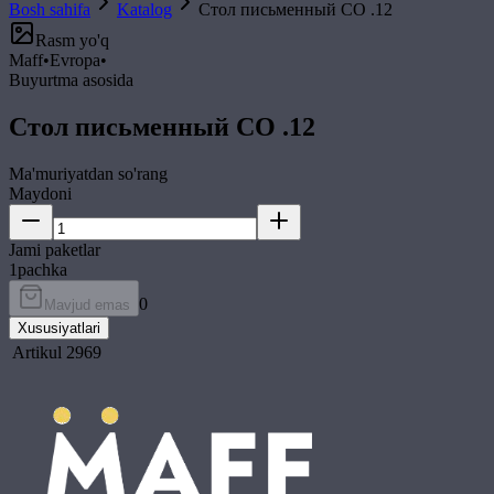
Bosh sahifa
Katalog
Стол письменный СО .12
Rasm yo'q
Maff
•
Evropa
•
Buyurtma asosida
Стол письменный СО .12
Ma'muriyatdan so'rang
Maydoni
Jami paketlar
1
pachka
0
Mavjud emas
Xususiyatlari
Artikul
2969