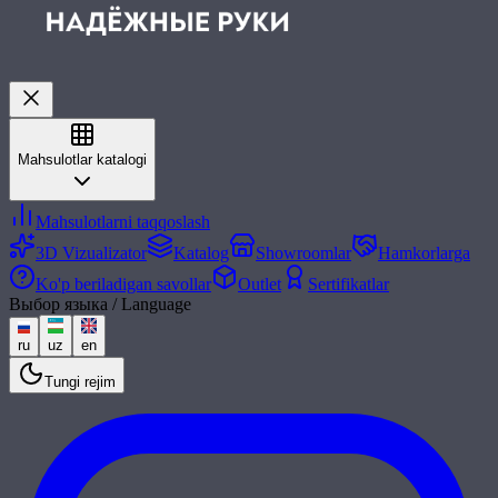
Mahsulotlar katalogi
Mahsulotlarni taqqoslash
3D Vizualizator
Katalog
Showroomlar
Hamkorlarga
Ko'p beriladigan savollar
Outlet
Sertifikatlar
Выбор языка / Language
ru
uz
en
Tungi rejim