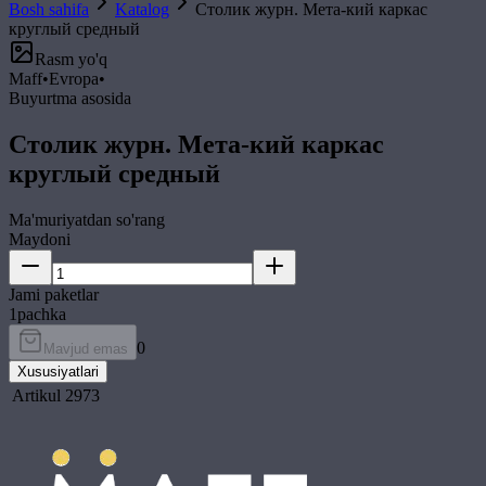
Bosh sahifa
Katalog
Столик журн. Мета-кий каркас
круглый средный
Rasm yo'q
Maff
•
Evropa
•
Buyurtma asosida
Столик журн. Мета-кий каркас
круглый средный
Ma'muriyatdan so'rang
Maydoni
Jami paketlar
1
pachka
0
Mavjud emas
Xususiyatlari
Artikul
2973