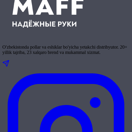
O'zbekistonda pollar va eshiklar bo'yicha yetakchi distribyutor. 20+
yillik tajriba, 23 xalqaro brend va mukammal xizmat.