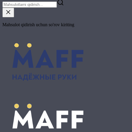
Mahsulot qidirish uchun so'rov kiriting