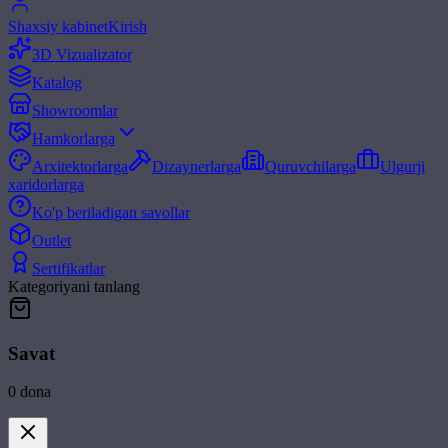
Shaxsiy kabinet
Kirish
3D Vizualizator
Katalog
Showroomlar
Hamkorlarga
Arxitektorlarga
Dizaynerlarga
Quruvchilarga
Ulgurji
xaridorlarga
Ko'p beriladigan savollar
Outlet
Sertifikatlar
Kategoriyani tanlang
Savat
0
dona