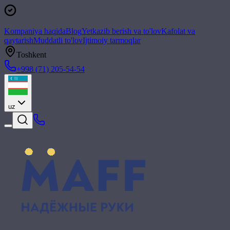
Kompaniya haqida
Blog
Yetkazib berish va to'lov
Kafolat va
qaytarish
Muddatli to'lov
Ijtimoiy tarmoqlar
Toshkent
+998 (71) 205-54-54
uz