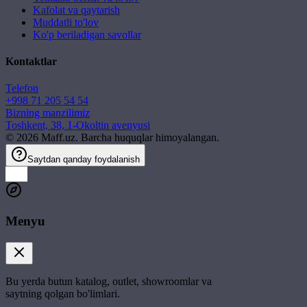
Kafolat va qaytarish
Muddatli to'lov
Ko'p beriladigan savollar
Kontaktlar
Telefon
+998 71 205 54 54
Bizning manzilimiz
Toshkent, 38, 1-Okoltin avenyusi
©
2026
Maff.uz. Barcha huquqlar himoyalangan.
Saytdan qanday foydalanish
Menyu
Bu yerda butun katalog, outlet, showroomlar va
saytning qolgan bo'limlari.