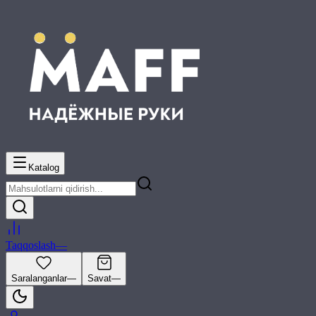
Katalog
Taqqoslash
—
Saralanganlar
—
Savat
—