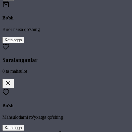
Bo'sh
Biror narsa qo'shing
Katalogga
Saralanganlar
0
ta mahsulot
Bo'sh
Mahsulotlarni ro'yxatga qo'shing
Katalogga