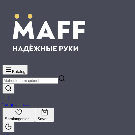
Katalog
Taqqoslash
—
Saralanganlar
—
Savat
—