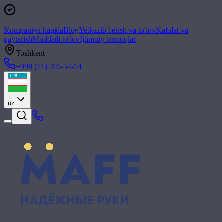
Kompaniya haqida
Blog
Yetkazib berish va to'lov
Kafolat va
qaytarish
Muddatli to'lov
Ijtimoiy tarmoqlar
Toshkent
+998 (71) 205-54-54
uz