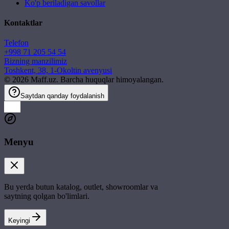
Ko'p beriladigan savollar
Kontaktlar
Telefon
+998 71 205 54 54
Bizning manzilimiz
Toshkent, 38, 1-Okoltin avenyusi
©
2026
Maff.uz. Barcha huquqlar himoyalangan.
Saytdan qanday foydalanish
Menyu
Bu yerda butun katalog, outlet, showroomlar va
saytning qolgan bo'limlari.
Keyingi