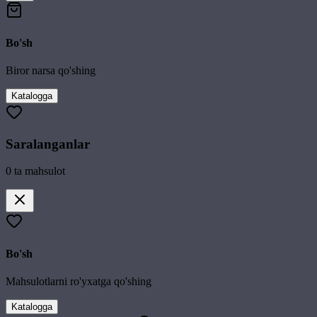
Bo'sh
Biror narsa qo'shing
Katalogga
Saralanganlar
0
ta mahsulot
Bo'sh
Mahsulotlarni ro'yxatga qo'shing
Katalogga