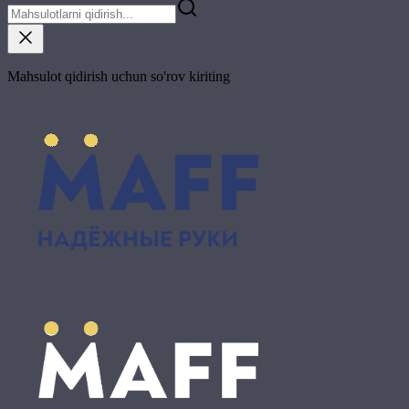
Mahsulot qidirish uchun so'rov kiriting