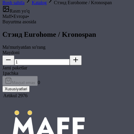
Bosh sahifa
Katalog
Стэнд Eurohome / Kronospan
Rasm yo'q
Maff
•
Evropa
•
Buyurtma asosida
Стэнд Eurohome / Kronospan
Ma'muriyatdan so'rang
Maydoni
Jami paketlar
1
pachka
0
Mavjud emas
Xususiyatlari
Artikul
2976