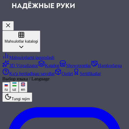
Mahsulotlar katalogi
Mahsulotlarni taqqoslash
3D Vizualizator
Katalog
Showroomlar
Hamkorlarga
Ko'p beriladigan savollar
Outlet
Sertifikatlar
Выбор языка / Language
ru
uz
en
Tungi rejim