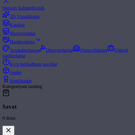
Shaxsiy kabinet
Kirish
3D Vizualizator
Katalog
Showroomlar
Hamkorlarga
Arxitektorlarga
Dizaynerlarga
Quruvchilarga
Ulgurji
xaridorlarga
Ko'p beriladigan savollar
Outlet
Sertifikatlar
Kategoriyani tanlang
Savat
0
dona