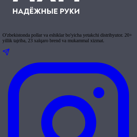
O'zbekistonda pollar va eshiklar bo'yicha yetakchi distribyutor. 20+
yillik tajriba, 23 xalqaro brend va mukammal xizmat.