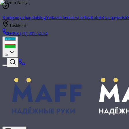
Kompaniya haqida
Blog
Yetkazib berish va to'lov
Kafolat va qaytarish
M
Toshkent
+998 (71) 205-54-54
uz