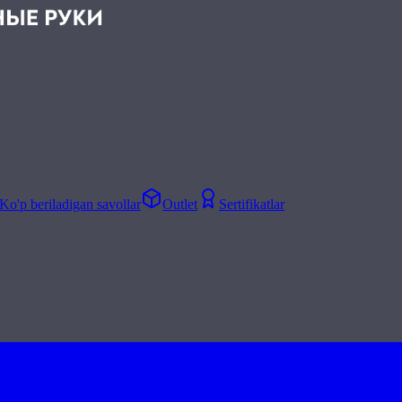
Ko'p beriladigan savollar
Outlet
Sertifikatlar