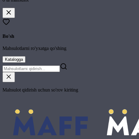
Bo'sh
Mahsulotlarni ro'yxatga qo'shing
Katalogga
Mahsulot qidirish uchun so'rov kiriting