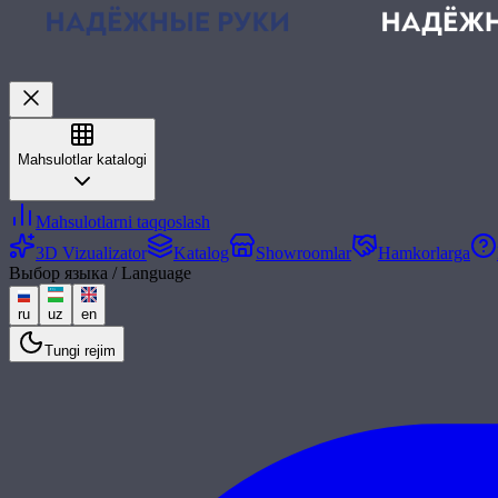
Mahsulotlar katalogi
Mahsulotlarni taqqoslash
3D Vizualizator
Katalog
Showroomlar
Hamkorlarga
Выбор языка / Language
ru
uz
en
Tungi rejim