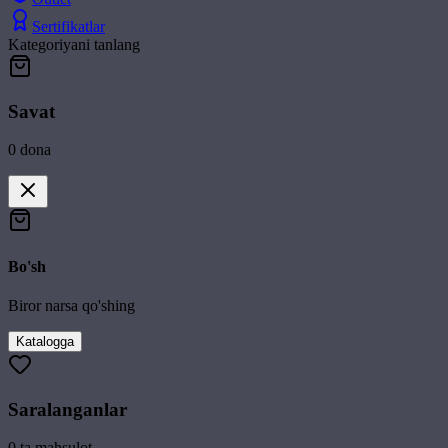
Sertifikatlar
Kategoriyani tanlang
Savat
0
dona
Bo'sh
Biror narsa qo'shing
Katalogga
Saralanganlar
0
ta mahsulot