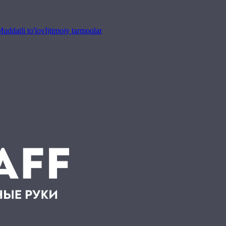
uddatli to'lov
Ijtimoiy tarmoqlar