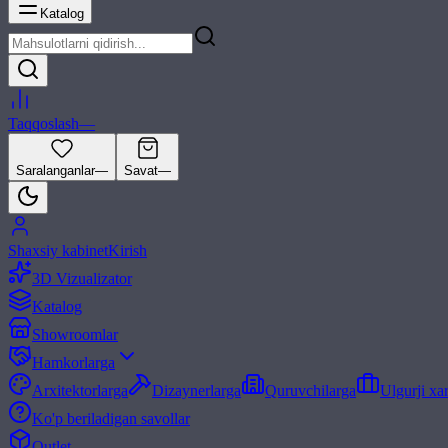
Katalog
Taqqoslash
—
Saralanganlar
—
Savat
—
Shaxsiy kabinet
Kirish
3D Vizualizator
Katalog
Showroomlar
Hamkorlarga
Arxitektorlarga
Dizaynerlarga
Quruvchilarga
Ulgurji xa
Ko'p beriladigan savollar
Outlet