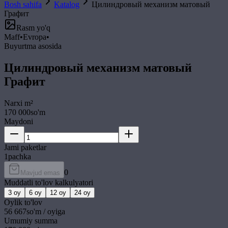
Bosh sahifa
Katalog
Цилиндровый механизм матовый
Графит
Rasm yo'q
Maff
•
Evropa
•
Buyurtma asosida
Цилиндровый механизм матовый
Графит
Narxi
m²
170 000
so'm
Maydoni
Jami paketlar
1
pachka
0
Mavjud emas
Muddatli to'lov kalkulyatori
3
oy
6
oy
12
oy
24
oy
Oylik to'lov
56 667
so'm / oyiga
Umumiy summa