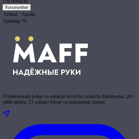
170 000
so'm
Xususiyatlari
Artikul
Apollo
Qalinligi
70
O'zbekistonda pollar va eshiklar bo'yicha yetakchi distribyutor. 20+
yillik tajriba, 23 xalqaro brend va mukammal xizmat.