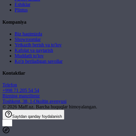
Eshiklar
Plintus
Kompaniya
Biz haqimizda
Showroomlar
Yetkazib berish va to'lov
Kafolat va qaytarish
Muddatli to'lov
Ko'p beriladigan savollar
Kontaktlar
Telefon
+998 71 205 54 54
Bizning manzilimiz
Toshkent, 38, 1-Okoltin avenyusi
©
2026
Maff.uz. Barcha huquqlar himoyalangan.
Saytdan qanday foydalanish