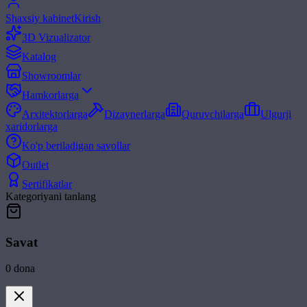
Shaxsiy kabinet
Kirish
3D Vizualizator
Katalog
Showroomlar
Hamkorlarga
Arxitektorlarga
Dizaynerlarga
Quruvchilarga
Ulgurji
xaridorlarga
Ko'p beriladigan savollar
Outlet
Sertifikatlar
Kategoriyani tanlang
Savat
0
dona