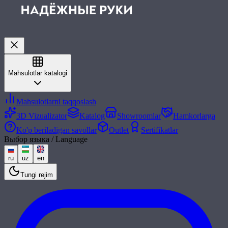
Mahsulotlar katalogi
Mahsulotlarni taqqoslash
3D Vizualizator
Katalog
Showroomlar
Hamkorlarga
Ko'p beriladigan savollar
Outlet
Sertifikatlar
Выбор языка / Language
ru
uz
en
Tungi rejim