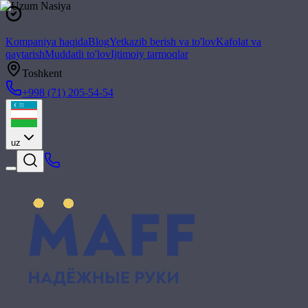
Kompaniya haqida
Blog
Yetkazib berish va to'lov
Kafolat va
qaytarish
Muddatli to'lov
Ijtimoiy tarmoqlar
Toshkent
+998 (71) 205-54-54
uz