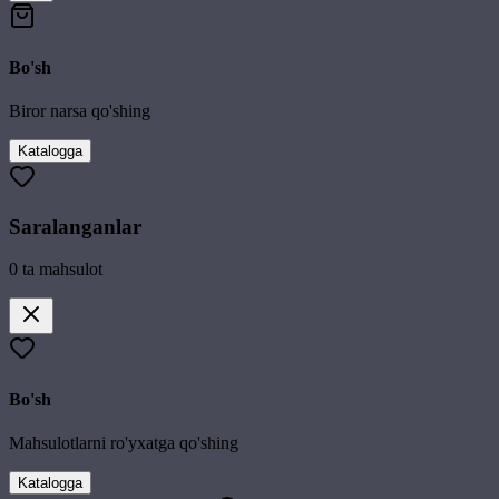
Bo'sh
Biror narsa qo'shing
Katalogga
Saralanganlar
0
ta mahsulot
Bo'sh
Mahsulotlarni ro'yxatga qo'shing
Katalogga