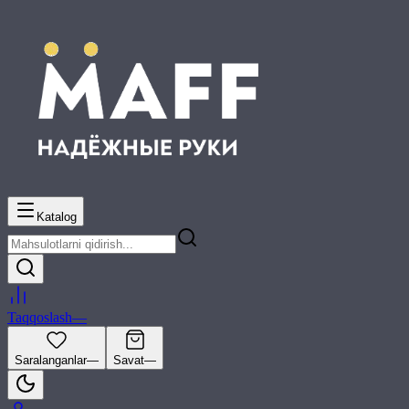
Katalog
Taqqoslash
—
Saralanganlar
—
Savat
—