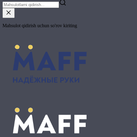
Mahsulot qidirish uchun so'rov kiriting