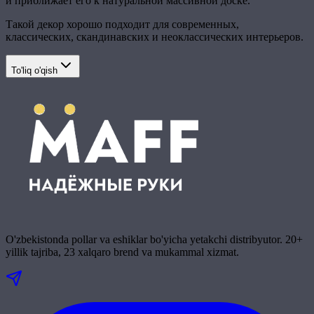
и приближает его к натуральной массивной доске.
Такой декор хорошо подходит для современных,
классических, скандинавских и неоклассических интерьеров.
To'liq o'qish
O'zbekistonda pollar va eshiklar bo'yicha yetakchi distribyutor. 20+
yillik tajriba, 23 xalqaro brend va mukammal xizmat.