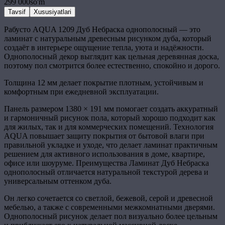
299 000
so'm
Tavsif
Xususiyatlari
Рабусто AQUA 1209 Дуб Небраска однополосный — это
ламинат с натуральным древесным рисунком дуба, который
создаёт в интерьере ощущение тепла, уюта и надёжности.
Однополосный декор выглядит как цельная деревянная доска,
поэтому пол смотрится более естественно, спокойно и дорого.
Толщина 12 мм делает покрытие плотным, устойчивым и
комфортным при ежедневной эксплуатации.
Панель размером 1380 × 191 мм помогает создать аккуратный
и гармоничный рисунок пола, который хорошо подходит как
для жилых, так и для коммерческих помещений. Технология
AQUA повышает защиту покрытия от бытовой влаги при
правильной укладке и уходе, что делает ламинат практичным
решением для активного использования в доме, квартире,
офисе или шоуруме. Преимущества Ламинат Дуб Небраска
однополосный отличается натуральной текстурой дерева и
универсальным оттенком дуба.
Он легко сочетается со светлой, бежевой, серой и древесной
мебелью, а также с современными межкомнатными дверями.
Однополосный рисунок делает пол визуально более цельным