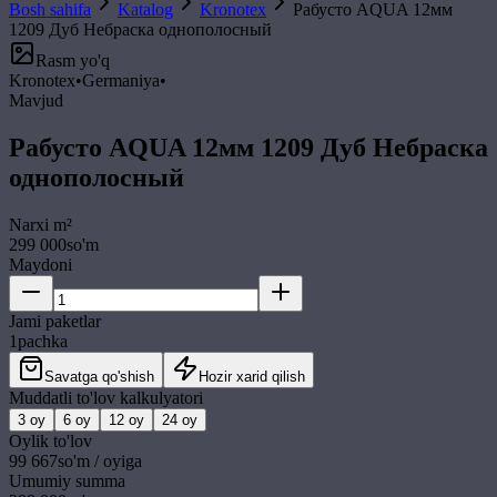
Bosh sahifa
Katalog
Kronotex
Рабусто AQUA 12мм
1209 Дуб Небраска однополосный
Rasm yo'q
Kronotex
•
Germaniya
•
Mavjud
Рабусто AQUA 12мм 1209 Дуб Небраска
однополосный
Narxi
m²
299 000
so'm
Maydoni
Jami paketlar
1
pachka
Savatga qo'shish
Hozir xarid qilish
Muddatli to'lov kalkulyatori
3
oy
6
oy
12
oy
24
oy
Oylik to'lov
99 667
so'm / oyiga
Umumiy summa