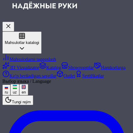
Mahsulotlar katalogi
Mahsulotlarni taqqoslash
3D Vizualizator
Katalog
Showroomlar
Hamkorlarga
Ko'p beriladigan savollar
Outlet
Sertifikatlar
Выбор языка / Language
ru
uz
en
Tungi rejim