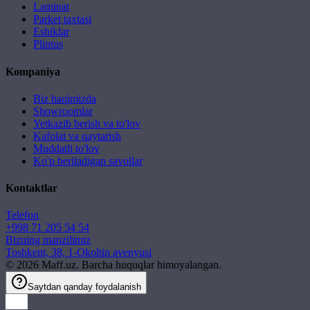
Laminat
Parket taxtasi
Eshiklar
Plintus
Kompaniya
Biz haqimizda
Showroomlar
Yetkazib berish va to'lov
Kafolat va qaytarish
Muddatli to'lov
Ko'p beriladigan savollar
Kontaktlar
Telefon
+998 71 205 54 54
Bizning manzilimiz
Toshkent, 38, 1-Okoltin avenyusi
©
2026
Maff.uz. Barcha huquqlar himoyalangan.
Saytdan qanday foydalanish