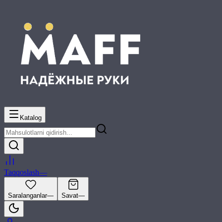
Katalog
Taqqoslash
—
Saralanganlar
—
Savat
—