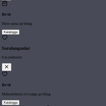
Bo'sh
Biror narsa qo'shing
Katalogga
Saralanganlar
0
ta mahsulot
Bo'sh
Mahsulotlarni ro'yxatga qo'shing
Katalogga