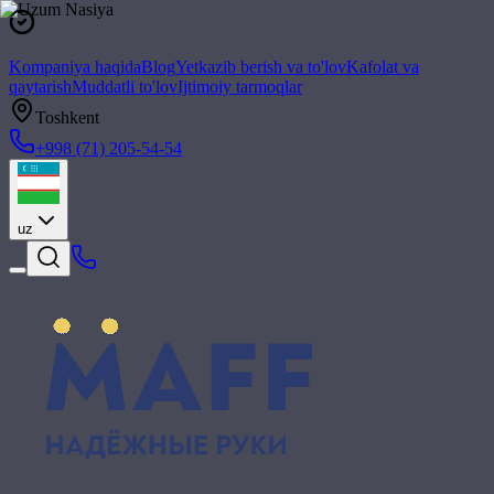
Kompaniya haqida
Blog
Yetkazib berish va to'lov
Kafolat va
qaytarish
Muddatli to'lov
Ijtimoiy tarmoqlar
Toshkent
+998 (71) 205-54-54
uz