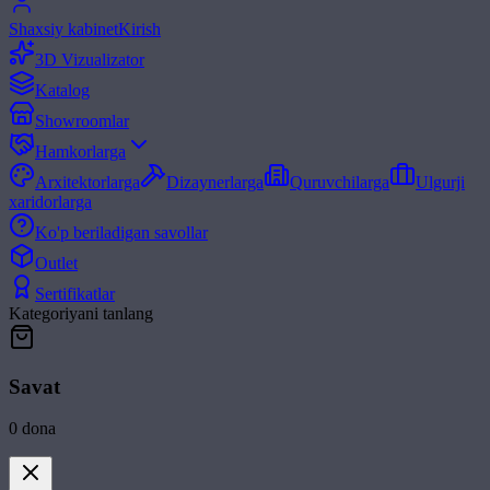
Shaxsiy kabinet
Kirish
3D Vizualizator
Katalog
Showroomlar
Hamkorlarga
Arxitektorlarga
Dizaynerlarga
Quruvchilarga
Ulgurji
xaridorlarga
Ko'p beriladigan savollar
Outlet
Sertifikatlar
Kategoriyani tanlang
Savat
0
dona