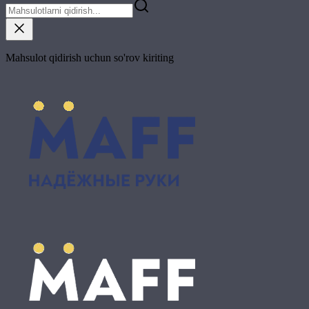
Mahsulot qidirish uchun so'rov kiriting