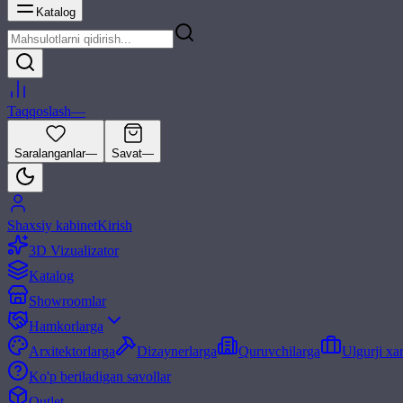
Katalog
Taqqoslash
—
Saralanganlar
—
Savat
—
Shaxsiy kabinet
Kirish
3D Vizualizator
Katalog
Showroomlar
Hamkorlarga
Arxitektorlarga
Dizaynerlarga
Quruvchilarga
Ulgurji xa
Ko'p beriladigan savollar
Outlet