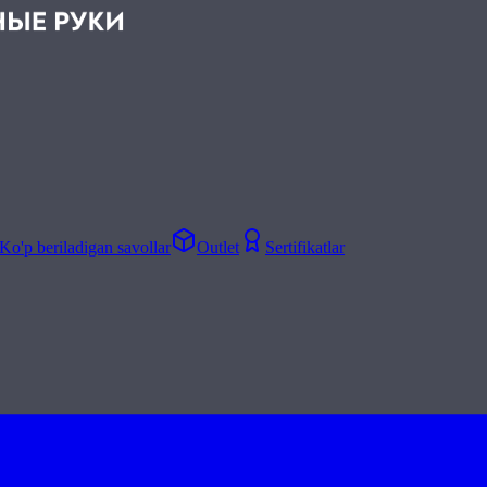
Ko'p beriladigan savollar
Outlet
Sertifikatlar