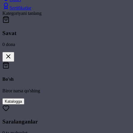
Sertifikatlar
Kategoriyani tanlang
Savat
0
dona
Bo'sh
Biror narsa qo'shing
Katalogga
Saralanganlar
0
ta mahsulot