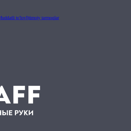
uddatli to'lov
Ijtimoiy tarmoqlar