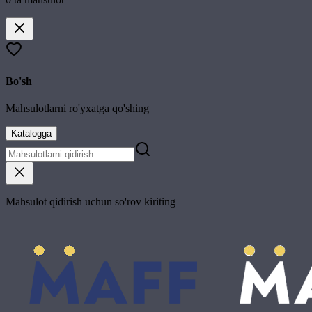
Bo'sh
Mahsulotlarni ro'yxatga qo'shing
Katalogga
Mahsulot qidirish uchun so'rov kiriting