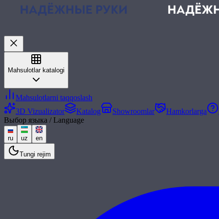
Mahsulotlar katalogi
Mahsulotlarni taqqoslash
3D Vizualizator
Katalog
Showroomlar
Hamkorlarga
Выбор языка / Language
ru
uz
en
Tungi rejim