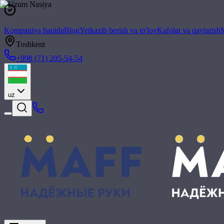
Kompaniya haqida
Blog
Yetkazib berish va to'lov
Kafolat va qaytarish
M
Toshkent
+998 (71) 205-54-54
uz