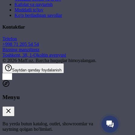
Kafolat va qaytarish
Muddatli to'lov
Ko'p beriladigan savollar
Kontaktlar
Telefon
+998 71 205 54 54
Bizning manzilimiz
Toshkent, 38, 1-Okoltin avenyusi
©
2026
Maff.uz. Barcha huquqlar himoyalangan.
Saytdan qanday foydalanish
Menyu
Bu yerda butun katalog, outlet, showroomlar va
saytning qolgan bo'limlari.