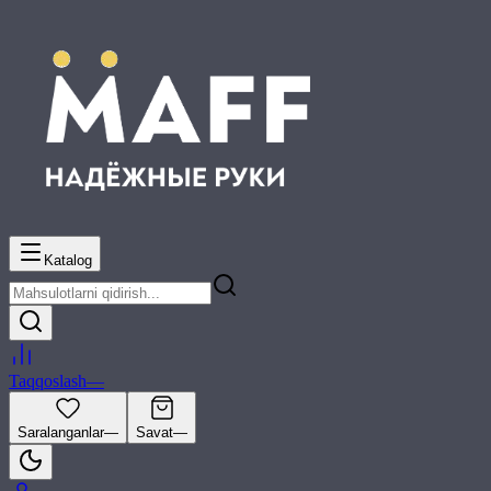
Katalog
Taqqoslash
—
Saralanganlar
—
Savat
—