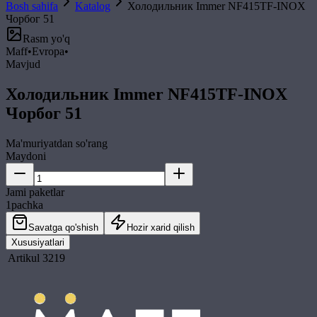
Bosh sahifa
Katalog
Холодильник Immer NF415TF-INOX
Чорбог 51
Rasm yo'q
Maff
•
Evropa
•
Mavjud
Холодильник Immer NF415TF-INOX
Чорбог 51
Ma'muriyatdan so'rang
Maydoni
Jami paketlar
1
pachka
Savatga qo'shish
Hozir xarid qilish
Xususiyatlari
Artikul
3219