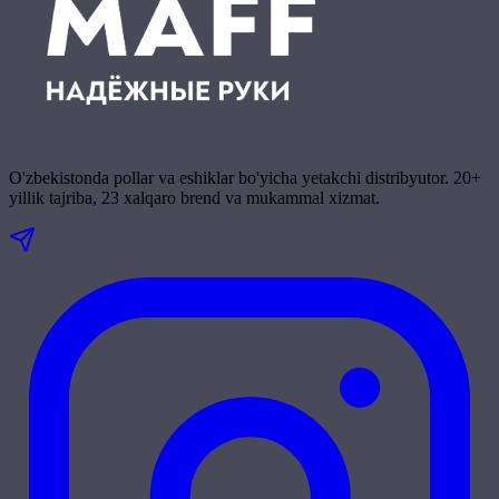
O'zbekistonda pollar va eshiklar bo'yicha yetakchi distribyutor. 20+
yillik tajriba, 23 xalqaro brend va mukammal xizmat.