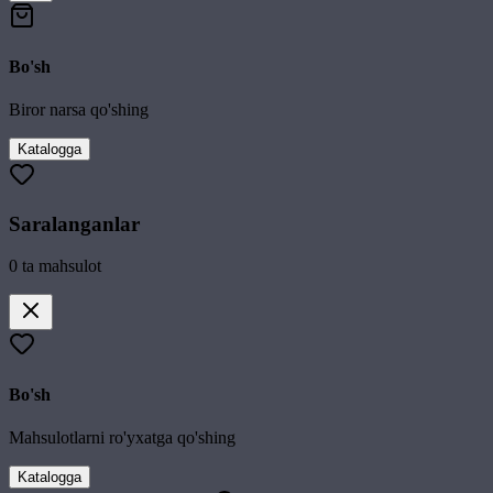
Bo'sh
Biror narsa qo'shing
Katalogga
Saralanganlar
0
ta mahsulot
Bo'sh
Mahsulotlarni ro'yxatga qo'shing
Katalogga