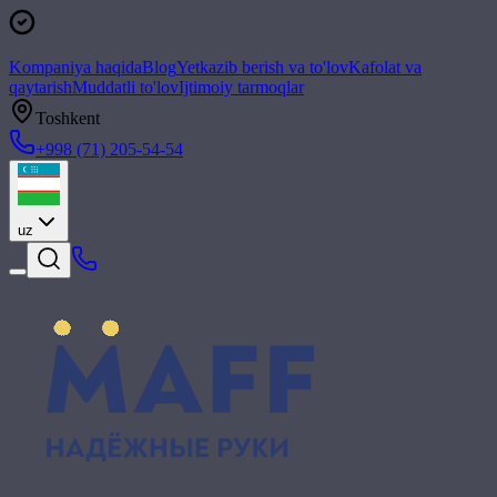
Kompaniya haqida
Blog
Yetkazib berish va to'lov
Kafolat va
qaytarish
Muddatli to'lov
Ijtimoiy tarmoqlar
Toshkent
+998 (71) 205-54-54
uz