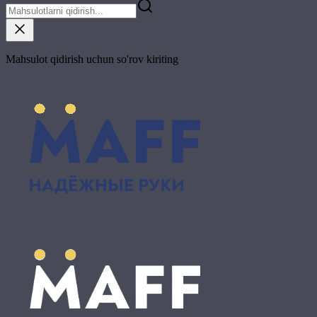
Mahsulot qidirish uchun so'rov kiriting