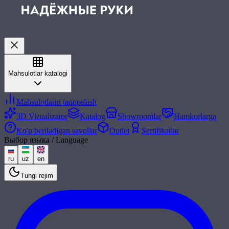
Mahsulotlar katalogi
Mahsulotlarni taqqoslash
3D Vizualizator
Katalog
Showroomlar
Hamkorlarga
Ko'p beriladigan savollar
Outlet
Sertifikatlar
Выбор языка / Language
ru
uz
en
Tungi rejim