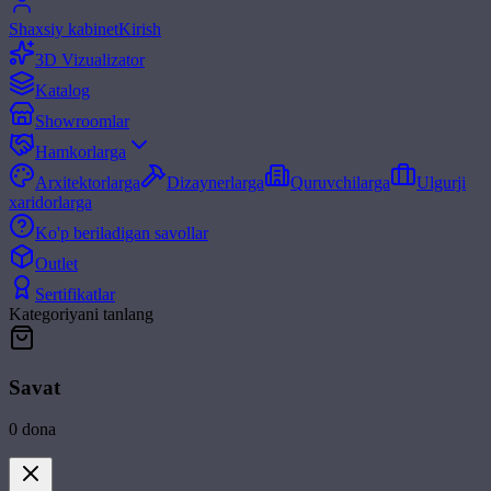
Shaxsiy kabinet
Kirish
3D Vizualizator
Katalog
Showroomlar
Hamkorlarga
Arxitektorlarga
Dizaynerlarga
Quruvchilarga
Ulgurji
xaridorlarga
Ko'p beriladigan savollar
Outlet
Sertifikatlar
Kategoriyani tanlang
Savat
0
dona