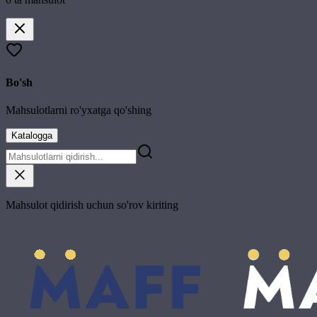
Bo'sh
Mahsulotlarni ro'yxatga qo'shing
Katalogga
Mahsulot qidirish uchun so'rov kiriting