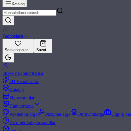
Katalog
Taqqoslash
—
Saralanganlar
—
Savat
—
Shaxsiy kabinet
Kirish
3D Vizualizator
Katalog
Showroomlar
Hamkorlarga
Arxitektorlarga
Dizaynerlarga
Quruvchilarga
Ulgurji xa
Ko'p beriladigan savollar
Outlet