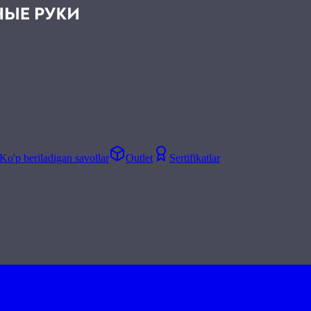
Ko'p beriladigan savollar
Outlet
Sertifikatlar