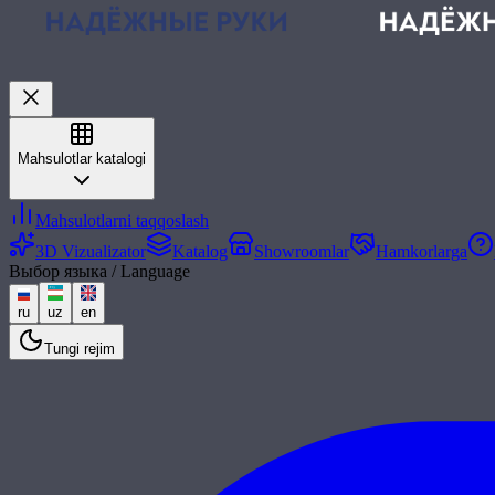
Mahsulotlar katalogi
Mahsulotlarni taqqoslash
3D Vizualizator
Katalog
Showroomlar
Hamkorlarga
Выбор языка / Language
ru
uz
en
Tungi rejim