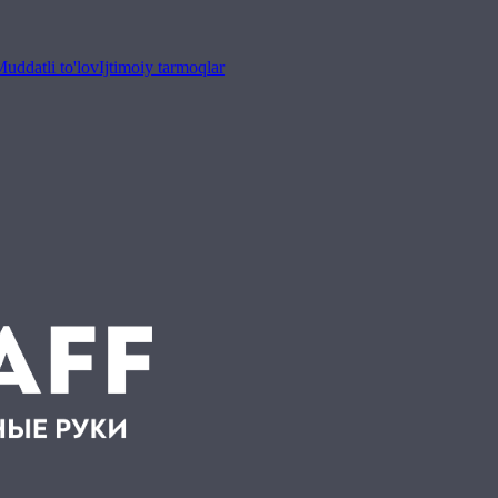
uddatli to'lov
Ijtimoiy tarmoqlar