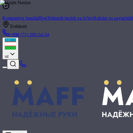
Kompaniya haqida
Blog
Yetkazib berish va to'lov
Kafolat va qaytarish
M
Toshkent
+998 (71) 205-54-54
uz