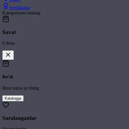
Sertifikatlar
Kategoriyani tanlang
Savat
0
dona
Bo'sh
Biror narsa qo'shing
Katalogga
Saralanganlar
0
ta mahsulot