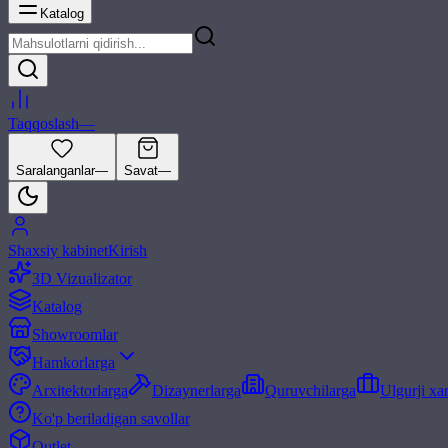
Katalog
Taqqoslash
—
Saralanganlar
—
Savat
—
Shaxsiy kabinet
Kirish
3D Vizualizator
Katalog
Showroomlar
Hamkorlarga
Arxitektorlarga
Dizaynerlarga
Quruvchilarga
Ulgurji xa
Ko'p beriladigan savollar
Outlet