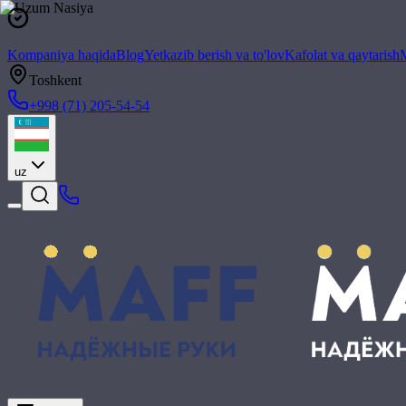
Kompaniya haqida
Blog
Yetkazib berish va to'lov
Kafolat va qaytarish
M
Toshkent
+998 (71) 205-54-54
uz