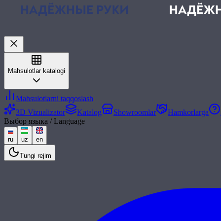
Mahsulotlar katalogi
Mahsulotlarni taqqoslash
3D Vizualizator
Katalog
Showroomlar
Hamkorlarga
Выбор языка / Language
ru
uz
en
Tungi rejim