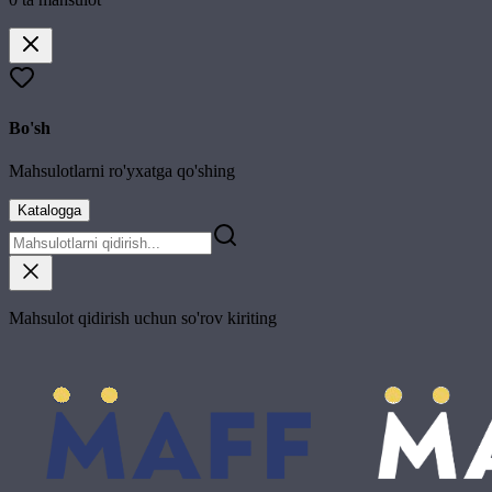
Bo'sh
Mahsulotlarni ro'yxatga qo'shing
Katalogga
Mahsulot qidirish uchun so'rov kiriting