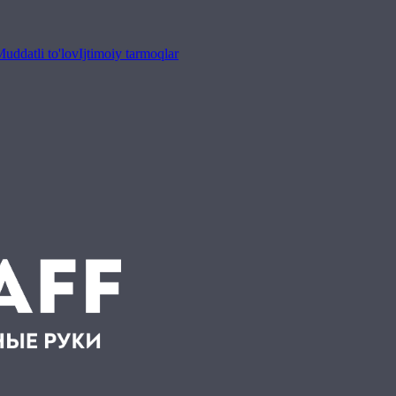
uddatli to'lov
Ijtimoiy tarmoqlar