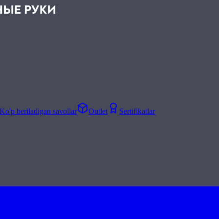
Ko'p beriladigan savollar
Outlet
Sertifikatlar