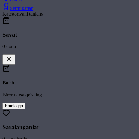
Sertifikatlar
Kategoriyani tanlang
Savat
0
dona
Bo'sh
Biror narsa qo'shing
Katalogga
Saralanganlar
0
ta mahsulot