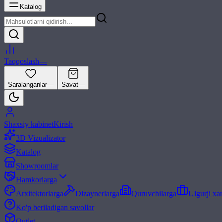
Katalog
Taqqoslash
—
Saralanganlar
—
Savat
—
Shaxsiy kabinet
Kirish
3D Vizualizator
Katalog
Showroomlar
Hamkorlarga
Arxitektorlarga
Dizaynerlarga
Quruvchilarga
Ulgurji xa
Ko'p beriladigan savollar
Outlet