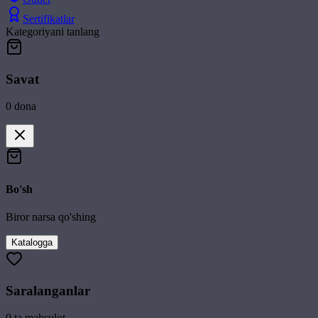
Sertifikatlar
Kategoriyani tanlang
Savat
0
dona
Bo'sh
Biror narsa qo'shing
Katalogga
Saralanganlar
0
ta mahsulot