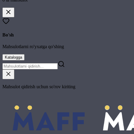
Bo'sh
Mahsulotlarni ro'yxatga qo'shing
Katalogga
Mahsulot qidirish uchun so'rov kiriting