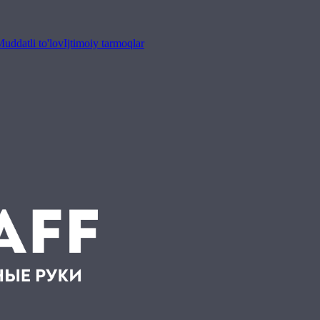
uddatli to'lov
Ijtimoiy tarmoqlar