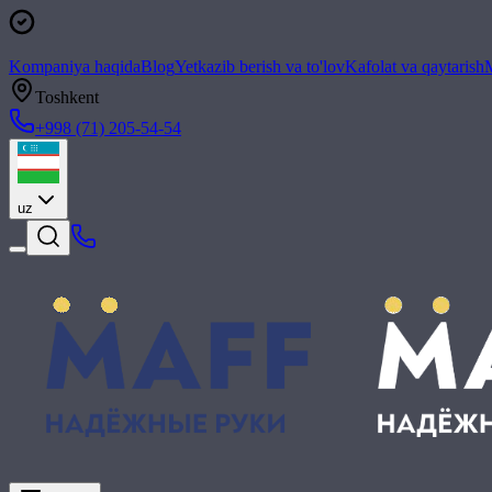
Kompaniya haqida
Blog
Yetkazib berish va to'lov
Kafolat va qaytarish
M
Toshkent
+998 (71) 205-54-54
uz