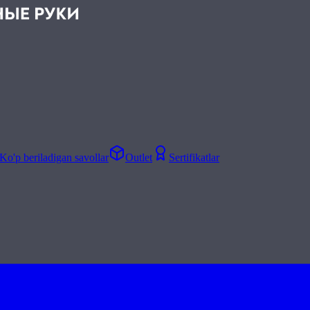
Ko'p beriladigan savollar
Outlet
Sertifikatlar