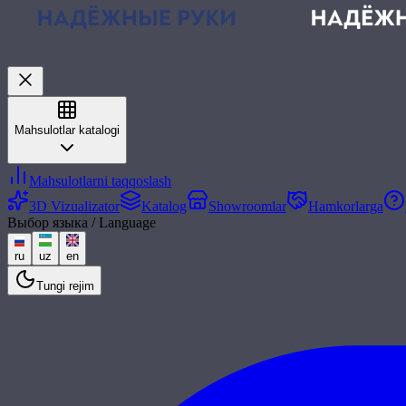
Mahsulotlar katalogi
Mahsulotlarni taqqoslash
3D Vizualizator
Katalog
Showroomlar
Hamkorlarga
Выбор языка / Language
ru
uz
en
Tungi rejim