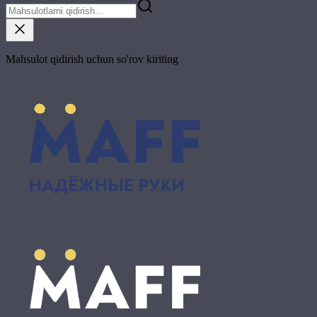
Mahsulot qidirish uchun so'rov kiriting