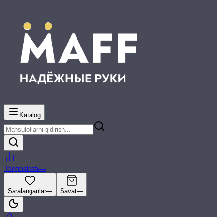
Katalog
Taqqoslash
—
Saralanganlar
—
Savat
—