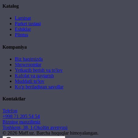
Katalog
Laminat
Parket taxtasi
Eshiklar
Plintus
Kompaniya
Biz haqimizda
Showroomlar
Yetkazib berish va to'lov
Kafolat va qaytarish
Muddatli to'lov
Ko'p beriladigan savollar
Kontaktlar
Telefon
+998 71 205 54 54
Bizning manzilimiz
Toshkent, 38, 1-Okoltin avenyusi
©
2026
Maff.uz. Barcha huquqlar himoyalangan.