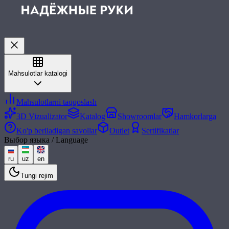
Mahsulotlar katalogi
Mahsulotlarni taqqoslash
3D Vizualizator
Katalog
Showroomlar
Hamkorlarga
Ko'p beriladigan savollar
Outlet
Sertifikatlar
Выбор языка / Language
ru
uz
en
Tungi rejim