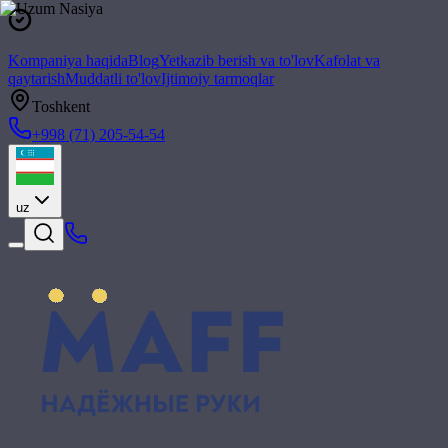
Kompaniya haqida
Blog
Yetkazib berish va to'lov
Kafolat va
qaytarish
Muddatli to'lov
Ijtimoiy tarmoqlar
Toshkent
+998 (71) 205-54-54
uz