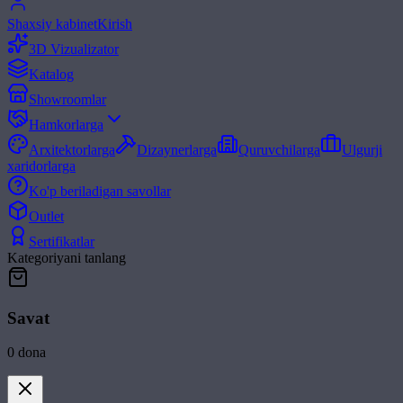
Shaxsiy kabinet
Kirish
3D Vizualizator
Katalog
Showroomlar
Hamkorlarga
Arxitektorlarga
Dizaynerlarga
Quruvchilarga
Ulgurji
xaridorlarga
Ko'p beriladigan savollar
Outlet
Sertifikatlar
Kategoriyani tanlang
Savat
0
dona