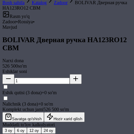
Bosh sahifa
Katalog
Zadoor
BOLIVAR Дверная ручка
HA123RO12 CBM
Rasm yo'q
Zadoor
•
Rossiya
•
Mavjud
BOLIVAR Дверная ручка HA123RO12
CBM
Narxi
dona
526 500
so'm
Eshiklar soni
Eshik qutisi (3 dona)
+
0
so'm
Nalichnik (3 dona)
+
0
so'm
Komplekt uchun jami
526 500
so'm
Savatga qo'shish
Hozir xarid qilish
Muddatli to'lov kalkulyatori
3
oy
6
oy
12
oy
24
oy