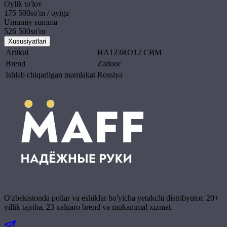
Oylik to'lov
175 500
so'm / oyiga
Umumiy summa
526 500
so'm
Xususiyatlari
Artikul
HA123RO12 CBM
Brend
Zadoor
Ishlab chiqarilgan mamlakat
Rossiya
O'zbekistonda pollar va eshiklar bo'yicha yetakchi distribyutor. 20+
yillik tajriba, 23 xalqaro brend va mukammal xizmat.