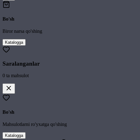
Bo'sh
Biror narsa qo'shing
Katalogga
Saralanganlar
0
ta mahsulot
Bo'sh
Mahsulotlarni ro'yxatga qo'shing
Katalogga