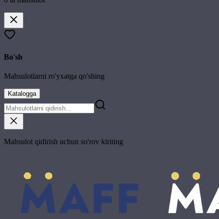
Bo'sh
Mahsulotlarni ro'yxatga qo'shing
Katalogga
Mahsulot qidirish uchun so'rov kiriting