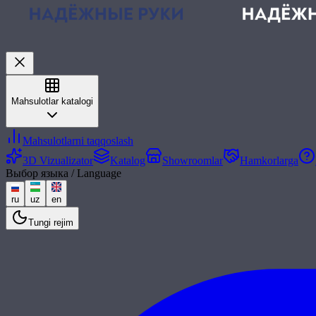
Mahsulotlar katalogi
Mahsulotlarni taqqoslash
3D Vizualizator
Katalog
Showroomlar
Hamkorlarga
Выбор языка / Language
ru
uz
en
Tungi rejim