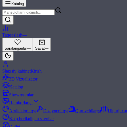
Katalog
Taqqoslash
—
Saralanganlar
—
Savat
—
Shaxsiy kabinet
Kirish
3D Vizualizator
Katalog
Showroomlar
Hamkorlarga
Arxitektorlarga
Dizaynerlarga
Quruvchilarga
Ulgurji xa
Ko'p beriladigan savollar
Outlet