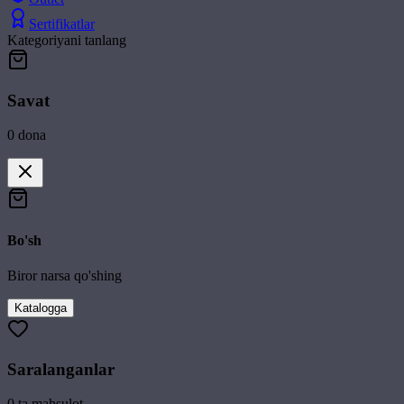
Sertifikatlar
Kategoriyani tanlang
Savat
0
dona
Bo'sh
Biror narsa qo'shing
Katalogga
Saralanganlar
0
ta mahsulot