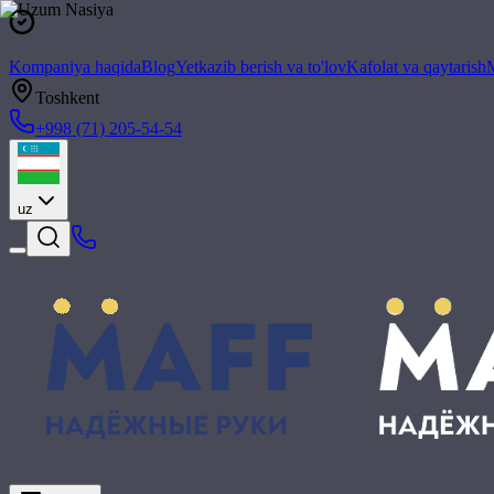
Kompaniya haqida
Blog
Yetkazib berish va to'lov
Kafolat va qaytarish
M
Toshkent
+998 (71) 205-54-54
uz