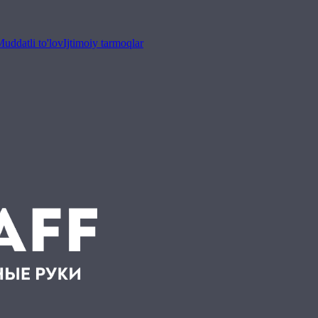
uddatli to'lov
Ijtimoiy tarmoqlar