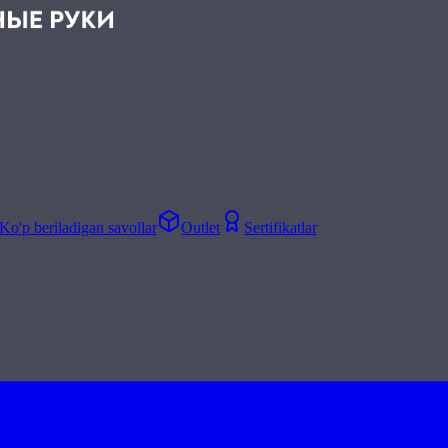
Ko'p beriladigan savollar
Outlet
Sertifikatlar