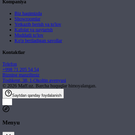
Kompaniya
Biz haqimizda
Showroomlar
Yetkazib berish va to'lov
Kafolat va qaytarish
Muddatli to'lov
Ko'p beriladigan savollar
Kontaktlar
Telefon
+998 71 205 54 54
Bizning manzilimiz
Toshkent, 38, 1-Okoltin avenyusi
©
2026
Maff.uz. Barcha huquqlar himoyalangan.
Saytdan qanday foydalanish
Menyu