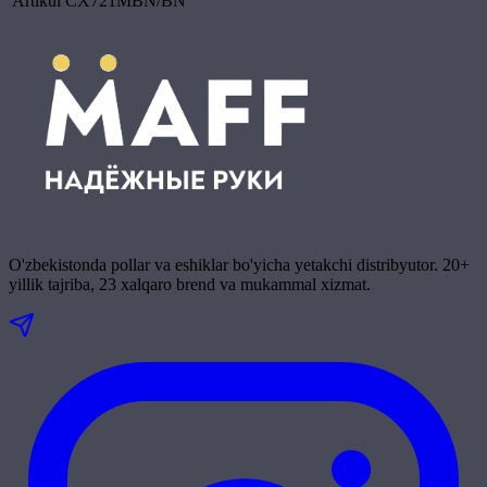
Artikul
CX721MBN/BN
O'zbekistonda pollar va eshiklar bo'yicha yetakchi distribyutor. 20+
yillik tajriba, 23 xalqaro brend va mukammal xizmat.