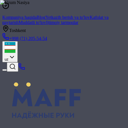
Kompaniya haqida
Blog
Yetkazib berish va to'lov
Kafolat va
qaytarish
Muddatli to'lov
Ijtimoiy tarmoqlar
Toshkent
+998 (71) 205-54-54
uz