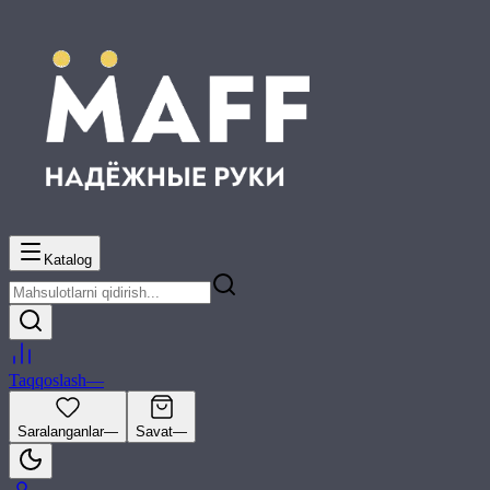
Katalog
Taqqoslash
—
Saralanganlar
—
Savat
—