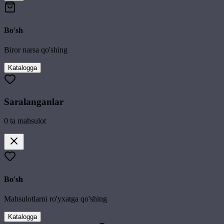
Bo'sh
Biror narsa qo'shing
Katalogga
Saralanganlar
0
ta mahsulot
Bo'sh
Mahsulotlarni ro'yxatga qo'shing
Katalogga