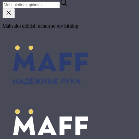
Mahsulot qidirish uchun so'rov kiriting