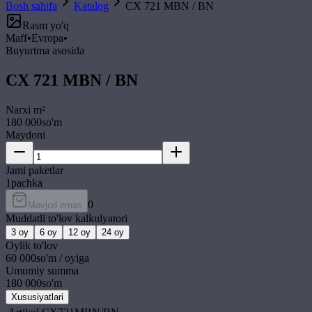
Bosh sahifa
Katalog
CX 721 MBN / BN
Rasm yo'q
Maff
•
Evropa
•
Buyurtma asosida
CX 721 MBN / BN
Narxi
m²
180 000
so'm
Maydoni
Jami paketlar
1
pachka
0
Mavjud emas
Muddatli to'lov kalkulyatori
3
oy
6
oy
12
oy
24
oy
Oylik to'lov
60 000
so'm / oyiga
Umumiy summa
180 000
so'm
Xususiyatlari