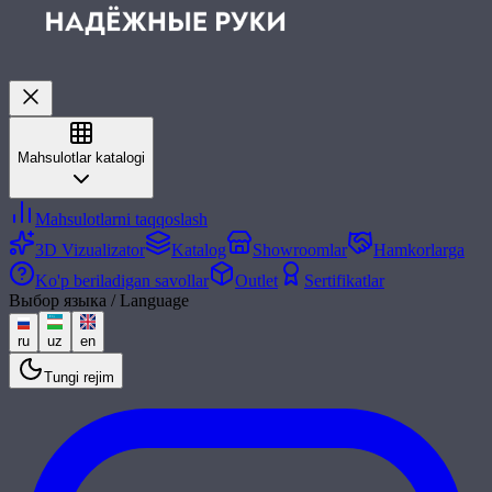
Mahsulotlar katalogi
Mahsulotlarni taqqoslash
3D Vizualizator
Katalog
Showroomlar
Hamkorlarga
Ko'p beriladigan savollar
Outlet
Sertifikatlar
Выбор языка / Language
ru
uz
en
Tungi rejim