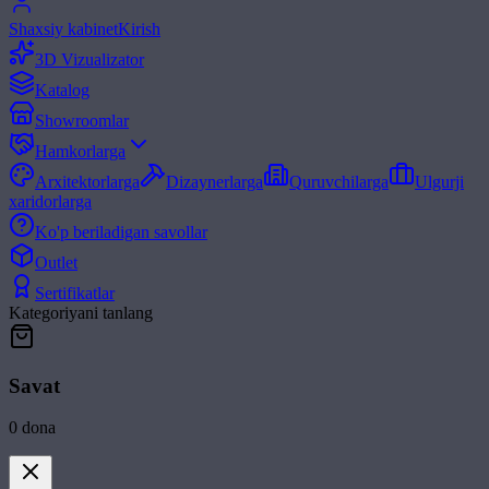
Shaxsiy kabinet
Kirish
3D Vizualizator
Katalog
Showroomlar
Hamkorlarga
Arxitektorlarga
Dizaynerlarga
Quruvchilarga
Ulgurji
xaridorlarga
Ko'p beriladigan savollar
Outlet
Sertifikatlar
Kategoriyani tanlang
Savat
0
dona