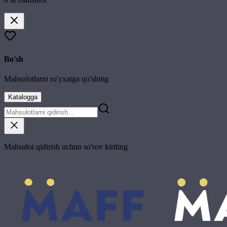
Bo'sh
Mahsulotlarni ro'yxatga qo'shing
Katalogga
Mahsulot qidirish uchun so'rov kiriting