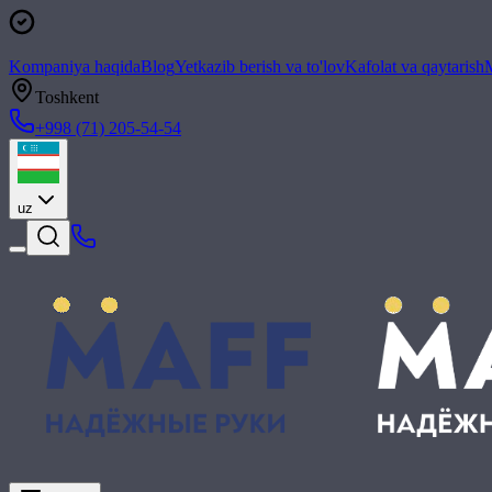
Kompaniya haqida
Blog
Yetkazib berish va to'lov
Kafolat va qaytarish
M
Toshkent
+998 (71) 205-54-54
uz