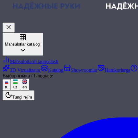
Mahsulotlar katalogi
Mahsulotlarni taqqoslash
3D Vizualizator
Katalog
Showroomlar
Hamkorlarga
Выбор языка / Language
ru
uz
en
Tungi rejim