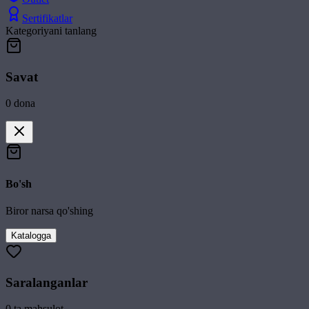
Sertifikatlar
Kategoriyani tanlang
Savat
0
dona
Bo'sh
Biror narsa qo'shing
Katalogga
Saralanganlar
0
ta mahsulot