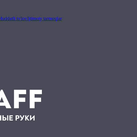
uddatli to'lov
Ijtimoiy tarmoqlar