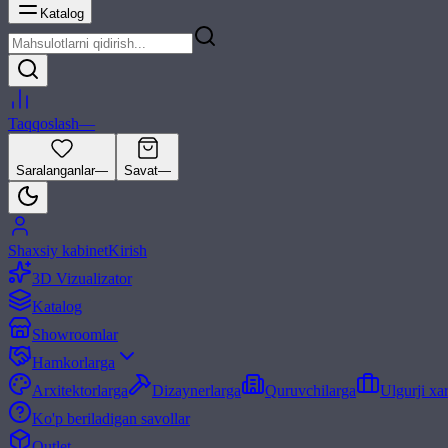
Katalog
Taqqoslash
—
Saralanganlar
—
Savat
—
Shaxsiy kabinet
Kirish
3D Vizualizator
Katalog
Showroomlar
Hamkorlarga
Arxitektorlarga
Dizaynerlarga
Quruvchilarga
Ulgurji xa
Ko'p beriladigan savollar
Outlet