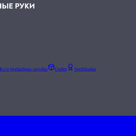
Ko'p beriladigan savollar
Outlet
Sertifikatlar