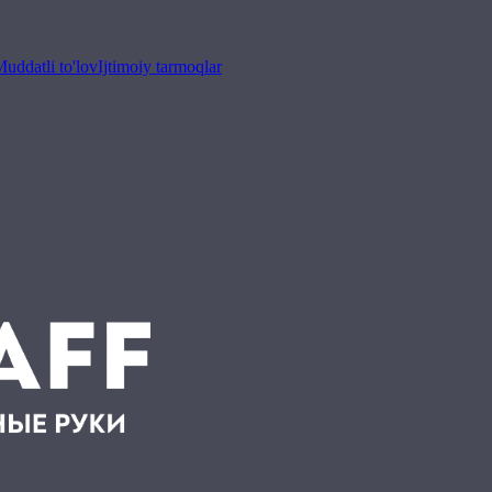
uddatli to'lov
Ijtimoiy tarmoqlar