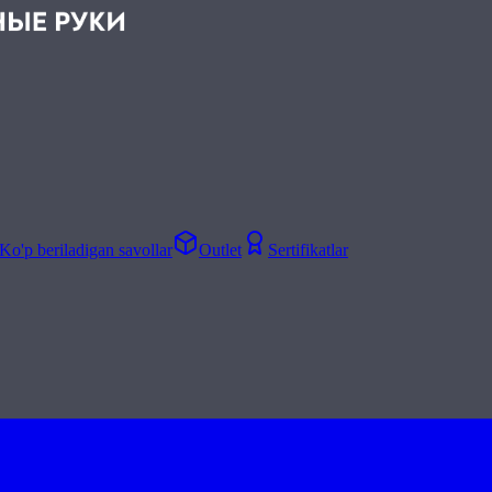
Ko'p beriladigan savollar
Outlet
Sertifikatlar