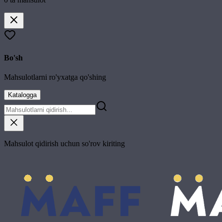
Bo'sh
Mahsulotlarni ro'yxatga qo'shing
Katalogga
Mahsulot qidirish uchun so'rov kiriting