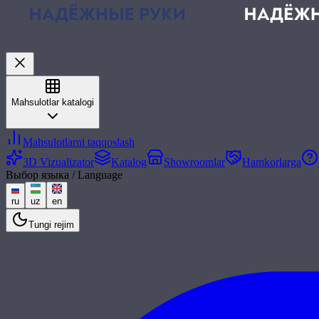
Mahsulotlar katalogi
Mahsulotlarni taqqoslash
3D Vizualizator
Katalog
Showroomlar
Hamkorlarga
Выбор языка / Language
ru
uz
en
Tungi rejim