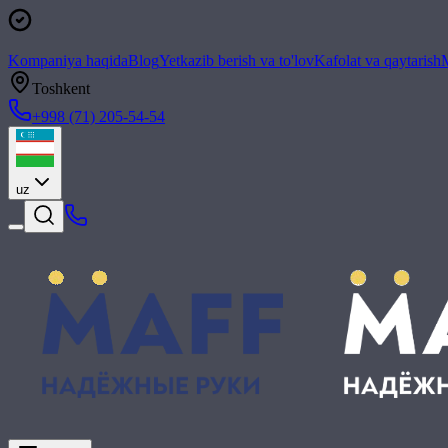
Kompaniya haqida
Blog
Yetkazib berish va to'lov
Kafolat va qaytarish
M
Toshkent
+998 (71) 205-54-54
uz