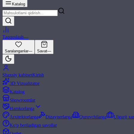
Katalog
Taqqoslash
—
Saralanganlar
—
Savat
—
Shaxsiy kabinet
Kirish
3D Vizualizator
Katalog
Showroomlar
Hamkorlarga
Arxitektorlarga
Dizaynerlarga
Quruvchilarga
Ulgurji xa
Ko'p beriladigan savollar
Outlet