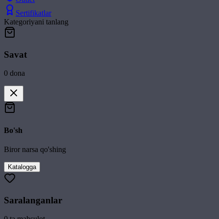
Sertifikatlar
Kategoriyani tanlang
Savat
0
dona
Bo'sh
Biror narsa qo'shing
Katalogga
Saralanganlar
0
ta mahsulot