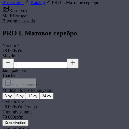
Bosh sahifa
Katalog
PRO L Матовое серебро
Rasm yo'q
Maff
•
Evropa
•
Buyurtma asosida
PRO L Матовое серебро
Narxi
m²
78 000
so'm
Maydoni
Jami paketlar
1
pachka
0
Mavjud emas
Muddatli to'lov kalkulyatori
3
oy
6
oy
12
oy
24
oy
Oylik to'lov
26 000
so'm / oyiga
Umumiy summa
78 000
so'm
Xususiyatlari