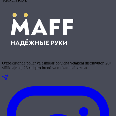
Artikul
PRO L
O'zbekistonda pollar va eshiklar bo'yicha yetakchi distribyutor. 20+
yillik tajriba, 23 xalqaro brend va mukammal xizmat.