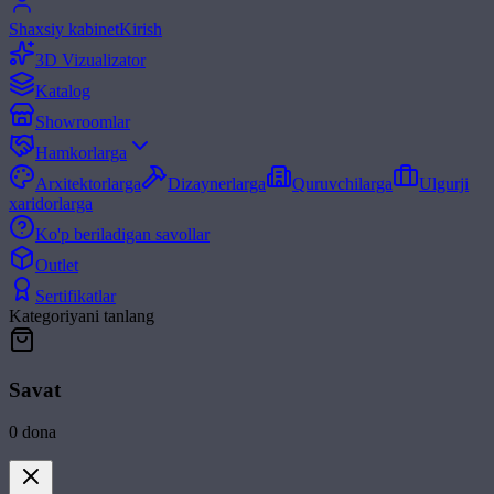
Shaxsiy kabinet
Kirish
3D Vizualizator
Katalog
Showroomlar
Hamkorlarga
Arxitektorlarga
Dizaynerlarga
Quruvchilarga
Ulgurji
xaridorlarga
Ko'p beriladigan savollar
Outlet
Sertifikatlar
Kategoriyani tanlang
Savat
0
dona