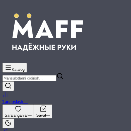
Katalog
Taqqoslash
—
Saralanganlar
—
Savat
—