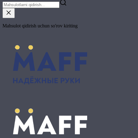
Mahsulot qidirish uchun so'rov kiriting