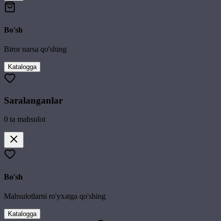
Bo'sh
Biror narsa qo'shing
Katalogga
Saralanganlar
0
ta mahsulot
Bo'sh
Mahsulotlarni ro'yxatga qo'shing
Katalogga