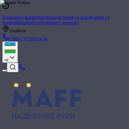
Kompaniya haqida
Blog
Yetkazib berish va to'lov
Kafolat va
qaytarish
Muddatli to'lov
Ijtimoiy tarmoqlar
Toshkent
+998 (71) 205-54-54
uz