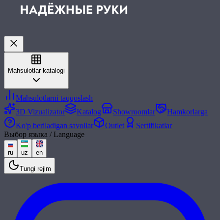
Mahsulotlar katalogi
Mahsulotlarni taqqoslash
3D Vizualizator
Katalog
Showroomlar
Hamkorlarga
Ko'p beriladigan savollar
Outlet
Sertifikatlar
Выбор языка / Language
ru
uz
en
Tungi rejim