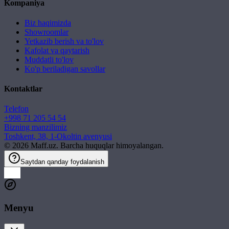
Kompaniya
Biz haqimizda
Showroomlar
Yetkazib berish va to'lov
Kafolat va qaytarish
Muddatli to'lov
Ko'p beriladigan savollar
Kontaktlar
Telefon
+998 71 205 54 54
Bizning manzilimiz
Toshkent, 38, 1-Okoltin avenyusi
©
2026
Maff.uz. Barcha huquqlar himoyalangan.
Saytdan qanday foydalanish
Menyu