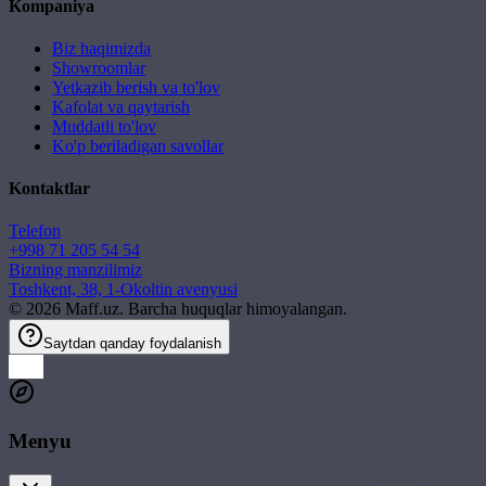
Kompaniya
Biz haqimizda
Showroomlar
Yetkazib berish va to'lov
Kafolat va qaytarish
Muddatli to'lov
Ko'p beriladigan savollar
Kontaktlar
Telefon
+998 71 205 54 54
Bizning manzilimiz
Toshkent, 38, 1-Okoltin avenyusi
©
2026
Maff.uz. Barcha huquqlar himoyalangan.
Saytdan qanday foydalanish
Menyu