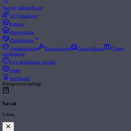
Shaxsiy kabinet
Kirish
3D Vizualizator
Katalog
Showroomlar
Hamkorlarga
Arxitektorlarga
Dizaynerlarga
Quruvchilarga
Ulgurji
xaridorlarga
Ko'p beriladigan savollar
Outlet
Sertifikatlar
Kategoriyani tanlang
Savat
0
dona