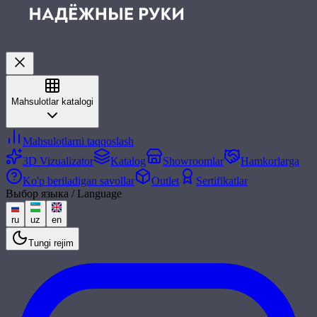
Mahsulotlar katalogi
Mahsulotlarni taqqoslash
3D Vizualizator
Katalog
Showroomlar
Hamkorlarga
Ko'p beriladigan savollar
Outlet
Sertifikatlar
Выбор языка / Language
ru
uz
en
Tungi rejim