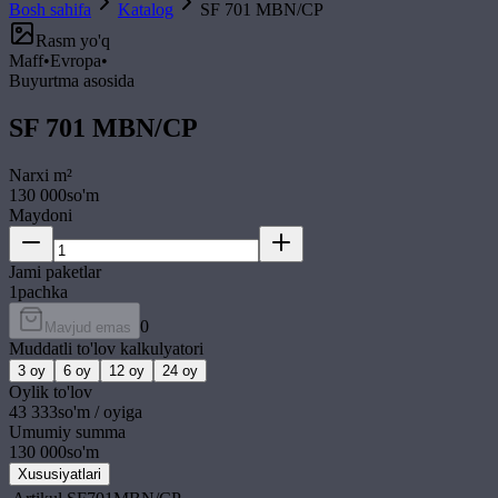
Bosh sahifa
Katalog
SF 701 MBN/CP
Rasm yo'q
Maff
•
Evropa
•
Buyurtma asosida
SF 701 MBN/CP
Narxi
m²
130 000
so'm
Maydoni
Jami paketlar
1
pachka
0
Mavjud emas
Muddatli to'lov kalkulyatori
3
oy
6
oy
12
oy
24
oy
Oylik to'lov
43 333
so'm / oyiga
Umumiy summa
130 000
so'm
Xususiyatlari