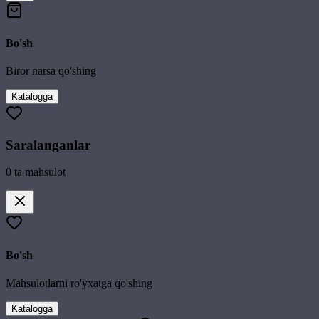
Bo'sh
Biror narsa qo'shing
Katalogga
Saralanganlar
0
ta mahsulot
Bo'sh
Mahsulotlarni ro'yxatga qo'shing
Katalogga