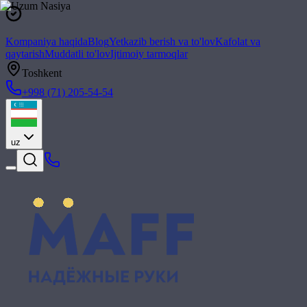
Kompaniya haqida
Blog
Yetkazib berish va to'lov
Kafolat va
qaytarish
Muddatli to'lov
Ijtimoiy tarmoqlar
Toshkent
+998 (71) 205-54-54
uz