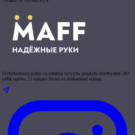
Artikul
SF701MBN/CP
O'zbekistonda pollar va eshiklar bo'yicha yetakchi distribyutor. 20+
yillik tajriba, 23 xalqaro brend va mukammal xizmat.