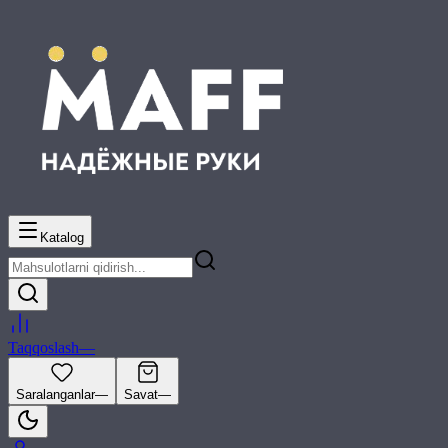
Katalog
Taqqoslash
—
Saralanganlar
—
Savat
—