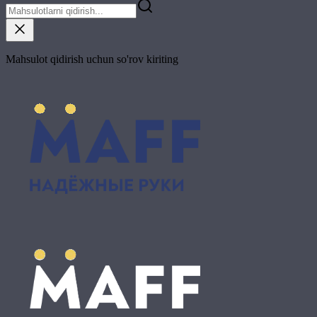
Mahsulot qidirish uchun so'rov kiriting