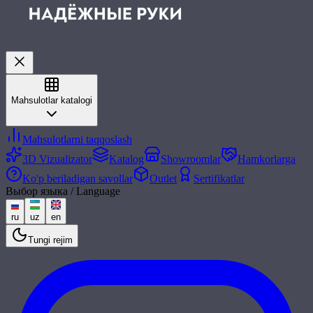
Mahsulotlar katalogi
Mahsulotlarni taqqoslash
3D Vizualizator
Katalog
Showroomlar
Hamkorlarga
Ko'p beriladigan savollar
Outlet
Sertifikatlar
Выбор языка / Language
ru
uz
en
Tungi rejim