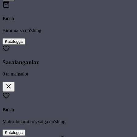
Bo'sh
Biror narsa qo'shing
Katalogga
Saralanganlar
0
ta mahsulot
Bo'sh
Mahsulotlarni ro'yxatga qo'shing
Katalogga