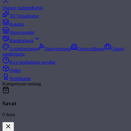
Shaxsiy kabinet
Kirish
3D Vizualizator
Katalog
Showroomlar
Hamkorlarga
Arxitektorlarga
Dizaynerlarga
Quruvchilarga
Ulgurji
xaridorlarga
Ko'p beriladigan savollar
Outlet
Sertifikatlar
Kategoriyani tanlang
Savat
0
dona