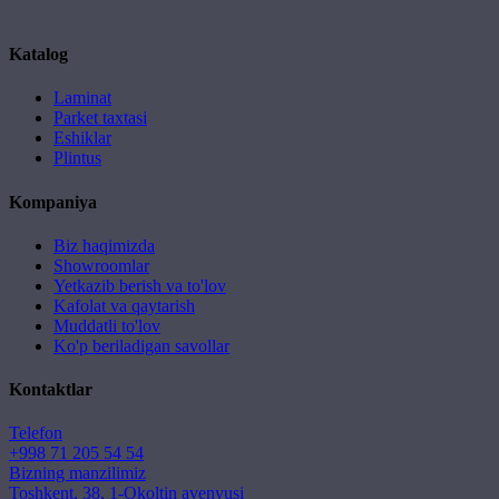
Katalog
Laminat
Parket taxtasi
Eshiklar
Plintus
Kompaniya
Biz haqimizda
Showroomlar
Yetkazib berish va to'lov
Kafolat va qaytarish
Muddatli to'lov
Ko'p beriladigan savollar
Kontaktlar
Telefon
+998 71 205 54 54
Bizning manzilimiz
Toshkent, 38, 1-Okoltin avenyusi