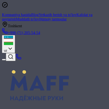
Kompaniya haqida
Blog
Yetkazib berish va to'lov
Kafolat va
qaytarish
Muddatli to'lov
Ijtimoiy tarmoqlar
Toshkent
+998 (71) 205-54-54
uz