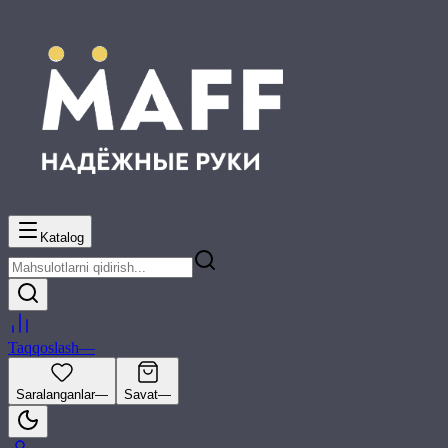
Katalog
Taqqoslash
—
Saralanganlar
—
Savat
—