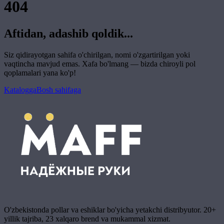
404
Aftidan, adashib qoldik...
Siz qidirayotgan sahifa o'chirilgan, nomi o'zgartirilgan yoki
vaqtincha mavjud emas. Xafa bo'lmang — bizda chiroyli pol
qoplamalari yana ko'p!
Katalogga
Bosh sahifaga
O'zbekistonda pollar va eshiklar bo'yicha yetakchi distribyutor. 20+
yillik tajriba, 23 xalqaro brend va mukammal xizmat.