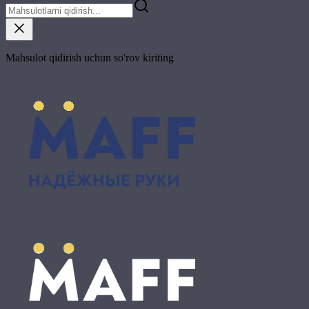
Mahsulot qidirish uchun so'rov kiriting