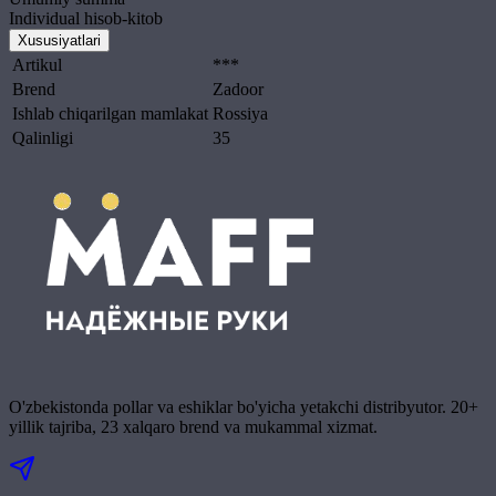
Individual hisob-kitob
Xususiyatlari
Artikul
***
Brend
Zadoor
Ishlab chiqarilgan mamlakat
Rossiya
Qalinligi
35
O'zbekistonda pollar va eshiklar bo'yicha yetakchi distribyutor. 20+
yillik tajriba, 23 xalqaro brend va mukammal xizmat.