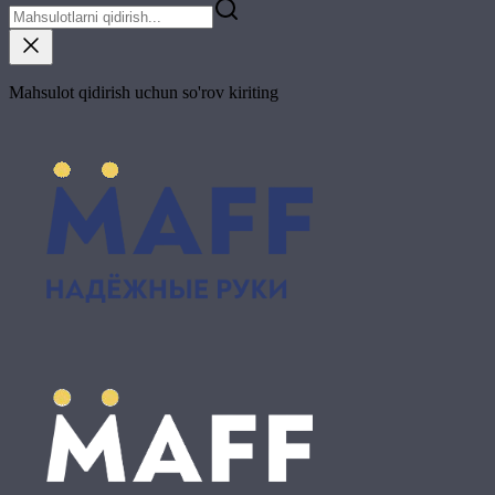
Mahsulot qidirish uchun so'rov kiriting