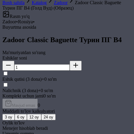
Bosh sahifa
Katalog
Zadoor
Zadoor Classic Baguette
Турин ПГ B4 (Голд Вуд) (Образец)
Rasm yo'q
Zadoor
•
Rossiya
•
Buyurtma asosida
Zadoor Classic Baguette Турин ПГ B4
Ma'muriyatdan so'rang
Eshiklar soni
Eshik qutisi (3 dona)
+
0
so'm
Nalichnik (3 dona)
+
0
so'm
Komplekt uchun jami
0
so'm
0
Mavjud emas
Muddatli to'lov kalkulyatori
3
oy
6
oy
12
oy
24
oy
Oylik to'lov
Menejer hisoblab beradi
Umumiy summa