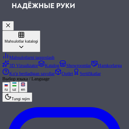
Mahsulotlar katalogi
Mahsulotlarni taqqoslash
3D Vizualizator
Katalog
Showroomlar
Hamkorlarga
Ko'p beriladigan savollar
Outlet
Sertifikatlar
Выбор языка / Language
ru
uz
en
Tungi rejim