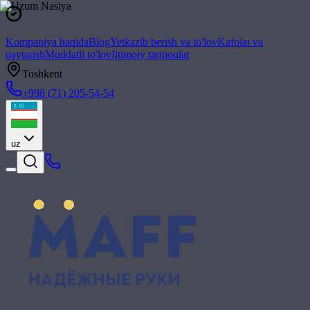
Kompaniya haqida
Blog
Yetkazib berish va to'lov
Kafolat va
qaytarish
Muddatli to'lov
Ijtimoiy tarmoqlar
Toshkent
+998 (71) 205-54-54
uz