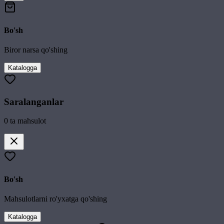
Bo'sh
Biror narsa qo'shing
Katalogga
Saralanganlar
0
ta mahsulot
Bo'sh
Mahsulotlarni ro'yxatga qo'shing
Katalogga