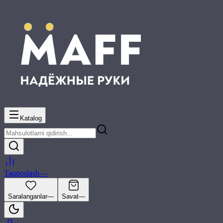
Katalog
Taqqoslash
—
Saralanganlar
—
Savat
—