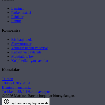
Laminat
Parket taxtasi
Eshiklar
Plintus
Kompaniya
Biz haqimizda
Showroomlar
Yetkazib berish va to'lov
Kafolat va qaytarish
Muddatli to'lov
Ko'p beriladigan savollar
Kontaktlar
Telefon
+998 71 205 54 54
Bizning manzilimiz
Toshkent, 38, 1-Okoltin avenyusi
©
2026
Maff.uz. Barcha huquqlar himoyalangan.
Saytdan qanday foydalanish