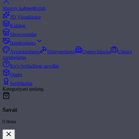
Shaxsiy kabinet
Kirish
3D Vizualizator
Katalog
Showroomlar
Hamkorlarga
Arxitektorlarga
Dizaynerlarga
Quruvchilarga
Ulgurji
xaridorlarga
Ko'p beriladigan savollar
Outlet
Sertifikatlar
Kategoriyani tanlang
Savat
0
dona