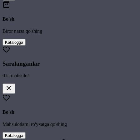
Bo'sh
Biror narsa qo'shing
Katalogga
Saralanganlar
0
ta mahsulot
Bo'sh
Mahsulotlarni ro'yxatga qo'shing
Katalogga