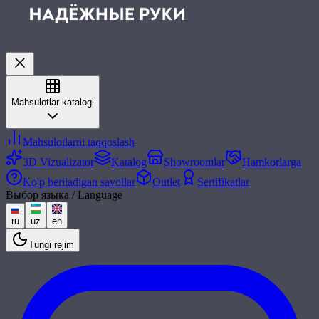
Mahsulotlar katalogi
Mahsulotlarni taqqoslash
3D Vizualizator
Katalog
Showroomlar
Hamkorlarga
Ko'p beriladigan savollar
Outlet
Sertifikatlar
Выбор языка / Language
ru
uz
en
Tungi rejim