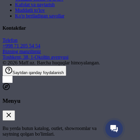
Kafolat va qaytarish
Muddatli to'lov
Ko'p beriladigan savollar
Kontaktlar
Telefon
+998 71 205 54 54
Bizning manzilimiz
Toshkent, 38, 1-Okoltin avenyusi
©
2026
Maff.uz. Barcha huquqlar himoyalangan.
Saytdan qanday foydalanish
Menyu
Bu yerda butun katalog, outlet, showroomlar va
saytning qolgan bo'limlari.