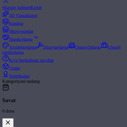
Shaxsiy kabinet
Kirish
3D Vizualizator
Katalog
Showroomlar
Hamkorlarga
Arxitektorlarga
Dizaynerlarga
Quruvchilarga
Ulgurji
xaridorlarga
Ko'p beriladigan savollar
Outlet
Sertifikatlar
Kategoriyani tanlang
Savat
0
dona