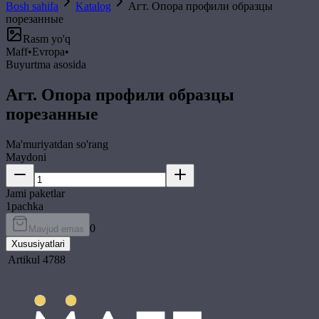
Bosh sahifa
Katalog
Агт. Опора профили образцы
порезанные
Rasm yo'q
Maff
•
Evropa
•
Buyurtma asosida
Агт. Опора профили образцы
порезанные
Ma'muriyatdan so'rang
Maydoni
Jami paketlar
1
pachka
0
Mavjud emas
Xususiyatlari
Artikul
4788