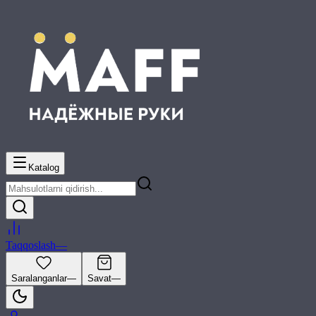
Katalog
Taqqoslash
—
Saralanganlar
—
Savat
—