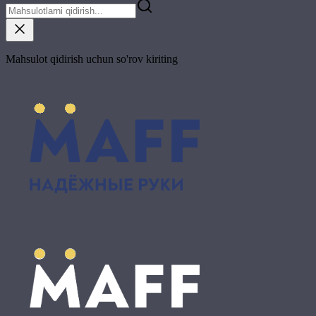
Mahsulot qidirish uchun so'rov kiriting