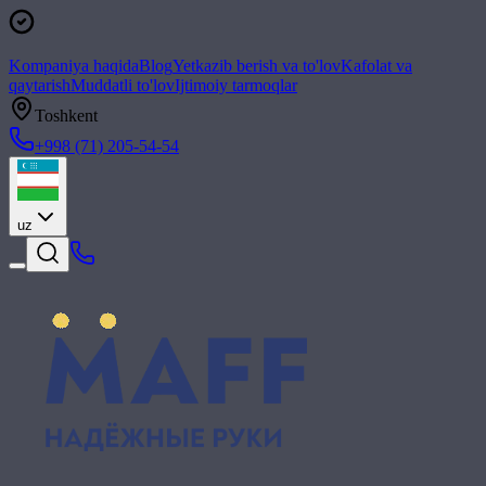
Kompaniya haqida
Blog
Yetkazib berish va to'lov
Kafolat va
qaytarish
Muddatli to'lov
Ijtimoiy tarmoqlar
Toshkent
+998 (71) 205-54-54
uz