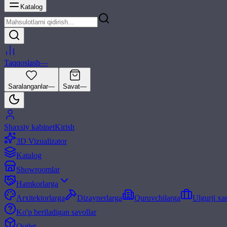
Katalog
Taqqoslash
—
Saralanganlar
—
Savat
—
Shaxsiy kabinet
Kirish
3D Vizualizator
Katalog
Showroomlar
Hamkorlarga
Arxitektorlarga
Dizaynerlarga
Quruvchilarga
Ulgurji xa
Ko'p beriladigan savollar
Outlet