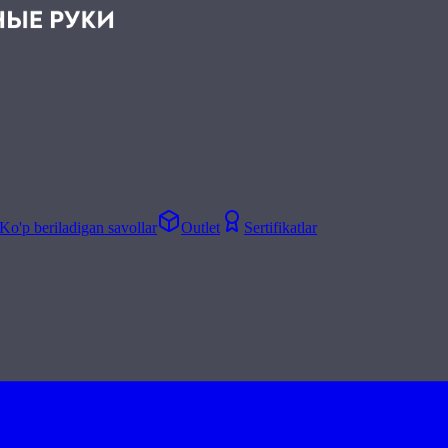
Ko'p beriladigan savollar
Outlet
Sertifikatlar