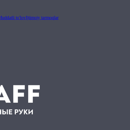
uddatli to'lov
Ijtimoiy tarmoqlar