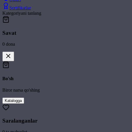
Sertifikatlar
Kategoriyani tanlang
Savat
0
dona
Bo'sh
Biror narsa qo'shing
Katalogga
Saralanganlar
0
ta mahsulot