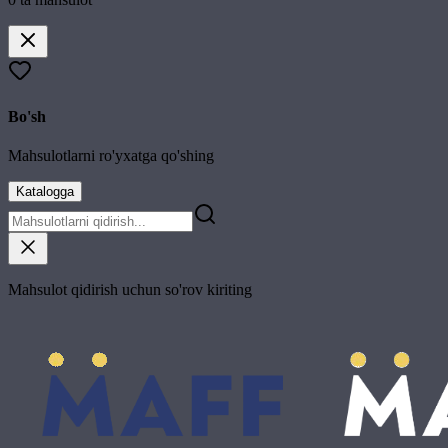
Bo'sh
Mahsulotlarni ro'yxatga qo'shing
Katalogga
Mahsulot qidirish uchun so'rov kiriting