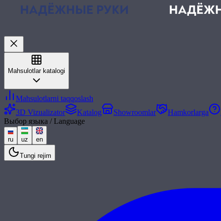
Mahsulotlar katalogi
Mahsulotlarni taqqoslash
3D Vizualizator
Katalog
Showroomlar
Hamkorlarga
Выбор языка / Language
ru
uz
en
Tungi rejim