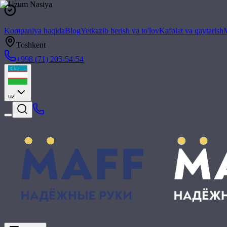
Kompaniya haqida
Blog
Yetkazib berish va to'lov
Kafolat va qaytarish
M
Toshkent
+998 (71) 205-54-54
uz