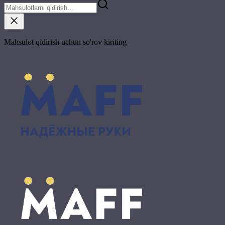
Mahsulot qidirish uchun so'rov kiriting