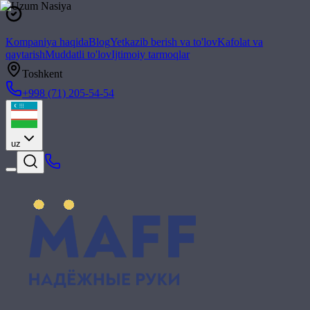
Kompaniya haqida
Blog
Yetkazib berish va to'lov
Kafolat va
qaytarish
Muddatli to'lov
Ijtimoiy tarmoqlar
Toshkent
+998 (71) 205-54-54
uz