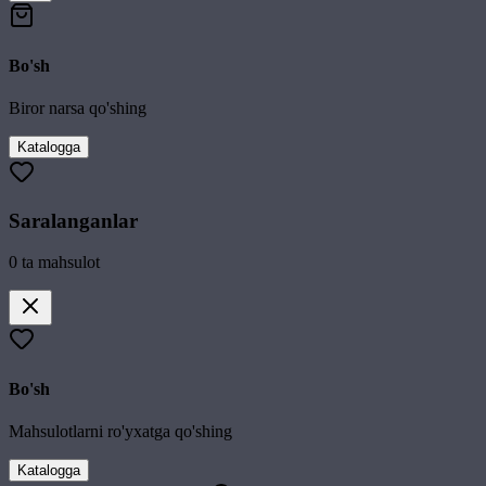
Bo'sh
Biror narsa qo'shing
Katalogga
Saralanganlar
0
ta mahsulot
Bo'sh
Mahsulotlarni ro'yxatga qo'shing
Katalogga