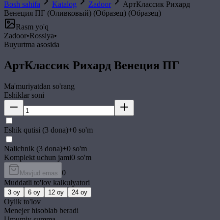
Bosh sahifa
Katalog
Zadoor
АртКлассик Рихард
Венеция ПГ (Оливковый) (Образец) (Образец)
Rasm yo'q
Zadoor
•
Rossiya
•
Buyurtma asosida
АртКлассик Рихард Венеция ПГ
Ma'muriyatdan so'rang
Eshiklar soni
Eshik qutisi (3 dona)
+
0
so'm
Nalichnik (3 dona)
+
0
so'm
Komplekt uchun jami
0
so'm
0
Mavjud emas
Muddatli to'lov kalkulyatori
3
oy
6
oy
12
oy
24
oy
Oylik to'lov
Menejer hisoblab beradi
Umumiy summa