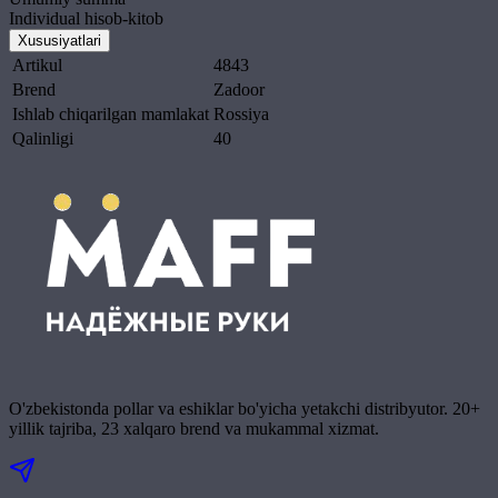
Individual hisob-kitob
Xususiyatlari
Artikul
4843
Brend
Zadoor
Ishlab chiqarilgan mamlakat
Rossiya
Qalinligi
40
O'zbekistonda pollar va eshiklar bo'yicha yetakchi distribyutor. 20+
yillik tajriba, 23 xalqaro brend va mukammal xizmat.