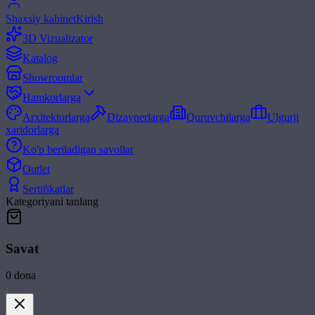
Shaxsiy kabinet
Kirish
3D Vizualizator
Katalog
Showroomlar
Hamkorlarga
Arxitektorlarga
Dizaynerlarga
Quruvchilarga
Ulgurji
xaridorlarga
Ko'p beriladigan savollar
Outlet
Sertifikatlar
Kategoriyani tanlang
Savat
0
dona