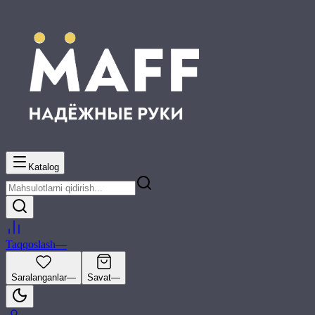
Katalog
Taqqoslash
—
Saralanganlar
—
Savat
—