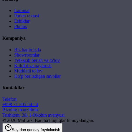
Laminat
Parket taxtasi
Eshiklar
Plintus
Kompaniya
Biz haqimizda
Showroomlar
Yetkazib berish va to'lov
Kafolat va qaytarish
Muddatli to'lov
Ko'p beriladigan savollar
Kontaktlar
Telefon
+998 71 205 54 54
Bizning manzilimiz
Toshkent, 38, 1-Okoltin avenyusi
©
2026
Maff.uz. Barcha huquqlar himoyalangan.
Saytdan qanday foydalanish