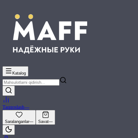
Katalog
Taqqoslash
—
Saralanganlar
—
Savat
—