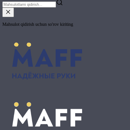
Mahsulot qidirish uchun so'rov kiriting