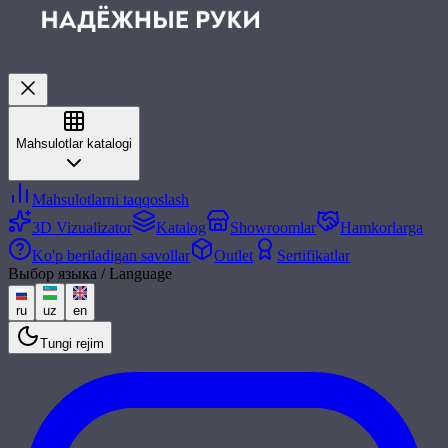
Mahsulotlar katalogi
Mahsulotlarni taqqoslash
3D Vizualizator
Katalog
Showroomlar
Hamkorlarga
Ko'p beriladigan savollar
Outlet
Sertifikatlar
Выбор языка / Language
ru
uz
en
Tungi rejim