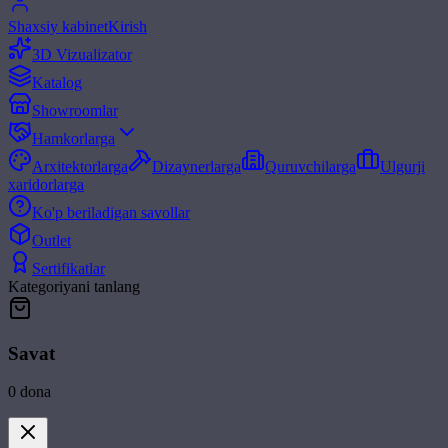
Shaxsiy kabinet
Kirish
3D Vizualizator
Katalog
Showroomlar
Hamkorlarga
Arxitektorlarga
Dizaynerlarga
Quruvchilarga
Ulgurji
xaridorlarga
Ko'p beriladigan savollar
Outlet
Sertifikatlar
Kategoriyani tanlang
Savat
0
dona