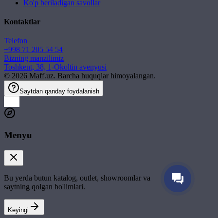
Ko'p beriladigan savollar
Kontaktlar
Telefon
+998 71 205 54 54
Bizning manzilimiz
Toshkent, 38, 1-Okoltin avenyusi
©
2026
Maff.uz. Barcha huquqlar himoyalangan.
Saytdan qanday foydalanish
Menyu
Bu yerda butun katalog, outlet, showroomlar va
saytning qolgan bo'limlari.
Keyingi