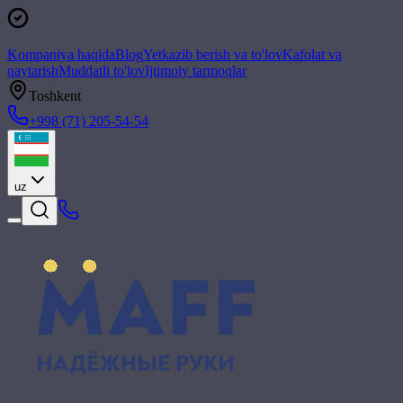
Kompaniya haqida
Blog
Yetkazib berish va to'lov
Kafolat va
qaytarish
Muddatli to'lov
Ijtimoiy tarmoqlar
Toshkent
+998 (71) 205-54-54
uz