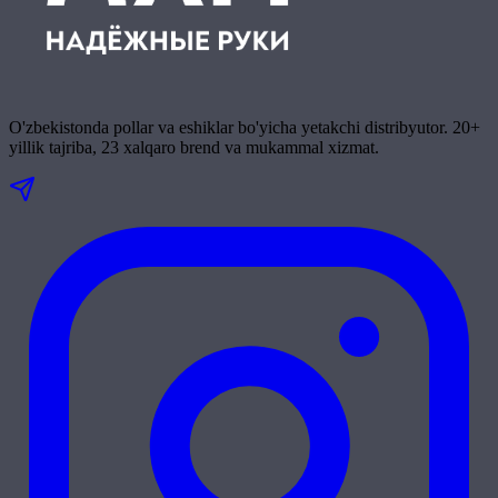
O'zbekistonda pollar va eshiklar bo'yicha yetakchi distribyutor. 20+
yillik tajriba, 23 xalqaro brend va mukammal xizmat.