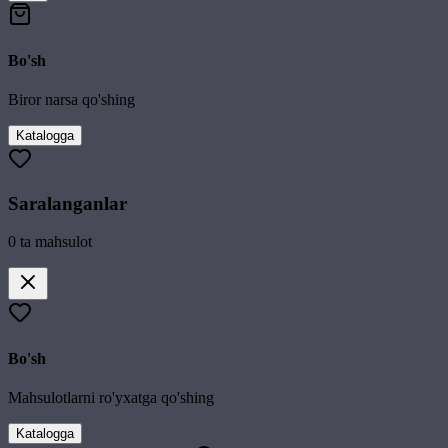
Bo'sh
Biror narsa qo'shing
Katalogga
Saralanganlar
0
ta mahsulot
Bo'sh
Mahsulotlarni ro'yxatga qo'shing
Katalogga