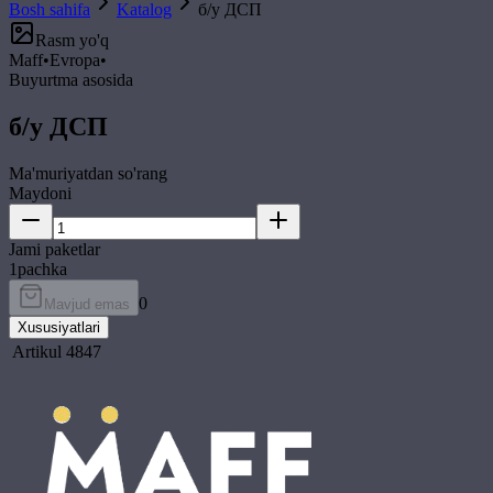
Bosh sahifa
Katalog
б/у ДСП
Rasm yo'q
Maff
•
Evropa
•
Buyurtma asosida
б/у ДСП
Ma'muriyatdan so'rang
Maydoni
Jami paketlar
1
pachka
0
Mavjud emas
Xususiyatlari
Artikul
4847