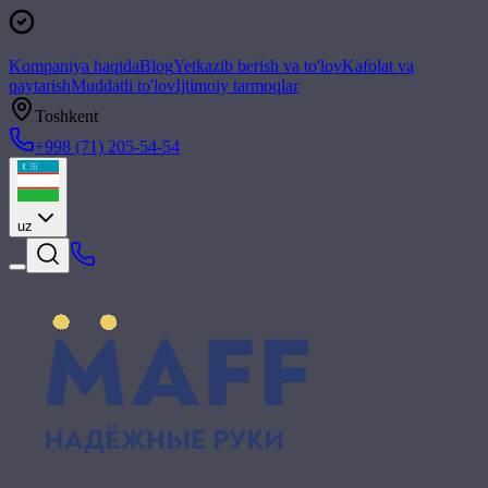
Kompaniya haqida
Blog
Yetkazib berish va to'lov
Kafolat va
qaytarish
Muddatli to'lov
Ijtimoiy tarmoqlar
Toshkent
+998 (71) 205-54-54
uz