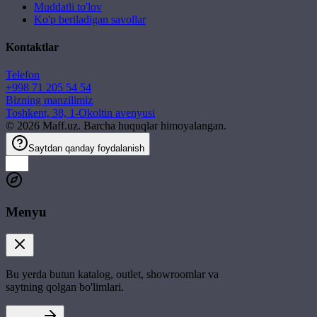
Muddatli to'lov
Ko'p beriladigan savollar
Kontaktlar
Telefon
+998 71 205 54 54
Bizning manzilimiz
Toshkent, 38, 1-Okoltin avenyusi
©
2026
Maff.uz. Barcha huquqlar himoyalangan.
Saytdan qanday foydalanish
Menyu
Bu yerda butun katalog, outlet, showroomlar va
saytning qolgan bo'limlari.