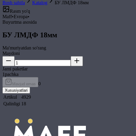
Bosh sahifa
Katalog
БУ ЛМДФ 18мм
Rasm yo'q
Maff
•
Evropa
•
Buyurtma asosida
БУ ЛМДФ 18мм
Ma'muriyatdan so'rang
Maydoni
Jami paketlar
1
pachka
0
Mavjud emas
Xususiyatlari
Artikul
4929
Qalinligi
18