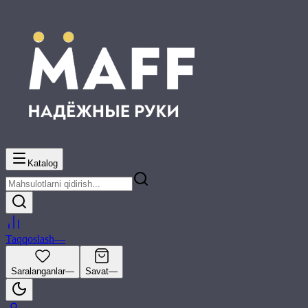
Katalog
Taqqoslash
—
Saralanganlar
—
Savat
—