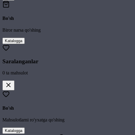
Bo'sh
Biror narsa qo'shing
Katalogga
Saralanganlar
0
ta mahsulot
Bo'sh
Mahsulotlarni ro'yxatga qo'shing
Katalogga