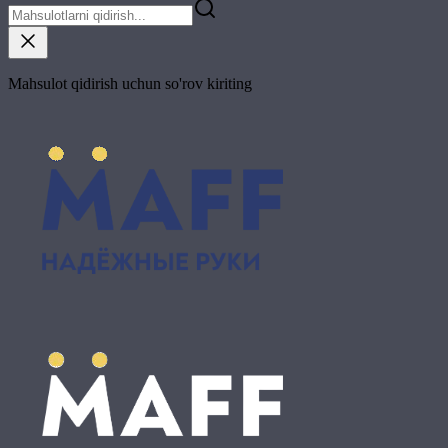
Mahsulot qidirish uchun so'rov kiriting