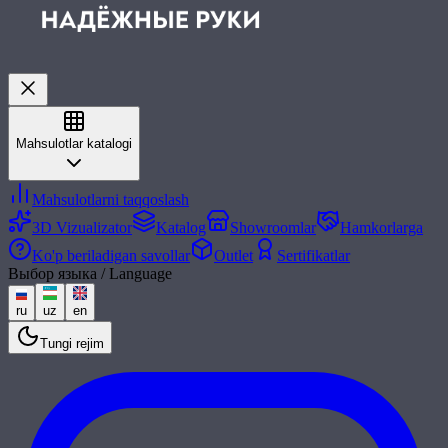
Mahsulotlar katalogi
Mahsulotlarni taqqoslash
3D Vizualizator
Katalog
Showroomlar
Hamkorlarga
Ko'p beriladigan savollar
Outlet
Sertifikatlar
Выбор языка / Language
ru
uz
en
Tungi rejim