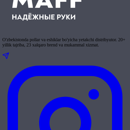
O'zbekistonda pollar va eshiklar bo'yicha yetakchi distribyutor. 20+
yillik tajriba, 23 xalqaro brend va mukammal xizmat.