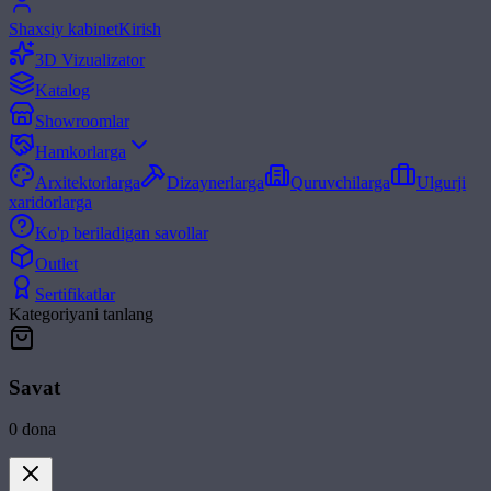
Shaxsiy kabinet
Kirish
3D Vizualizator
Katalog
Showroomlar
Hamkorlarga
Arxitektorlarga
Dizaynerlarga
Quruvchilarga
Ulgurji
xaridorlarga
Ko'p beriladigan savollar
Outlet
Sertifikatlar
Kategoriyani tanlang
Savat
0
dona