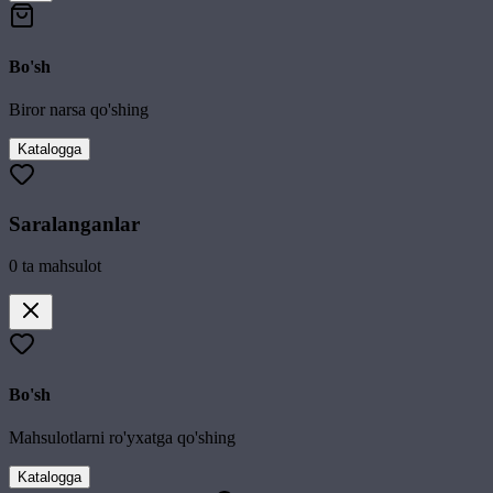
Bo'sh
Biror narsa qo'shing
Katalogga
Saralanganlar
0
ta mahsulot
Bo'sh
Mahsulotlarni ro'yxatga qo'shing
Katalogga