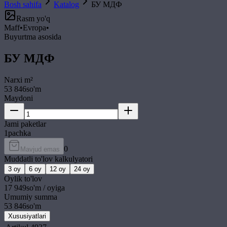
Bosh sahifa
Katalog
БУ МДФ
Rasm yo'q
Maff
•
Evropa
•
Buyurtma asosida
БУ МДФ
Narxi
m²
53 846
so'm
Maydoni
Jami paketlar
1
pachka
0
Mavjud emas
Muddatli to'lov kalkulyatori
3
oy
6
oy
12
oy
24
oy
Oylik to'lov
17 949
so'm / oyiga
Umumiy summa
53 846
so'm
Xususiyatlari