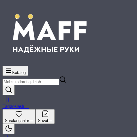
Katalog
Taqqoslash
—
Saralanganlar
—
Savat
—