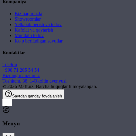
Kompaniya
Biz haqimizda
Showroomlar
Yetkazib berish va to'lov
Kafolat va qaytarish
Muddatli to'lov
Ko'p beriladigan savollar
Kontaktlar
Telefon
+998 71 205 54 54
Bizning manzilimiz
Toshkent, 38, 1-Okoltin avenyusi
©
2026
Maff.uz. Barcha huquqlar himoyalangan.
Saytdan qanday foydalanish
Menyu