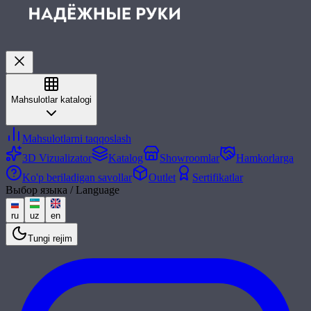
Mahsulotlar katalogi
Mahsulotlarni taqqoslash
3D Vizualizator
Katalog
Showroomlar
Hamkorlarga
Ko'p beriladigan savollar
Outlet
Sertifikatlar
Выбор языка / Language
ru
uz
en
Tungi rejim