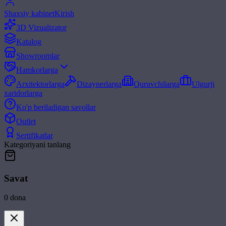
Shaxsiy kabinet
Kirish
3D Vizualizator
Katalog
Showroomlar
Hamkorlarga
Arxitektorlarga
Dizaynerlarga
Quruvchilarga
Ulgurji
xaridorlarga
Ko'p beriladigan savollar
Outlet
Sertifikatlar
Kategoriyani tanlang
Savat
0
dona