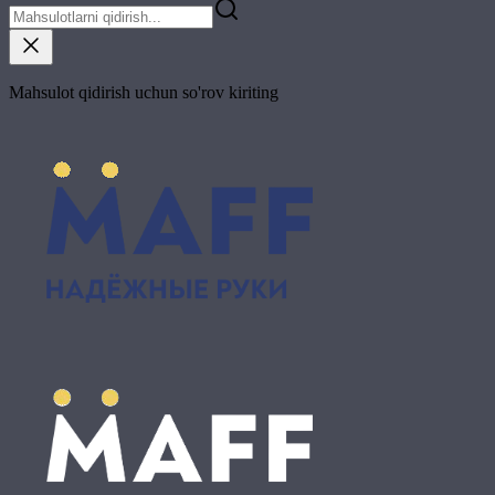
Mahsulot qidirish uchun so'rov kiriting