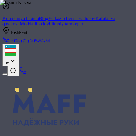
Kompaniya haqida
Blog
Yetkazib berish va to'lov
Kafolat va
qaytarish
Muddatli to'lov
Ijtimoiy tarmoqlar
Toshkent
+998 (71) 205-54-54
uz